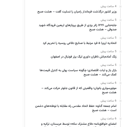
4 ساعت پیش
وزیر کشور درگذشت فرماندار رامیان را تسلیت گفت – هشت صبح
5 ساعت پیش
جابه‌جایی ۱۲۲۶ زائر یزدی از طریق پروازهای اربعین فرودگاه شهید
صدوقی – هشت صبح
5 ساعت پیش
اتحادیه اروپا ۵ فرد مرتبط با صنایع دفاعی روسیه را تحریم کرد
5 ساعت پیش
زنگ آماده‌باش ناظران داوری لیگ برتر فوتبال در اصفهان
5 ساعت پیش
بازار باز و ثبات اقتصادی؛ چگونه سیاست پولی به کنترل قیمت‌ها
کمک می‌کند – هشت صبح
6 ساعت پیش
موتورسواری بانوان؛ واقعیتی که از قانون جلوتر حرکت می‌کند –
هشت صبح
6 ساعت پیش
امام جمعه گناوه: حفظ اتحاد مقدس راه مقابله با توطئه‌های دشمن
است – هشت صبح
6 ساعت پیش
امضای «توافق‌نامه دفاع مشترک مکه» توسط عربستان، ترکیه و