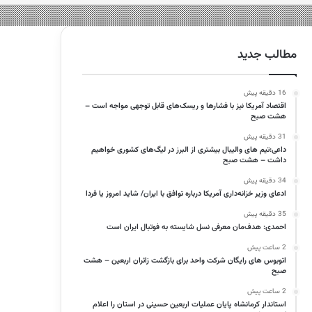
مطالب جدید
16 دقیقه پیش
اقتصاد آمریکا نیز با فشارها و ریسک‌های قابل توجهی مواجه است –
هشت صبح
31 دقیقه پیش
داعی:تیم های والیبال بیشتری از البرز در لیگ‌های کشوری خواهیم
داشت – هشت صبح
34 دقیقه پیش
ادعای وزیر خزانه‌داری آمریکا درباره توافق با ایران/ شاید امروز یا فردا
35 دقیقه پیش
احمدی: هدف‌مان معرفی نسل شایسته به فوتبال ایران است
2 ساعت پیش
اتوبوس های رایگان شرکت واحد برای بازگشت زائران اربعین – هشت
صبح
2 ساعت پیش
استاندار کرمانشاه پایان عملیات اربعین حسینی در استان را اعلام