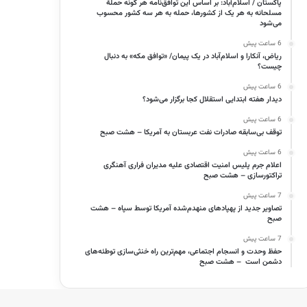
پاکستان / اسلام‌آباد: بر اساس این توافق‌نامه هر گونه حملهٔ
مسلحانه به هر یک از کشورها، حمله به هر سه کشور محسوب
می‌شود
6 ساعت پیش
ریاض، آنکارا و اسلام‌آباد در یک پیمان/ «توافق مکه» به دنبال
چیست؟
6 ساعت پیش
دیدار هفته ابتدایی استقلال کجا برگزار می‌شود؟
6 ساعت پیش
توقف بی‌سابقه صادرات نفت عربستان به آمریکا – هشت صبح
6 ساعت پیش
اعلام جرم پلیس امنیت اقتصادی علیه مدیران فراری آهنگری
تراکتورسازی – هشت صبح
7 ساعت پیش
تصاویر جدید از پهپادهای منهدم‌شده آمریکا توسط سپاه – هشت
صبح
7 ساعت پیش
حفظ وحدت و انسجام اجتماعی، مهم‌ترین راه خنثی‌سازی توطئه‌های
دشمن است – هشت صبح