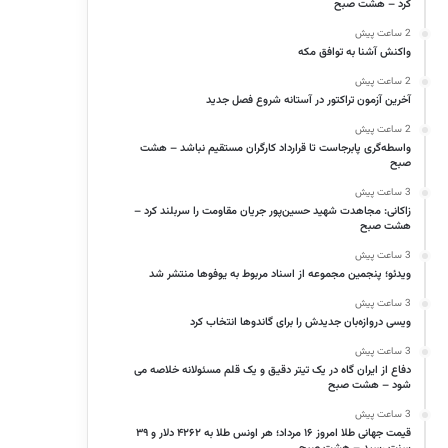
کرد – هشت صبح
2 ساعت پیش
واکنش آشنا به توافق مکه
2 ساعت پیش
آخرین آزمون تراکتور در آستانه شروع فصل جدید
2 ساعت پیش
واسطه‌گری پابرجاست تا قرارداد کارگران مستقیم نباشد – هشت
صبح
3 ساعت پیش
زاکانی: مجاهدت شهید حسین‌پور جریان مقاومت را سربلند کرد –
هشت صبح
3 ساعت پیش
ویدئو؛ پنجمین مجموعه از اسناد مربوط به یوفوها منتشر شد
3 ساعت پیش
ویسی دروازه‌بان جدیدش را برای گاندوها انتخاب کرد
3 ساعت پیش
دفاع از ایران گاه در یک تیتر دقیق و یک قلم مسئولانه خلاصه می
شود – هشت صبح
3 ساعت پیش
قیمت جهانی طلا امروز ۱۶ مرداد؛ هر اونس طلا به ۴۲۶۲ دلار و ۳۹