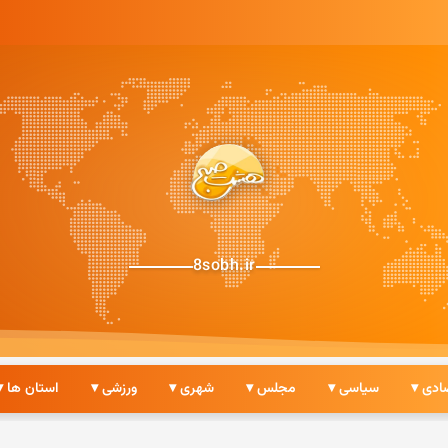
8sobh.ir
ادی ▾
سیاسی ▾
مجلس ▾
شهری ▾
ورزشی ▾
استان ها ▾