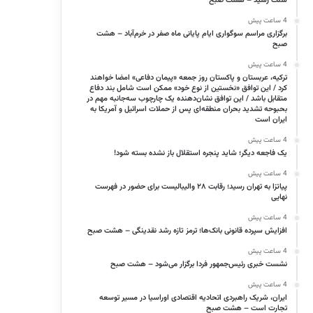
سنت رسید – هشت صبح
4 ساعت پیش
برگزاری مراسم سوگواری ایام پایانی ماه صفر در خرم‌آباد – هشت
صبح
4 ساعت پیش
ترکیه، عربستان و پاکستان روز جمعه «پیمان دفاعی» امضا خواهند
کرد / این توافق «نخستین از نوع خود» ممکن است شامل بند دفاع
متقابل باشد / این توافق نشان‌دهنده یک چارچوب سه‌جانبه مهم در
بحبوحه تشدید بحران منطقه‌ای پس از حملات اسرائیل و آمریکا به
ایران است
4 ساعت پیش
یک فاجعه دیگر؛ شاید پنجره استقلال باز نشده بسته شود!
4 ساعت پیش
پیاتزا به تهران رسید؛ رقابت ۲۸ والیبالیست برای حضور در فهرست
نهایی
4 ساعت پیش
افزایش سپرده قانونی بانک‌ها؛ ترمز تازه رشد نقدینگی – هشت صبح
4 ساعت پیش
نشست خبری رئیس‌جمهور فردا برگزار می‌شود – هشت صبح
4 ساعت پیش
ایران، شریک راهبردی اتحادیه اقتصادی اوراسیا در مسیر توسعه
تجارت است – هشت صبح