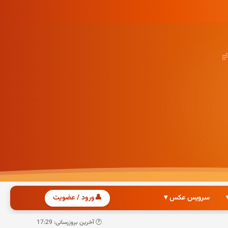
سرویس عکس ▾
👤
ورود / عضویت
🕐 آخرین بروزرسانی: 17:29