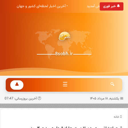
ه خبری هشت صبح خوش آمدید
• آخرین اخبار لحظه‌ای کشور و جهان
🔔 خبر فوری
8sobh.ir
☰
👤
🔍
📅 یکشنبه, ۱۸ مرداد ۱۴۰۵
🕐 آخرین بروزرسانی: 07:47
خانه