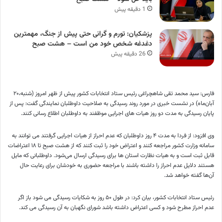
1 دقیقه پیش
پزشکیان: تورم و گرانی حتی پیش از جنگ، مهمترین
دغدغه شخص خود من است – هشت صبح
26 دقیقه پیش
فارس: سید محمد تقی شاهچراغی رئیس ستاد انتخابات کشور پیش از ظهر امروز (شنبه،۲۰
آبان‌ماه) در نشست خبری در مورد روند رسیدگی به صلاحیت داوطلبان نمایندگی گفت: پس از
پایان رسیدگی به مدت دو روز هیات های اجرایی موظفند به داوطلبان اطلاع رسانی کنند.
وی افزود: از فردا به مدت ۴ روز داوطلبان که عدم احراز از هیات اجرایی گرفتند می توانند به
سامانه وزارت کشور مراجعه کنند و اعتراض خود را ثبت کنند که از هشت صبح تا ۱۸ اعتراضات
قابل ثبت است و به هیات نظارت استان ها برای رسیدگی ارسال می‌شود. داوطلبانی که مایل
هستند دلایل عدم احراز را داشته باشند با مراجعه حضوری به خودشان برای رعایت حال
آن‌ها گفته خواهد شد.
رئیس ستاد انتخابات کشور، بیان کرد: در طول ۵۰ روز به شکایات رسیدگی می شود باز اگر
عدم احراز مطرح شود و کسی اعتراض داشته باشد شورای نگهبان به آن رسیدگی می کند.