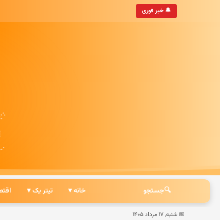
• به‌روزترین خبرگزاری ایرانی
🔔 خبر فوری
🔍
جستجو
خانه ▾
تیتر یک ▾
اقتص
📅 شنبه, ۱۷ مرداد ۱۴۰۵