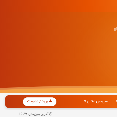
سرویس عکس ▾
👤
ورود / عضویت
🕐 آخرین بروزرسانی: 19:29