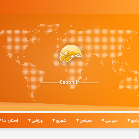
8sobh.ir
ادی ▾
سیاسی ▾
مجلس ▾
شهری ▾
ورزشی ▾
استان ها ▾