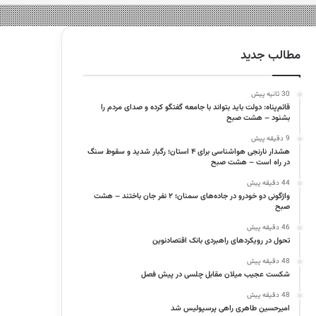
مطالب جدید
30 ثانیه پیش
قائم‌پناه: دولت باید بتواند با جامعه گفتگو کرده و صدای مردم را
بشنود – هشت صبح
9 دقیقه پیش
هشدار نارنجی هواشناسی برای ۴ استان؛ رگبار شدید و سقوط سنگ
در راه است – هشت صبح
44 دقیقه پیش
واژگونی دو خودرو در جاده‌های سمنان؛ ۲ نفر جان باختند – هشت
صبح
46 دقیقه پیش
تحول در رویکردهای راهبردی بانک اقتصادنوین
48 دقیقه پیش
شکست عجیب میلان مقابل چلسی در پیش فصل
48 دقیقه پیش
امیرحسین طاهری راهی پرسپولیس شد