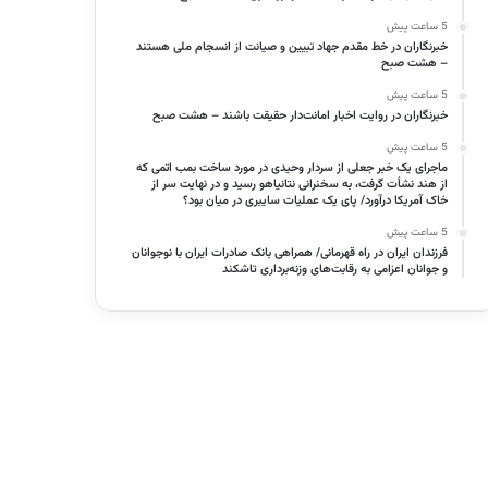
5 ساعت پیش
خبرنگاران در خط مقدم جهاد تبیین و صیانت از انسجام ملی هستند
– هشت صبح
5 ساعت پیش
خبرنگاران در روایت اخبار امانت‌دار حقیقت باشند – هشت صبح
5 ساعت پیش
ماجرای یک خبر جعلی از سردار وحیدی در مورد ساخت بمب اتمی که
از هند نشأت گرفت، به سخنرانی نتانیاهو رسید و در نهایت سر از
خاک آمریکا درآورد/ پای یک عملیات سایبری در میان بود؟
5 ساعت پیش
فرزندان ایران در راه قهرمانی/ همراهی بانک صادرات ایران با نوجوانان
و جوانان اعزامی به رقابت‌های وزنه‌برداری تاشکند