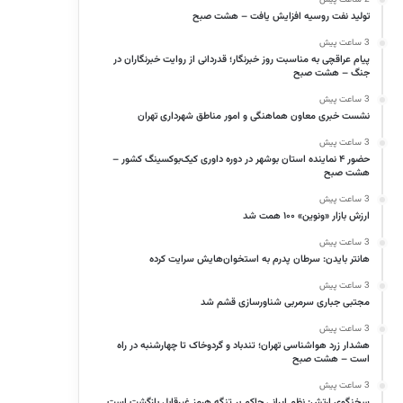
تولید نفت روسیه افزایش یافت – هشت صبح
3 ساعت پیش
پیام عراقچی به مناسبت روز خبرنگار؛ قدردانی از روایت خبرنگاران در
جنگ – هشت صبح
3 ساعت پیش
نشست خبری معاون هماهنگی و امور مناطق شهرداری تهران
3 ساعت پیش
حضور ۴ نماینده استان بوشهر در دوره داوری کیک‌بوکسینگ کشور –
هشت صبح
3 ساعت پیش
ارزش بازار «ونوین» ۱۰۰ همت شد
3 ساعت پیش
هانتر بایدن: سرطان پدرم به استخوان‌هایش سرایت کرده
3 ساعت پیش
مجتبی جباری سرمربی شناورسازی قشم شد
3 ساعت پیش
هشدار زرد هواشناسی تهران؛ تندباد و گردوخاک تا چهارشنبه در راه
است – هشت صبح
3 ساعت پیش
سخنگوی ارتش: نظم ایرانی حاکم بر تنگه هرمز غیرقابل بازگشت است