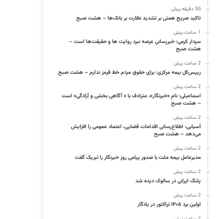
50 دقیقه پیش
تاکید صریح همتی بر تشدید نظارت بر بانک‌ها – هشت صبح
1 ساعت پیش
سردار کرمی: خبررسانی عرصه نبرد روایت ها و حقیقت‌ها است –
هشت صبح
2 ساعت پیش
رییس‌کل بیمه مرکزی: برای حقوق مردم خط قرمز ندارم – هشت صبح
2 ساعت پیش
اسماعیلی: نامِ «خبرنگار»، مترادف با « آگاهی بخشی و آزادگی» است
– هشت صبح
2 ساعت پیش
آسیابی: اطلاع‌رسانی اقدامات قضایی، اعتماد عمومی را افزایش
می‌دهد – هشت صبح
2 ساعت پیش
مدیرعامل بیمه ملت با صدور پیامی روز خبرنگار را تبریک گفت
2 ساعت پیش
پلنگ ایرانی در سالوک دیده شد
2 ساعت پیش
اولین برد ۱۴۰۵ تراکتور در یادگار
2 ساعت پیش