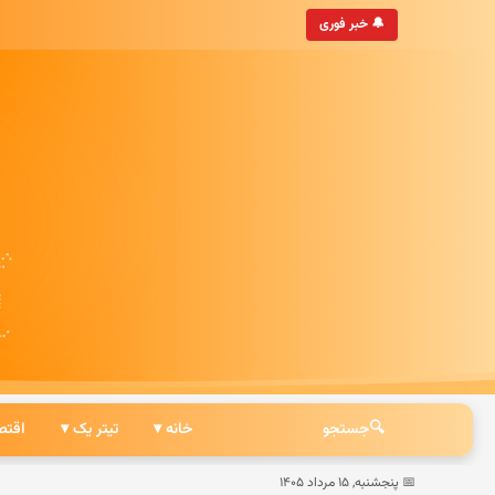
• به‌روزترین خبرگزاری ایرانی
🔔 خبر فوری
🔍
جستجو
خانه ▾
تیتر یک ▾
اقتص
📅 پنجشنبه, ۱۵ مرداد ۱۴۰۵