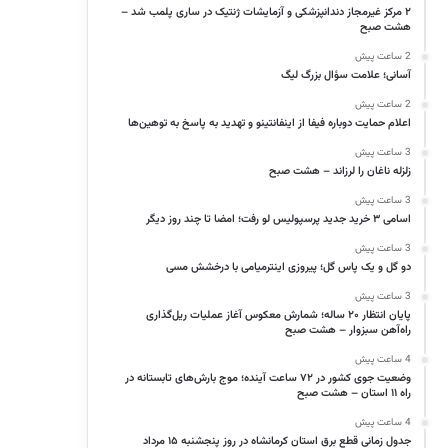
۲ مرکز غیرمجاز دندانپزشکی و آزمایشات ژنتیک در ساری پلمب شد –
هشت صبح
2 ساعت پیش
آسانی؛ علامت سؤال بزرگ لیگ
2 ساعت پیش
اعلام حمایت دوباره فیفا از اینفانتینو و تهدید به پاسخ به توهین‌ها
3 ساعت پیش
زلزله ناغان را لرزاند – هشت صبح
3 ساعت پیش
اسامی ۳ خرید جدید پرسپولیس لو رفت؛ امضا تا چند روز دیگر
3 ساعت پیش
دو گل و یک پاس گل؛ پیروزی اینترمیامی با درخشش مسی
3 ساعت پیش
پایان انتظار ۲۰ ساله؛ شمارش معکوس آغاز عملیات ریل‌گذاری
راه‌آهن سبزوار – هشت صبح
4 ساعت پیش
وضعیت جوی کشور در ۷۲ ساعت آینده؛ موج بارش‌های تابستانه در
راه ۱۱ استان – هشت صبح
4 ساعت پیش
جدول زمانی قطع برق استان کرمانشاه در روز پنجشنبه ۱۵ مرداد