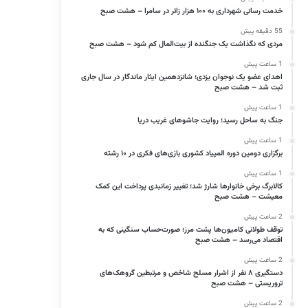
خدمت رسانی شهرداری به ۱۰۰ هزار زائر در سامرا – هشت صبح
55 دقیقه پیش
مردی که نگذاشت یک جنگنده از بیت‌المال کم شود – هشت صبح
1 ساعت پیش
اهدای عضو یک نوجوان یزدی؛ شانزدهمین ایثار ماندگار در سال جاری
ثبت شد – هشت صبح
1 ساعت پیش
جنگ به ساحل رسید؛ روایت جاشوهای غریب دریا
1 ساعت پیش
برگزاری دومین‌ دوره المپیاد کشوری بازی‌های فکری در ۱۰ رشته
1 ساعت پیش
کالابرگ برخی خانوارها شارژ شد؛ تغییر زمانبدی پرداخت این کمک
معیشت – هشت صبح
2 ساعت پیش
توقف طولانی کامیون‌ها پشت مرز؛ صورت‌حساب سنگینی که به
اقتصاد می‌رسد – هشت صبح
2 ساعت پیش
دستگیری ۸ نفر از اشرار مسلح شاخص و مرتبطین گروهک‌های
تروریستی – هشت صبح
2 ساعت پیش