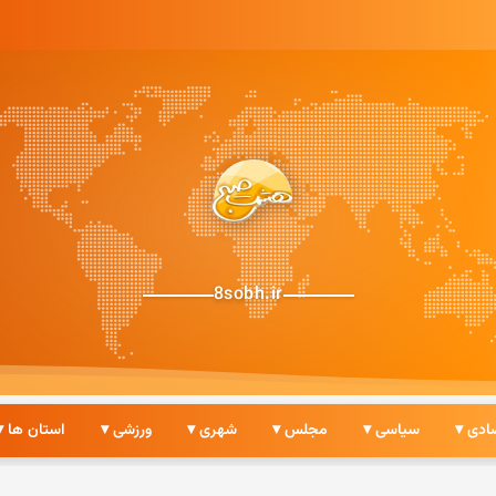
8sobh.ir
ادی ▾
سیاسی ▾
مجلس ▾
شهری ▾
ورزشی ▾
استان ها ▾