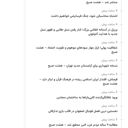
منتشر شد – هشت صبح
4 ساعت پیش
اشتباه محاسباتی شود، جنگ فرسایشی خواهیم داشت
4 ساعت پیش
برزیل در آستانه انقلابی بزرگ؛ کنار رفتن نسل طلایی و ظهور نسل
جدید با هدایت آنچلوتی
5 ساعت پیش
شفافیت پولی؛ ابزار مهار سودهای موهوم و تقویت اعتماد – هشت
صبح
5 ساعت پیش
نسخه شهرداری برای آرامستان جدید تهران – هشت صبح
5 ساعت پیش
قره‌باش: اقتدار ایران اسلامی ریشه در فرهنگ قرآن و ایثار دارد –
هشت صبح
5 ساعت پیش
ورود غافلگیرکننده کاپی‌باراها به ساختمان مجلس
5 ساعت پیش
نخستین دربی فصل فوتبال اصفهان در قالب بازی تدارکاتی
5 ساعت پیش
مطالبه ۹ ساله مردم غرب البرز محقق شد – هشت صبح