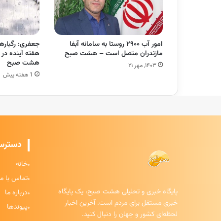
امور آب ۲۹۰۰ روستا به سامانه آبفا
جعفری: رگبارها
مازندران متصل است – هشت صبح
هفته آینده در 
هشت صبح
۱۴۰۳, مهر ۲۱
1 هفته پیش
دسترس
خانه
تماس با ما
پایگاه خبری و تحلیلی هشت صبح، یک پایگاه
درباره ما
خبری مستقل برای مردم است. آخرین اخبار
پیوندها
لحظه‌ای کشور و جهان را دنبال کنید.