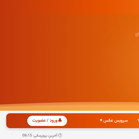
سرویس عکس ▾
👤
ورود / عضویت
🕐 آخرین بروزرسانی: 08:15