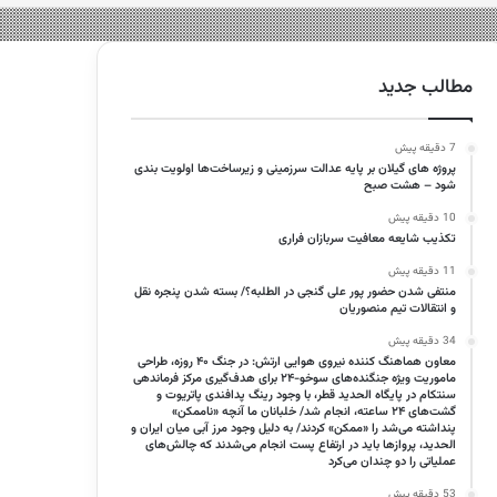
مطالب جدید
7 دقیقه پیش
پروژه‌ های گیلان بر پایه عدالت سرزمینی و زیرساخت‌ها اولویت‌ بندی
شود – هشت صبح
10 دقیقه پیش
تکذیب شایعه معافیت سربازان فراری
11 دقیقه پیش
منتفی شدن حضور پور علی گنجی در الطلبه؟/ بسته شدن پنجره‌ نقل
و انتقالات تیم منصوریان
34 دقیقه پیش
معاون هماهنگ کننده نیروی هوایی ارتش: در جنگ ۴۰ روزه، طراحی
ماموریت ویژه جنگنده‌های سوخو-۲۴ برای هدف‌گیری مرکز فرماندهی
سنتکام در پایگاه الحدید قطر، با وجود رینگ پدافندی پاتریوت و
گشت‌های ۲۴ ساعته، انجام شد/ خلبانان ما آنچه «ناممکن»
پنداشته می‌شد را «ممکن» کردند/ به دلیل وجود مرز آبی میان ایران و
الحدید، پرواز‌ها باید در ارتفاع پست انجام می‌شدند که چالش‌های
عملیاتی را دو چندان می‌کرد
53 دقیقه پیش