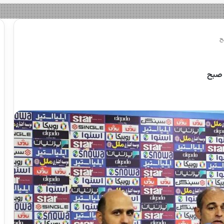
ح
 صبح