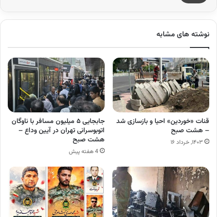
نوشته های مشابه
قنات «خوردین» احیا و بازسازی شد
جابجایی ۵ میلیون مسافر با ناوگان
– هشت صبح
اتوبوسرانی تهران در آیین وداع –
هشت صبح
۱۴۰۳, خرداد ۱۶
4 هفته پیش