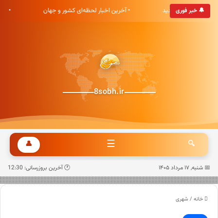
ری هشت صبح خوش آمدید
• آخرین اخبار لحظه‌ای کشور و جهان
• ب
🔔 خبر فوری
8sobh.ir
☰
👤
🔍
📅 شنبه, ۱۷ مرداد ۱۴۰۵
🕐 آخرین بروزرسانی: 12:30
خانه
/
شهری