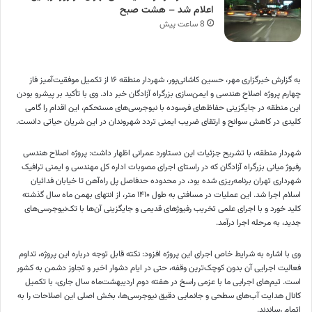
اعلام شد – هشت صبح
8 ساعت پیش
به گزارش خبرگزاری مهر، حسین کاشانی‌پور، شهردار منطقه ۱۶ از تکمیل موفقیت‌آمیز فاز
چهارم پروژه اصلاح هندسی و ایمن‌سازی بزرگراه آزادگان خبر داد. وی با تأکید بر پیشرو بودن
این منطقه در جایگزینی حفاظ‌های فرسوده با نیوجرسی‌های مستحکم، این اقدام را گامی
کلیدی در کاهش سوانح و ارتقای ضریب ایمنی تردد شهروندان در این شریان حیاتی دانست.
شهردار منطقه، با تشریح جزئیات این دستاورد عمرانی اظهار داشت: پروژه اصلاح هندسی
رفیوژ میانی بزرگراه آزادگان که در راستای اجرای مصوبات اداره کل مهندسی و ایمنی ترافیک
شهرداری تهران برنامه‌ریزی شده بود، در محدوده حدفاصل پل راه‌آهن تا خیابان فدائیان
اسلام اجرا شد. این عملیات در مسافتی به طول ۱۴۱۰ متر، از انتهای بهمن ماه سال گذشته
کلید خورد و با اجرای علمی تخریب رفیوژهای قدیمی و جایگزینی آن‌ها با تک‌نیوجرسی‌های
جدید، به مرحله اجرا درآمد.
وی با اشاره به شرایط خاص اجرای این پروژه افزود: نکته قابل توجه درباره این پروژه، تداوم
فعالیت اجرایی آن بدون کوچک‌ترین وقفه، حتی در ایام دشوار اخیر و تجاوز دشمن به کشور
است. تیم‌های اجرایی ما با عزمی راسخ در هفته دوم اردیبهشت‌ماه سال جاری، با تکمیل
کانال هدایت آب‌های سطحی و جانمایی دقیق نیوجرسی‌ها، بخش اصلی این اصلاحات را به
اتمام رساندند.