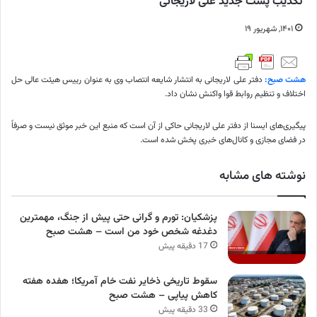
تکذیب پست جدید علی لاریجانی
۱۴۰۱, شهریور ۱۹
هشت صبح:
دفتر علی لاریجانی به انتشار شایعه انتصاب وی به عنوان رییس هیئت عالی حل
اختلاف و تنظیم روابط قوا واکنش نشان داد.
پیگیری‌های ایسنا از دفتر علی لاریجانی حاکی از آن است که منبع این خبر موثق نیست و صرفاً
در فضای مجازی و کانال‌های خبری پخش شده است.
نوشته های مشابه
پزشکیان: تورم و گرانی حتی پیش از جنگ، مهمترین
دغدغه شخص خود من است – هشت صبح
17 دقیقه پیش
سقوط تاریخی ذخایر نفت خام آمریکا؛ هفده هفته
کاهش پیاپی – هشت صبح
33 دقیقه پیش