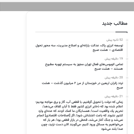
مطالب جدید
52 ثانیه پیش
توسعه انرژی پاک، عدالت یارانه‌ای و اصلاح مدیریت، سه محور تحول
اقتصادی – هشت صبح
19 دقیقه پیش
تمامی اتوبوس‌های فعال تهران مجهز به سیستم تهویه مطبوع
هستند – هشت صبح
20 دقیقه پیش
تردد زائران اربعین در خوزستان از مرز ۲ میلیون گذشت – هشت
صبح
21 دقیقه پیش
زمانی که دولت را تحویل گرفتیم، با قطعی آب، گاز و برق مواجه بودیم؛
اعلام شده بود که ذخایر انرژی کشور فقط تا آبان کفاف می‌دهد/
تحریم یک واقعیت است/ همسایگان ما کمک کردند که عده‌ای وارد
کشور نشوند که باعث اغتشاش شود/ اگر [اصلاحات اقتصادی] انجام
نمی‌شد و جنگ آغاز می‌شد، قحطی در بازار قطعی بود/ هر بار که
می‌خواهیم به مسائل ورود کنیم، می‌گویند الان دست نزنید، چون
صدا بلند می‌شود