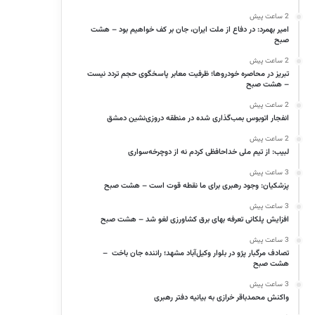
2 ساعت پیش
امیر بهمرد: در دفاع از ملت ایران، جان بر کف خواهیم بود – هشت
صبح
2 ساعت پیش
تبریز در محاصره خودروها؛ ظرفیت معابر پاسخگوی حجم تردد نیست
– هشت صبح
2 ساعت پیش
انفجار اتوبوس بمب‌گذاری شده در منطقه دروزی‌نشین دمشق
2 ساعت پیش
لبیب: از تیم ملی خداحافظی کردم نه از دوچرخه‌سواری
3 ساعت پیش
پزشکیان: وجود رهبری برای ما نقطه قوت است – هشت صبح
3 ساعت پیش
افزایش پلکانی تعرفه بهای برق کشاورزی لغو شد – هشت صبح
3 ساعت پیش
تصادف مرگبار پژو در بلوار وکیل‌آباد مشهد؛ راننده جان باخت –
هشت صبح
3 ساعت پیش
واکنش محمدباقر خرازی به بیانیه دفتر رهبری