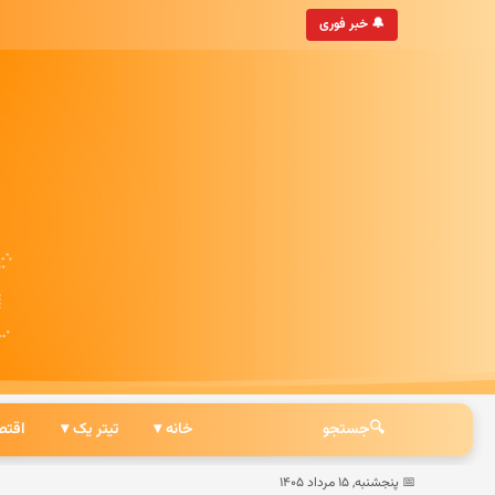
• به‌روزترین خبرگزاری ایرانی
🔔 خبر فوری
🔍
جستجو
خانه ▾
تیتر یک ▾
اقتص
📅 پنجشنبه, ۱۵ مرداد ۱۴۰۵