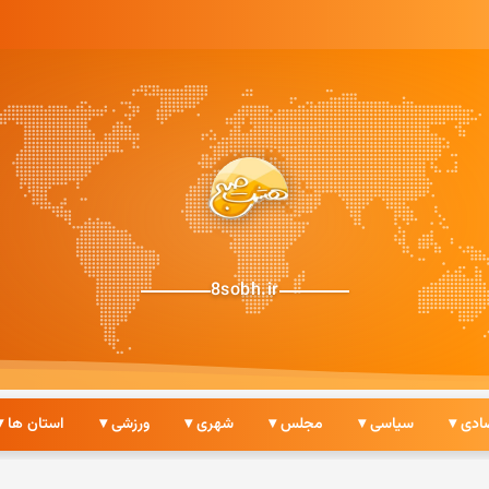
8sobh.ir
ادی ▾
سیاسی ▾
مجلس ▾
شهری ▾
ورزشی ▾
استان ها ▾