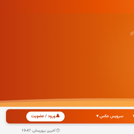
سرویس عکس ▾
👤
ورود / عضویت
🕐 آخرین بروزرسانی: 19:47