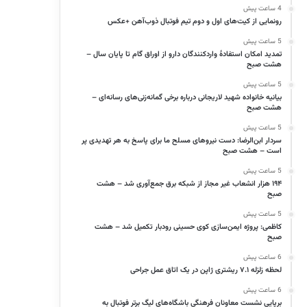
4 ساعت پیش
رونمایی از کیت‌های اول و دوم تیم فوتبال ذوب‌آهن +عکس
5 ساعت پیش
تمدید امکان استفادۀ واردکنندگان دارو از اوراق گام تا پایان سال –
هشت صبح
5 ساعت پیش
بیانیه خانواده شهید لاریجانی درباره برخی گمانه‌زنی‌های رسانه‌ای –
هشت صبح
5 ساعت پیش
سردار ابن‌الرضا: دست نیروهای مسلح ما برای پاسخ به هر تهدیدی پر
است – هشت صبح
5 ساعت پیش
۱۹۴ هزار انشعاب غیر مجاز از شبکه برق جمع‌آوری شد – هشت
صبح
5 ساعت پیش
کاظمی: پروژه ایمن‌سازی کوی حسینی رودبار تکمیل شد – هشت
صبح
6 ساعت پیش
لحظه زلزله ۷.۱ ریشتری ژاپن در یک اتاق عمل جراحی
6 ساعت پیش
برپایی نشست معاونان فرهنگی باشگاه‌های لیگ برتر فوتبال به