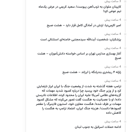
3 ساعت پیش
کاپیتان ملوان به ذوب‌آهن پیوست/ سعید کریمی در عرض یک‌ماه
تیم عوض کرد!
4 ساعت پیش
امیر اکرمی‌نیا: ارتش در آمادگی کامل قرار دارد – هشت صبح
4 ساعت پیش
پزشکیان: شخصیت آیت‌الله سیدمجتبی خامنه‌ای استثنائی است
4 ساعت پیش
آغاز بهسازی مدارس تهران بر اساس خواسته دانش‌آموزان – هشت
صبح
4 ساعت پیش
زلزله ۴ ریشتری بندرلنگه را لرزاند – هشت صبح
4 ساعت پیش
ترامپ هفته گذشته به شدت از وضعیت جنگ با ایران ابراز نارضایتی
کرد و از وزیر جنگ خود پرسید چرا درباره کمبود شدید مهمات که
گزینه‌های نظامی آمریکا علیه ایران را محدود کرده، اطلاعات نادرستی
داده/ او با عصبانیت به هگست گفت تصور می‌کرده که مشکل کمبود
مهمات بر طرف شده/ هگست معاون خود، استیون فاینبرگ را مقصر
کمبود‌ها دانست/ هزینه جنگ ایران، اعتماد ترامپ به هگست را
کاهش داده
4 ساعت پیش
ادامه حملات اسرائیل به جنوب لبنان