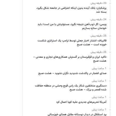
23 دقیقه پیش
پزشکیان: بانک آینده بدون اینکه اعتراضی در جامعه شکل بگیرد،
بسته شد
24 دقیقه پیش
ویسی: اگر ذوب‌آهن نتیجه نگیرد، مسئولیتش با من است/ باید
خودمان ستاره بسازیم
25 دقیقه پیش
قالیباف: انتشار اخبار جعلی توسط ترامپ یک استراتژی شکست
خورده است – هشت صبح
26 دقیقه پیش
تاکید ایران و قرقیزستان بر گسترش همکاری‌های تجاری و معدنی –
هشت صبح
1 ساعت پیش
صدای انفجار در پاکدشت شنیدید نگران نشوید – هشت صبح
1 ساعت پیش
دستگیری متخلفین شکار یک راس قوچ وحشی در منطقه حفاظت
شده قمصر و برزک – هشت صبح
1 ساعت پیش
آمریکا تحریم‌های جدیدی علیه کوبا اعمال کرد
1 ساعت پیش
برد استقلال در دیدار دوستانه مقابل همتای خوزستانی