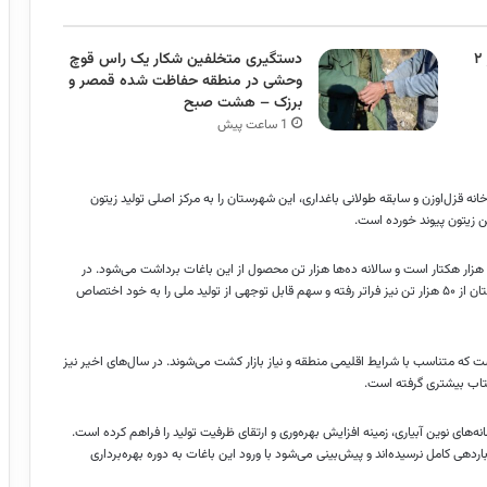
تردد زائران اربعین در خوزستان از مرز ۲
دستگیری متخلفین شکار یک راس قوچ
وحشی در منطقه حفاظت شده قمصر و
برزک – هشت صبح
1 ساعت پیش
ه قزل‌اوزن و سابقه طولانی باغداری، این شهرستان را به مرکز اصلی تولید زیتون
غن زیتون پیوند خورده است.
برآوردها نشان می‌دهد سطح زیر کشت باغات زیتون در طارم بین ۲۰ تا ۲۵ هزار هکتار است و سالانه ده‌ها هزار تن محصول از این باغات برداشت می‌شود. در
سال‌هایی که شرایط اقلیمی مساعد بوده، میزان تولید زیتون در این شهرستان از ۵۰ هزار تن نیز فراتر رفته و سهم قابل توجهی از تولید ملی را به خود اختصاص
ست که متناسب با شرایط اقلیمی منطقه و نیاز بازار کشت می‌شوند. در سال‌های اخیر نیز
شتاب بیشتری گرفته است.
ای نوین آبیاری، زمینه افزایش بهره‌وری و ارتقای ظرفیت تولید را فراهم کرده است.
هی کامل نرسیده‌اند و پیش‌بینی می‌شود با ورود این باغات به دوره بهره‌برداری