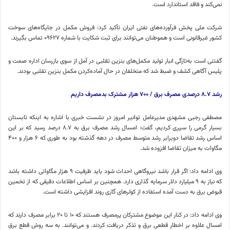
نمی‌کند و فاقد استاندارد است.
شرکت ملی پخش فرآورده‌های نفتی ایران تأکید کرد: فروش مکمل در جایگاه‌های سوخت
کشور غیرقانونی است و هموطنان می‌توانند برای ثبت شکایت با شماره ۰۹۶۲۷ تماس بگیرند.
گفتنی است به‌تازگی انبار تولید مکمل‌های بنزین تقلبی در آمل از سوی بازرسان اداره صمت و
پلیس آگاهی کشف و ضبط شد که متخلفان در حال آماده‌کردن مکمل بنزین تقلبی بودند.
رشد
۸.۷
درصدی مصرف برق /
۷۰۰
هزار مشترک بدمصرف داریم
مصطفی رجبی مشهدی مدیرعامل توانیر امروز در نشست خبری با اشاره به اینکه تابستان
بسیار گرمی را سپری کردیم، گفت: امسال رشد مصرف برق به ۸.۷ درصد رسید که بر این
اساس رشد تقاضا دوبرابر رشد متوسط مصرف در دهه گذشته بود به طوری که ۶ هزار و ۴۰۰
مگاوات به میزان تقاضا افزوده شد.
وی ادامه داد: اگر قرار باشد نیروگاهی احداث شود باید ظرفیت ۹ هزار مگاواتی داشته باشد
که نیاز به ۹ میلیارد دلار سرمایه گذاری دارد. همچنین بر اساس اطلاعات دقیقی که از تخمین
قبوض برق به دست آمده استفاده از کولرهای گازی روند افزایشی داشته است.
وی ادامه داد: در کنار این موضوع مشترکان پرمصرف هستند که ۱۰ تا ۲۰ برابر مصرف دارند که
امسال علاوه بر اخطار قطعی برق و تذکر دریافت کردند. و می‌توانند. به سه روش قطع برق