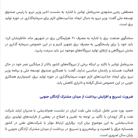
مصطفی رجبی مشهدی مدیرعامل توانیر با اشاره به نشست اخیر وزیر نیرو با رئیس صندوق
توسعه ملی گفت: وزیر نیرو به دنبال ایجاد جذابیت‌های لازم برای سرمایه‌گذاری در حوزه تولید
برق است.
سخنگوی صنعت برق با اشاره به مصرف ۲۰
هزارمگاتی
برق در شهریور ماه، خاطرنشان کرد:
باید خود را برای پاسخگویی به مصرف برق تجهیز کنیم و در این خصوص سرمایه گذاری در
بخش نیروگاهی و ارتقای تولید نیروگاه‌های موجود نیز باید سرعت پذیرد.
مدیرعامل توانیر با تاکید بر اینکه برخی از نیروگاه‌های کشور بالاتر از میانگین عمر خود در حال
فعالیت هستند و راندمان مناسبی ندارند، گفت: با همکاری صندوق توسعه ملی و برنامه وزیر
نیرو برای ایجاد جذابیت‌های لازم جهت سرمایه‌گذاری در حوزه تولید برق، امیدواریم همکاری
خوبی در این خصوص شکل گرفته و
ناترازی
کاهش یابد.
ضرورت تسریع و افزایش برداشت از میدان مشترک آزادگان جنوبی
حمید بورد مدیر عامل شرکت ملی نفت ایران در نشست هم‌اندیشی با مدیران ارشد شرکت
نفت و گاز اروندان با تأکید بر توجه به تغییر و اصلاح در بعضی از فرایندهای تولیدی برای
شتاب‌بخشی به این موضوع بیان کرد: برقراری ارتباط مؤثر با شرکت‌های نفتی در کشور
همسایه عراق با اهمیت و برنامه‌ریزی و تسریع در برداشت از میدان مشترک آزادگان جنوبی تا
پایان سال ضروری است.