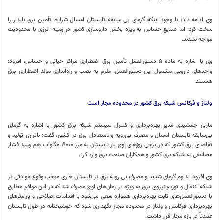
وی ادامه داد: با وجود اینکه گرمای بی سابقه تابستان امسال شرایط تأمین برق پایدار را
سخت کرد، اما صنایع حساس به ویژه بخش داروسازی کشور در زمینه انرژی با محدودیت
مواجه نشدند.
وی با اشاره به ماده ۵ دستورالعمل تأمین برق اضطراری مراکز حیاتی و حساس، افزود:
واحدهای دارویی مشمول این دستورالعمل، ملزم به نصب و راه‌اندازی مولد اضطراری برق
هستند.
ولتاژ و فرکانس شبکه برق کشور در محدوده مجاز است
مازیار جمشیدی مدیر بهره‌برداری و کنترل سیستم شبکه برق کشور با اشاره به گرمای
بی‌سابقه تابستان امسال و مصرف بی‌رویه و نامتعادل برق در کشور، گفت:
ناترازی
تولید و
تقاضای برق کشور که در برخی روزهای اوج بار تابستان به مرز ۱۹۰۰۰ مگاوات هم رسید فشار
مضاعفی به شبکه برق کشور و همکاران صنعت برق وارد کرد.
وی افزود: تداوم گرمای شدید و مصرف بی رویه برق در تابستان جاری موجب وقوع حوادثی در
شبکه انتقال و توزیع نیروی برق به ویژه در زمان‌های اوج مصرف شد که در این مواقع مطابق
با دستورالعمل‌های ثابت بهره‌برداری همواره سعی می‌شود با اقدامات اصلاحی و پارامترهای
بهره‌برداری فرکانس و ولتاژ در محدوده مجاز نگهداری شود که خوشبختانه در طول تابستان
عمدتاً در بازه مجاز قرار داشت.