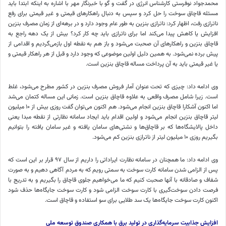
محمدجواد نوفرستی کارشناس انرژی در گفت و
گو
با خبرنگار مهر با اشاره به اینکه ابتدا باید
مسئله قاچاق سوخت را حل کرد و سپس به دنبال راهکارهای قیمتی و غیر قیمتی برای رفع
ناترازی
رفت، اظهار کرد:
ناترازی
بنزین به طور عام وجود دارد و در برهه‌ای از زمان مصرف بنزین
افزایش یا کاهش پیدا می‌کند اما برای
ناترازی
باید چه کار کرد؟ بیش از یک دهه راجع به
قاچاق بنزین و راهکارهای آن صحبت می‌شود و باز هم به نقطه اول بازمی‌گردیم و اقدامی از
پیش برده نمی‌شود. به همین دلیل اولین موضوعی که وجود دارد و قبل از هر راهکار قیمتی و
یا غیر قیمتی باید به آن پرداخت مساله قاچاق بنزین است.
وی ادامه داد: چیزی که تحت عنوان آمار فروش مصرف بنزین در کشور مطرح می‌شود، غلط
است. زیرا شامل مصرف واقعی به علاوه قاچاق بنزین است. زمانی این مساله کتمان می‌شد
اما اکنون آشکارا قاچاق بنزین انجام می‌شود. هم اکنون می‌توان گفت روزی بیش از ۱۰ میلیون
لیتر قاچاق بنزین انجام می‌شود و اولین اقدام باید ایجاد سامانه نظارتی از نقطه مبدا یعنی
داخل پالایشگاه‌ها که بر قاچاق‌ها و نشتی‌های سامان یافته و غیر سامان یافته را بتوانیم
بگیریم روزی ۱۰ میلیون لیتر از
ناترازی
بنزین کم می‌شود.
وی ادامه داد: ما همچنان در سامانه نظارت ایراداتی را داریم از سال ۹۷ قرار بر این است که
پس از الزامی شدن سامانه کارت سوخت به سمتی رویم که به مردم آگاهی دهیم و به صورت
شفاف و صادقانه با آنها صحبت کنیم که ما می‌خواهیم جلوی قاچاق را بگیریم و به تدریج با
فرصت دادن سوخت‌گیری با کارت سوخت الزامی شود و کارت سوخت جایگاه‌ها حذف شود
اکنون کارت سوخت جایگاه‌ها یک سد طلایی برای سو استفاده و قاچاق است‌.
افزایش جذابیت سرمایه‌گذاری در تولید برق با همکاری صندوق توسعه ملی