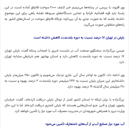
وی افزود: با بررسی در رسانه‌ها می‌بینیم خبر کشف ۲۰۰۰ سوخت قاچاق آماده است، در این
راستا باید قوه قضائیه،
فراجا
و تمامی دستگاه‌های مربوطه نقشه راهی برای این موضوع
داشته باشند که به صورت جدی به آن بپردازند؛ چراکه قاچاق سوخت در استان‌های کشور به
راه‌های متفاوتی صورت می‌گیرد.
بارش در تهران
۱۷
درصد نسبت به دوره بلندمدت کاهش داشته است
عیسی بزرگ‌زاده، سخنگوی صنعت آب در نشست خبری با اصحاب رسانه گفت: بارش تهران
۱۷ درصد نسبت به دوره بلندمدت کاهش دارد و استان بوشهر هم شرایطی مشابه تهران
دارد.
وی ادامه داد: اکنون به اواخر سال آبی جاری نزدیک می‌شویم و تاکنون ۲۵۰ میلی‌متر بارش
داشته‌ایم. این میزان بارش نسبت به ۲۴۶ میلیمتر دوره بلندمدت ۲ درصد بهبود و نسبت به
۲۱۰ میلیمتر سال گذشته ۱۹ درصد بهبود دارد.
بزرگ‌زاده با بیان اینکه ۱۰ استان کشور کمتر از نرمال بارش دریافت کرده‌اند، گفت: خراسان
رضوی، تهران و البرز
جزو
استان‌هایی هستند که بارش کمتری دریافت کرده‌اند اما با این حال
وزارت نیرو با همراهی شهروندان در مدیریت مصرف، آب مورد نیاز را تأمین خواهد کرد.
آب مورد نیاز صنایع آب‌بر از آب‌های نامتعارف تأمین می‌شود