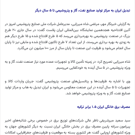
تبدیل ایران به مرکز تولید صنایع نفت، گاز و پتروشیمی تا
۵
سال دیگر
به گزارش خبرنگار مهر، مرتضی شاه میرزایی، مدیرعامل شرکت ملی صنایع پتروشیمی امروز در
آئین افتتاحیه هجدهمین نمایشگاه بین‌المللی ایران پلاست گفت: در سال جاری ۲۰ طرح
بزرگ در صنعت پتروشیمی به بهره‌برداری می‌رسد که ۵ طرح افتتاح شده و ۱۵ طرح دیگر هم
به زودی به بهره برداری می‌رسند، از این تعداد ۷ طرح تاکنون افتتاح شده و مابقی نیز تا پایان
سال انجام می‌شود و ظرفیت این صنعت تا پایان سال از مرز ۱۰۰ میلیون تن می‌گذرد.
شاه میرزایی تصریح کرد: در زمینه تأمین کالا و تجهیزات عمده مورد نیاز صنعت نفت، گاز و به
ویژه پتروشیمی در ۵ سال آینده به خودکفایی می‌رسیم.
وی با اشاره به ظرفیت‌ها و پتانسیل‌های صنعت پتروشیمی گفت: جریان واردات کالا و
تجهیزات تا ۵ سال آینده در این صنعت معکوس می‌شود و ایران تبدیل به
هاب
و مرکز تولید
صنایع نفت، گاز و به ویژه پتروشیمی خواهد شد.
مصرف برق خانگی ایران
۱.۵
برابر ترکیه
سید سعید
میرشریفی
ناظر عالی شرکت‌های توزیع برق در خصوص برخی شائبه‌های اخیر
پیرامون سرانه پایین مصرف برق در بخش خانگی ایران نسبت به دیگر کشورهای جهان به
ویژه کشورهای اروپایی گفت: هر کشوری بسته به موقعیت و ظرفیت‌های جغرافیایی، امکانات