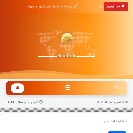
بری هشت صبح خوش آمدید
• آخرین اخبار لحظه‌ای کشور و جهان
• 
🔔 خبر فوری
8sobh.ir
☰
👤
🔍
📅 شنبه, ۱۷ مرداد ۱۴۰۵
🕐 آخرین بروزرسانی: 13:09
خانه
/
اقتصادی