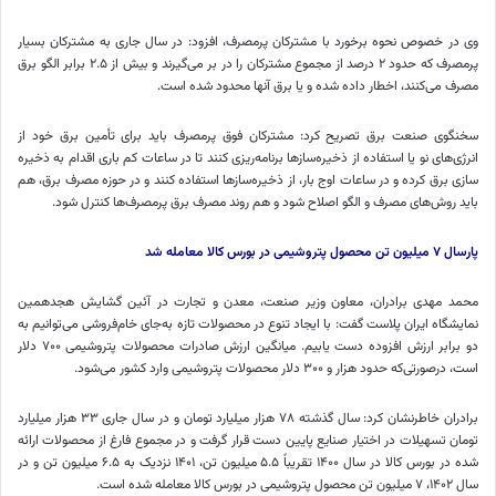
وی در خصوص نحوه برخورد با مشترکان پرمصرف، افزود: در سال جاری به مشترکان بسیار
پرمصرف که حدود ۲ درصد از مجموع مشترکان را در بر می‌گیرند و بیش از ۲.۵ برابر الگو برق
مصرف می‌کنند، اخطار داده شده و یا برق آنها محدود شده است.
سخنگوی صنعت برق تصریح کرد: مشترکان فوق پرمصرف باید برای تأمین برق خود از
انرژی‌های نو یا استفاده از ذخیره‌سازها برنامه‌ریزی کنند تا در ساعات کم باری اقدام به ذخیره
سازی برق کرده و در ساعات اوج بار، از ذخیره‌سازها استفاده کنند و در حوزه مصرف برق، هم
باید روش‌های مصرف و الگو اصلاح شود و هم روند مصرف برق پرمصرف‌ها کنترل شود.
پارسال
۷
میلیون تن محصول پتروشیمی در بورس کالا معامله شد
محمد مهدی برادران، معاون وزیر صنعت، معدن و تجارت در آئین گشایش هجدهمین
نمایشگاه ایران پلاست گفت: با ایجاد تنوع در محصولات تازه به‌جای خام‌فروشی می‌توانیم به
دو برابر ارزش افزوده دست یابیم. میانگین ارزش صادرات محصولات پتروشیمی ۷۰۰ دلار
است، درصورتی‌که حدود هزار و ۳۰۰ دلار محصولات پتروشیمی وارد کشور می‌شود.
برادران خاطرنشان کرد: سال گذشته ۷۸ هزار میلیارد تومان و در سال جاری ۳۳ هزار میلیارد
تومان تسهیلات در اختیار صنایع پایین دست قرار گرفت و در مجموع فارغ از محصولات ارائه
شده در بورس کالا در سال ۱۴۰۰ تقریباً ۵.۵ میلیون تن، ۱۴۰۱ نزدیک به ۶.۵ میلیون تن و در
سال ۱۴۰۲، ۷ میلیون تن محصول پتروشیمی در بورس کالا معامله شده است.