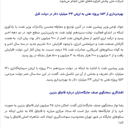
شرکت ملی پخش فرآورده‌های نفتی انجام می‌شود.
بهره‌برداری از
۱۵۳
پروژه نفتی به ارزش
۳۴
میلیارد دلار در دولت قبل
جواد اوجی وزیر پیشین نفت در آئین تودیع و معارفه محسن پاک‌نژاد، وزیر نفت، با یادآوری
اینکه در ابتدای فعالیت دولت سیزدهم تولید نفت به پایین‌ترین سطح خود در دو دهه اخیر
رسید و درآمد ارزی کشور از محل فروش نفت کمتر از ۹۰۰ میلیون دلار بود، بیان کرد: به همت
کارکنان صنعت نفت و دیپلماسی انرژی، با وجود افزایش ۸۰۰ تحریم جدید در سه سال اخیر و
به گواه سناتورهای آمریکایی، صادرات نفت ۶۵ درصد نسبت به زمان آغاز این دولت افزایش
یافت و از ۲ میلیون و ۲۰۰ هزار بشکه به ۳ میلیون و ۵۰۰ هزار بشکه در روز رسید.
وزیر پیشین نفت با اشاره به اینکه در دولت سیزدهم ۳۰۰ پروژه با ارزش سرمایه‌گذاری ۱۳۰
میلیارد دلار تعریف و بخشی از آن نیز تکمیل شد، گفت: در این سه سال عمر دولت مردمی،
۱۵۳ پروژه نفتی به ارزش ۳۴ میلیارد دلار به بهره‌برداری رسید.
افشاگری سخنگوی صنف جایگاه‌داران درباره قاچاق بنزین
رضا
نواز
سخنگوی صنف جایگاه‌داران گفت: امکان ندارد ۲۵ میلیون لیتر قاچاق بنزین به صورت
خرد یا از جایگاه‌ها باشد، نیاز است که ستاد مرکزی مبارزه با قاچاق کالا به جایی اینکه در
سکوهای جایگاه در شهر تهران محدودیت سوخت‌گیری ایجاد کند، شاهراه اصلی قاچاق را پیدا
کند!