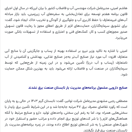
هاشم امینی، مدیرعامل شرکت مهندسی آب و فاضلاب کشور با بیان این‌که در سال اول اجرای
قانون برنامه هفتم توسعه برای تعادل‌بخشی به سفره‌های آب زیرزمینی، باید بازار مبادله
آب‌های غیرمتعارف با حفظ کاربری آب و جلوگیری از آلودگی و تخریب خاک ایجاد شود، گفت:
برای تشویق سرمایه‌گذاران، حمایت‌های لازم از طریق اعطای مجوز با رعایت قانون تسهیل
صدور مجوزهای کسب و کار، کمک‌های فنی و اعتباری و استفاده از تسهیلات بانکی صورت
می‌پذیرد.
امینی با اشاره به تاکید وزیر نیرو بر استفاده بهینه از پساب و جایگزینی آن با منابع آبی
متعارف افزود: آب مورد نیاز صنایع آب‌بَر به‌جز صنایع غذایی، بهداشتی و آشامیدنی از آب
نامتعارف (پساب و آب دریا) تأمین می‌شود و در این زمینه از طرح‌هایی که توسط
سرمایه‌گذاران در صنعت آب و فاضلاب ارائه می‌شود باید به بهترین شکل ممکن حمایت
شود.
صنایع دارویی مشمول برنامه‌های مدیریت بار تابستان صنعت برق نشدند
مصطفی رجبی مشهدی مدیرعامل شرکت توانیر، گفت: تابستان گرم ۱۴۰۳ در حالی رو به پایان
است که رکورد تقاضای مصرف برق ۴۷ مرتبه جابه‌جا شد و در این شرایط تأمین برق پایدار با
سختی‌هایی همراه بود، اما به رغم این سختی، واحدهای تولید دارو و صنایع مرتبط با آنکه
هماهنگی‌های لازم را با شر کت‌های توزیع برق انجام داده و مراتب حضور و استقرار خود در
شهرک‌های صنعتی را به شر کت‌های توزیع اطلاع داده بودند، در زمره برنامه‌های مدیریت بار
تابستان صنعت برق قرار نگرفتند.