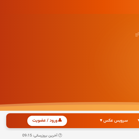
سرویس عکس ▾
👤
ورود / عضویت
🕐 آخرین بروزرسانی: 09:15