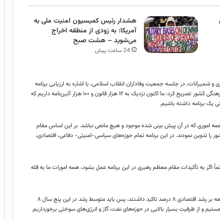
هشدار رئیس کمیسیون امنیت ملی به
آمریکا: به زودی از منطقه اخراج
می‌شوید – هشت صبح
24 ساعت پیش
ی و شمیرانات، در جلسه جمعیت وفاداران انقلاب اسلامی، با اشاره به ارزیابی برنامه
هفتم توسعه بر محورهای اجتماعی، اقتصادی، امنیتی، دفاعی، آموزشی و فرهنگی کشور تصریح کرد: ما اکنون نزدیک به ۱۲ هزار قانون و ۱۰۰ هزار آئین‌نامه داریم که
نی همه اموری که در آن پیش بینی شده موجود و هیچ مانعی نباشد. بر این اساس مقام
ینده را ابلاغ فرمودند و در ۲۶ بند، نقشه راه کشور را تدوین نمودند. در این برنامه تمام حوزه‌های سیاسی-امنیتی- دفاعی، اقتصادی،
اگر به تأکیدات مقام معظم رهبری در این برنامه عمل بشود، همه امورات ما به قله
نماینده مردم تهران اظهار داشت: رهبر معظم انقلاب در برنامه هفتم توسعه بر رشد اقتصادی ۸ درصد تاکید داشتند، پس باید متوسط رشد در این پنج سال ۸