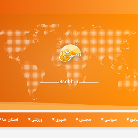
8sobh.ir
ادی ▾
سیاسی ▾
مجلس ▾
شهری ▾
ورزشی ▾
استان ها ▾