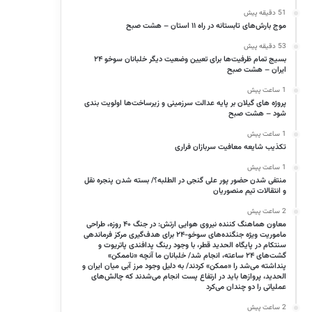
51 دقیقه پیش
موج بارش‌های تابستانه در راه ۱۱ استان – هشت صبح
53 دقیقه پیش
بسیج تمام ظرفیت‌ها برای تعیین وضعیت دیگر خلبانان سوخو ۲۴
ایران – هشت صبح
1 ساعت پیش
پروژه‌ های گیلان بر پایه عدالت سرزمینی و زیرساخت‌ها اولویت‌ بندی
شود – هشت صبح
1 ساعت پیش
تکذیب شایعه معافیت سربازان فراری
1 ساعت پیش
منتفی شدن حضور پور علی گنجی در الطلبه؟/ بسته شدن پنجره‌ نقل
و انتقالات تیم منصوریان
2 ساعت پیش
معاون هماهنگ کننده نیروی هوایی ارتش: در جنگ ۴۰ روزه، طراحی
ماموریت ویژه جنگنده‌های سوخو-۲۴ برای هدف‌گیری مرکز فرماندهی
سنتکام در پایگاه الحدید قطر، با وجود رینگ پدافندی پاتریوت و
گشت‌های ۲۴ ساعته، انجام شد/ خلبانان ما آنچه «ناممکن»
پنداشته می‌شد را «ممکن» کردند/ به دلیل وجود مرز آبی میان ایران و
الحدید، پرواز‌ها باید در ارتفاع پست انجام می‌شدند که چالش‌های
عملیاتی را دو چندان می‌کرد
2 ساعت پیش