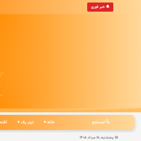
• به‌روزترین خبرگزاری ایرانی
🔔 خبر فوری
🔍
جستجو
خانه ▾
تیتر یک ▾
اقتص
📅 پنجشنبه, ۱۵ مرداد ۱۴۰۵