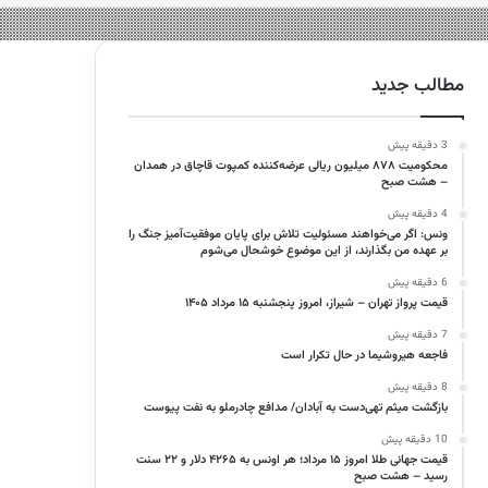
مطالب جدید
3 دقیقه پیش
محکومیت ۸۷۸ میلیون ریالی عرضه‌کننده کمپوت قاچاق در همدان
– هشت صبح
4 دقیقه پیش
ونس: اگر می‌خواهند مسئولیت تلاش برای پایان موفقیت‌آمیز جنگ را
بر عهده من بگذارند، از این موضوع خوشحال می‌شوم
6 دقیقه پیش
قیمت پرواز تهران – شیراز، امروز پنجشنبه ۱۵ مرداد ۱۴۰۵
7 دقیقه پیش
فاجعه هیروشیما در حال تکرار است
8 دقیقه پیش
بازگشت میثم تهی‌دست به آبادان/ مدافع چادرملو به نفت پیوست
10 دقیقه پیش
قیمت جهانی طلا امروز ۱۵ مرداد؛ هر اونس به ۴۲۶۵ دلار و ۲۲ سنت
رسید – هشت صبح