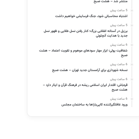
منتشر شد – هشت صبح
5 ساعت پیش
اشتباه محاسباتی شود، جنگ فرسایشی خواهیم داشت
5 ساعت پیش
برزیل در آستانه انقلابی بزرگ؛ کنار رفتن نسل طلایی و ظهور نسل
جدید با هدایت آنچلوتی
6 ساعت پیش
شفافیت پولی؛ ابزار مهار سودهای موهوم و تقویت اعتماد – هشت
صبح
6 ساعت پیش
نسخه شهرداری برای آرامستان جدید تهران – هشت صبح
6 ساعت پیش
قره‌باش: اقتدار ایران اسلامی ریشه در فرهنگ قرآن و ایثار دارد –
هشت صبح
6 ساعت پیش
ورود غافلگیرکننده کاپی‌باراها به ساختمان مجلس