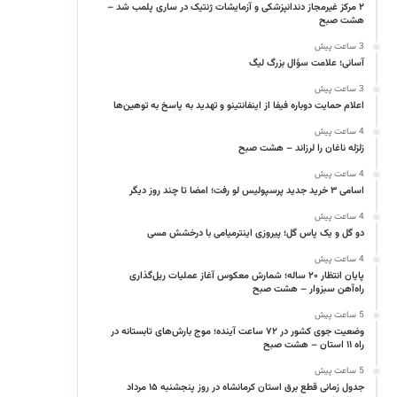
۲ مرکز غیرمجاز دندانپزشکی و آزمایشات ژنتیک در ساری پلمب شد –
هشت صبح
3 ساعت پیش
آسانی؛ علامت سؤال بزرگ لیگ
3 ساعت پیش
اعلام حمایت دوباره فیفا از اینفانتینو و تهدید به پاسخ به توهین‌ها
4 ساعت پیش
زلزله ناغان را لرزاند – هشت صبح
4 ساعت پیش
اسامی ۳ خرید جدید پرسپولیس لو رفت؛ امضا تا چند روز دیگر
4 ساعت پیش
دو گل و یک پاس گل؛ پیروزی اینترمیامی با درخشش مسی
4 ساعت پیش
پایان انتظار ۲۰ ساله؛ شمارش معکوس آغاز عملیات ریل‌گذاری
راه‌آهن سبزوار – هشت صبح
5 ساعت پیش
وضعیت جوی کشور در ۷۲ ساعت آینده؛ موج بارش‌های تابستانه در
راه ۱۱ استان – هشت صبح
5 ساعت پیش
جدول زمانی قطع برق استان کرمانشاه در روز پنجشنبه ۱۵ مرداد