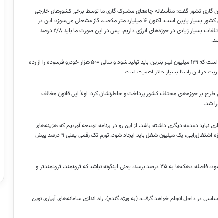
دین گازی کشور گفت: متأسفانه چاه‌های مشترک گازی ما توسط برخی کشورهای خارجی
بهره‌برداری می‌شود. مصرف انرژی مردم ایران نسبت به هدر رفت انرژی‌های کشور بسیار پایین است. اکنون ۱۶ میلیارد متر مکعب، گاز مشعلی می‌سوزد، این در
حالیست که کارخانجات ما برای سوخت با کمبود مواجه هستند، این یعنی تلفات بسیار زیادی در حوزه‌های انرژی داریم. پس در این صورت ما باید ۲/۸ درصد
رئیس کمیسیون تلفیق برنامه هفتم توسعه افزود: در این برنامه قید شده است که ۱۲۹ میلیون لیتر بنزین باید تولید شود و سالی ۵۰۰ هزار خودرو فرسوده را از رده
طرح بر حوزه‌های مختلف کشور پرداخت و خاطرنشان کرد: اولاً این قانون مخالف
ی نباید دغدغه دیگری داشته باشد، از این رو در برنامه توسعه آوردیم که هزینه‌های
درمان ۳۰ درصد از جیب بیمار و ۷۰ درصد نیز از دولت پرداخت شود. در حوزه اشتغال‌زایی، یک میلیون شغل باید ایجاد شود، تورم تک رقمی یعنی ۹ درصد پیش
وی ادامه داد: در این برنامه آماده است، تملک دارایی سرمایه ۲۵ درصد بشود، فاصله دهک‌ها به ۳۵ درصد برسد، یعنی اینگونه نباشد که ثروتمند، ثروتمندتر و
رنامه پنج ساله بیان داشت: تولید ۹۰ درصد کالای اساسی در داخل انجام خواهد گرفت، (به ویژه گندم). راه اندازی سامانه‌های آبیاری نوین