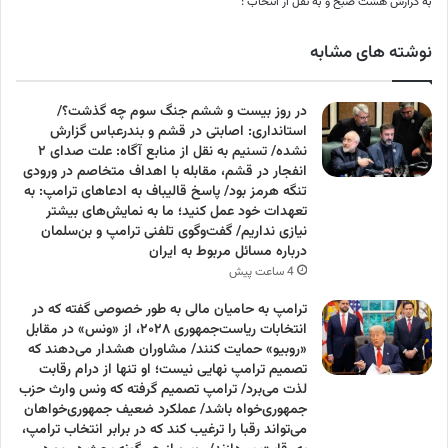
به گزارش هشت صبح و به نقل از انتخاب :
نوشته های مشابه
در روز بیست و ششم جنگ سوم چه گذشت؟/
استانداری: اصابتی در قشم و بندرعباس گزارش
نشده/ تسنیم به نقل از منابع آگاه: علت صدای ۲
انفجار در قشم، مقابله با اهداف متخاصم در ورودی
تنگه هرمز بود/ پاسخ قالیباف به ادعاهای ترامپ: به
تعهدات‌ خود عمل کنید؛ ما به نمایش‌های بیشتر
نیازی نداریم/ گفت‌وگوی تلفنی ترامپ و بن‌سلمان
درباره مسائل مربوط به ایران
4 ساعت پیش
ترامپ به حامیان مالی به طور خصوصی گفته که در
انتخابات ریاست‌جمهوری ۲۰۲۸، از «ونس» در مقابل
«روبیو» حمایت کنند/ مشاوران هشدار می‌دهند که
تصمیم ترامپ نهایی نیست؛ او تنها از درام رقابت
لذت می‌برد/ ترامپ تصمیم گرفته که ونس وارث حزب
جمهوری‌خواه باشد/ عملکرد ضعیف جمهوری‌خواهان
می‌تواند رقبا را ترغیب کند که در برابر انتخاب ترامپ،