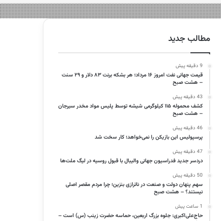
مطالب جدید
9 دقیقه پیش
قیمت جهانی نفت امروز ۱۶ مرداد؛ هر بشکه برنت ۸۳ دلار و ۲۹ سنت
– هشت صبح
43 دقیقه پیش
کشف محموله ۱۱۵ کیلوگرمی شیشه توسط پلیس مواد مخدر سیرجان
– هشت صبح
46 دقیقه پیش
پرسپولیس این بازیکن را نمی‌خواهد؛ کار سخت شد
47 دقیقه پیش
دردسر جدید فدراسیون جهانی والیبال با قبول روسیه در لیگ ملت‌ها
50 دقیقه پیش
سهم پنهان دولت و صنعت در ناترازی بنزین؛ چرا مردم مقصر اصلی
نیستند؟ – هشت صبح
1 ساعت پیش
حاج‌علی‌اکبری: جلوه بزرگ اربعین، حماسه حضرت زینب (س) است –