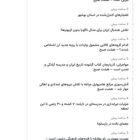
بنزین است – هشت صبح
3 ساعت پیش
انفجارهای کنترل‌شده در استان بوشهر
3 ساعت پیش
تلاش هندبال ایران برای مدال ناگویا بدون لژیونرها!
3 ساعت پیش
کدام گروه‌های کالایی مشمول واردات با رویه جدید ارز اشخاص
شدند؟ – هشت صبح
3 ساعت پیش
مهاجرانی: آذربایجان کتاب گشوده تاریخ ایران و مدرسه آزادگی و
تمدن است – هشت صبح
4 ساعت پیش
آتش‌سوزی مراتع هامپوئیل مراغه با تلاش نیروهای امدادی و اهالی
مهار شد – هشت صبح
4 ساعت پیش
جزئیات تیراندازی در مدرسه‌ای در تایلند؛ ۷ کشته و ۳۰ زخمی تا این
لحظه
4 ساعت پیش
معمای بالده در بارسلونا
5 ساعت پیش
بصیرت مهم‌ترین راه مقابله با فتنه‌های فرهنگی دشمن است –