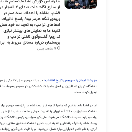
بندرعباس گزارش نشده/ تسنیم به نق
از منابع آگاه: علت صدای ۲ انفجار در
قشم، مقابله با اهداف متخاصم در
ورودی تنگه هرمز بود/ پاسخ قالیباف ب
ادعاهای ترامپ: به تعهدات‌ خود عمل
کنید؛ ما به نمایش‌های بیشتر نیازی
نداریم/ گفت‌وگوی تلفنی ترامپ و
بن‌سلمان درباره مسائل مربوط به ایرا
9 ساعت پیش
مهرشاد ایمانی؛ سرویس تاریخ انتخاب:
در میانه به
دانشگاه تهران که افزون بر اصل ماجرا که شاه کشور در معرض سوءقصد قرار
تبدیل کرده است.
اما در ابتدا باید بدانیم که ماجرا از چه قرار بود؛ شاه در پانزدهم بهمن
دانشکده حقوق به دانشگاه تهران رفته بود. حوالی ساعت سه بعد از ظهر ش
پیاده و وارد محوطه دانشگاه می‌شود. علی‌اکبر سیاسی، رئیس دانشگاه، و
برسد. شاه به طرف پله‌هایی که به درب اصلی دانشکده حقوق منتهی می‌ش
فردی به نام ناصر فخرآرایی وارد عمل می‌شود. او با کارت خبرنگاری روزنام