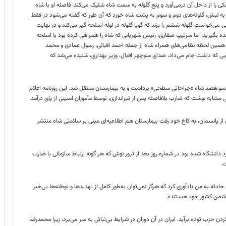
 را از داخل آن درمی‌آورد و پنج گلوله به سمت شاه شلیک می‌کند. فاصله او با شاه
دوم به لبش، گلوله‌های دوم و سوم به پشت شاه خورد که آن طور که گفته می‌شود در فقط
 می‌خواست گلوله ششم را بزند که گویا گلوله در لوله اسلحه گیر می‌کند و در نهایت
زنده بگیرید، اما سرتیپ صفاری، رئیس شهربانی که شاه را همراهی کرده بود با اسلحه
 و در همین لحظه نظامی‌های همراه شاه از جمله احمد اقبالی، رسول عمادی و محمد
رایی که داشت جام می‌داد، صدای منوچهر اقبال، وزیر بهداری، شنیده می‌شد که
ن سوءقصد شاه «جراحاتی سطحی» برداشت و به بیمارستان منتقل شد. این روزنامه اعلام
مشابه نوشت که ضارب بلافاصله پس از تیراندازی، توسط مأموران امنیتی از پای درآمد.
ز پانسمان، به کاخ خود رفت بیمارستان هم اطلاعیه‌ای مبنی بر سلامتی شاه منتشر
ارد دانشگاه شده بود در شماره روز بعد از ترور نوش که هر گونه ارتباط سازمانی با ضارب
.
دثه به من یادآوری کرد که هرگز نمی‌توان به‌طور کامل از تهدید‌ها و توطئه‌ها بی‌خبر
ت دشمن کشور خود هستند».
حزب توده برآید. ایران در آن دوران در شرایط بی‌ثباتی به سر می‌برد، زیرا محمدرضا