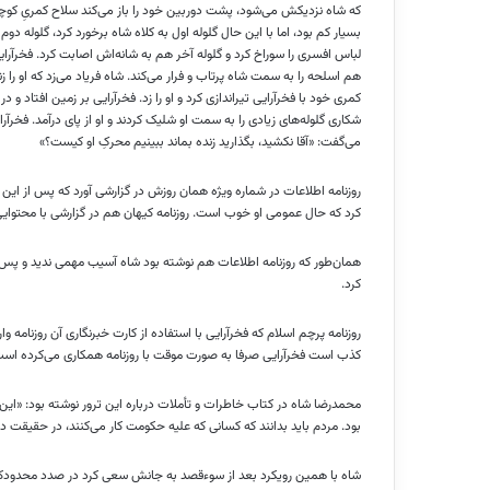
که شاه نزدیکش می‌شود، پشت دوربین خود را باز می‌کند سلاح کمریِ کوچکی
بسیار کم بود، اما با این حال گلوله اول به کلاه شاه برخورد کرد، گلوله 
لباس افسری را سوراخ کرد و گلوله آخر هم به شانه‌اش اصابت کرد. فخرآرایی
هم اسلحه را به سمت شاه پرتاب و فرار می‌کند. شاه فریاد می‌زد که او را 
کمری خود با فخرآرایی تیراندازی کرد و او را زد. فخرآرایی بر زمین افتاد
شکاری گلوله‌های زیادی را به سمت او شلیک کردند و او از پای درآمد. فخرآ
می‌گفت: «آقا نکشید، بگذارید زنده بماند ببینیم محرکِ او کیست؟»
روزنامه اطلاعات در شماره ویژه همان روزش در گزارشی آورد که پس از ای
کرد که حال عمومی او خوب است. روزنامه کیهان هم در گزارشی با محتوایی 
همان‌طور که روزنامه اطلاعات هم نوشته بود شاه آسیب مهمی ندید و پس ا
کرد.
روزنامه پرچم اسلام که فخرآرایی با استفاده از کارت خبرنگاری آن روزنامه و
کذب است فخرآرایی صرفا به صورت موقت با روزنامه همکاری می‌کرده است
محمدرضا شاه در کتاب خاطرات و تأملات درباره این ترور نوشته بود: «این حا
بود. مردم باید بدانند که کسانی که علیه حکومت کار می‌کنند، در حقیق
شاه با همین رویکرد بعد از سوءقصد به جانش سعی کرد در صدد محدودکردن 