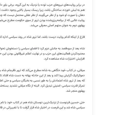
در برابر روایت‌های نیرو‌های حزب توده یا نزدیک به این گروه، برخی باور د
هم به لبش خورده، ساختگی باشد، زیرا ریسک بسیار بالایی وجود داشت که آ
دهان یا صورت او شود و از نظر می‌گویند از نظر عقلی محتمل نیست که چن
روایت غالبی که از برنامه‌ریزی‌شده بودن ترور از سوی حکومت مطرح می‌ش
پهلوی دوم به عنوان متهم اصلی معرفی می‌شد.
فارغ از اینکه کدام روایت درست باشد، اما ترور شاه در روند سیاسی اداره 
شاه بعد از سوءقصد به جانش عزم کرد تا فضای سیاسی را دستخوش تحولا
افزایش اختیارات شاه مشاهده کرد.
میلانی، در کتاب خود «نگاهی به شاه» مطرح می‌کند که ترور نافرجام شا
دموکراتیک گرایش پیدا کند و بعد از این حادثه بهانه به دست شاه افتاد 
که بعد از ترور شاه اعتمادش را به طور نسبی به نخبگان سیاسی و حتی اطرا
تمرکز قدرت سیاسی-امنیتی تبدیل کرد. البته از نگاه میلانی تشدید ب
پهلوی منجر شد.
سیاسی شاه شد و این فرصت در اختیار شاه قرار گرفت تا با تغییراتی در ق