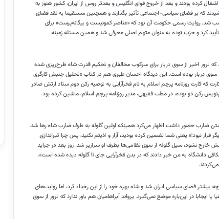
غال کرده بودند و بعد از خروج قوای انگلیس و بعدتر روس از ایران، کشور هنوز به
شیدند که بر فضای سیاسی-اجتماعی تأثیر بگذارند و همچنین مستقیما به نقد فضای
سب شد. روایت رسمی حکومت آن بود که «عناصر کمونیست و بیگانه‌پرست» برای
أیید کرد و حزب توده به عنوان متهم اصلی معرفی شد و همین مسئله زمینه
د که ترور اخیر از سوی دربار برای سرکوب مخالفان و تحکیم قدرت شاه طرح‌ریزی شده
ز سوی دربار بوده است. این دیدگاه احسان طبری هم در کتاب «تحلیل جنبش کارگری
کارت که کارت روزنامه پرچم اسلام به نام فخرآرایی به توصیه رکن دوم ستاد ارتش صادر
‌نویس رکن دو بوده، در مطب فقیهی، مدیر روزنامه پرچم اسلام، ماشین کرده بود.
شتن ضارب حضور داشت اظهار می‌کرد همینکه اولین گلوله به طرف ضارب شاه رها شد،
ر قرار نبود!» یعنی شما تضمین کرده بودید، آزار و اذیتم نکنید، پس چرا تیراندازی
انش خارج نشود، سیل گلوله از سوی نظامی‌ها بطرف او سرازیر شد. روز بعد در جراید
نوشته شد ناصر فخرآرایی با چهار گلوله از پای درآمده، در حالی‌که از کالبد شکافی دانشگاه به من خبر دادند که در بدن فخرآرایی جای ۱۱ گلوله دیده شده است».
ی‌کردند.
بیشتر فضای سیاسی ایران شد و شاه بهره خود را از این رخداد بُرد، اما روایت‌های
 یا ایجابا در این‌باره موضع نمی‌گیرد. یرواند آبراهامیان هم باور ندارد که ترور از سوی