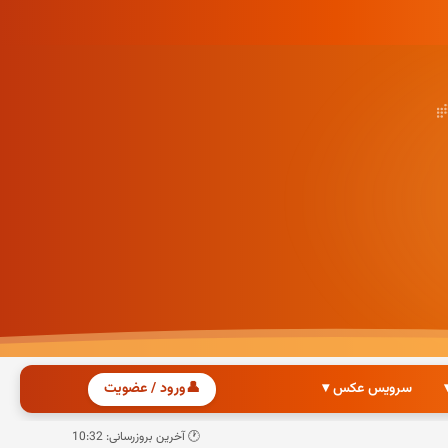
سرویس عکس ▾
👤
ورود / عضویت
🕐 آخرین بروزرسانی: 10:32