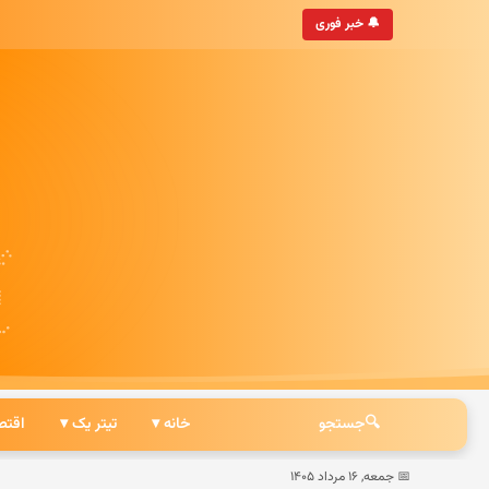
• به‌روزترین خبرگزاری ایرانی
🔔 خبر فوری
🔍
جستجو
خانه ▾
تیتر یک ▾
اقتص
📅 جمعه, ۱۶ مرداد ۱۴۰۵