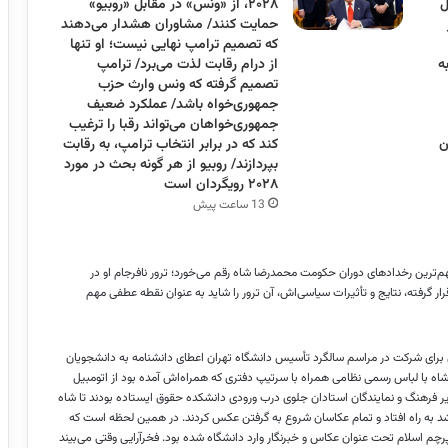
ل
۲۰۲۸، از «ونس» در مقابل «روبیو»
حمایت کنند/ مشاوران هشدار می‌دهند
که تصمیم ترامپ نهایی نیست؛ او تنها
ه
از درام رقابت لذت می‌برد/ ترامپ
تصمیم گرفته که ونس وارث حزب
جمهوری‌خواه باشد/ عملکرد ضعیف
جمهوری‌خواهان می‌تواند رقبا را ترغیب
ن
کند که در برابر انتخاب ترامپ، به رقابت
بپردازند/ روبیو از هر گونه بحث در مورد
۲۰۲۸ رویگردان است
13 ساعت پیش
من سال ۲۷ یکی از مهم‌ترین رخداد‌های دوران حکومت محمدرضا شاه رقم می‌خورد؛ ترور نافرجام او در
 گرفته، نتایج و تأثیرات سیاسی‌اش، آن ترور را شاید به عنوان نقطه عطفی مهم
 برای برای شرکت در مراسم سالگرد تأسیس دانشگاه تهران اعطای دانشنامه به دانشجویان
اه با لباس رسمی نظامی همراه با سرتیپ دفتری که همراه‌اش آمده بود از اتومبیل
زیر فرهنگ و نمایندگان استادان جلوی درب ورودی دانشکده حقوق ایستاده بودند تا شاه
د به راه افتاد و تمام عکاسان شروع به گرفتن عکس کردند. در همین لحظه است که
ه پرچم اسلام تحت عنوان عکاس و خبرنگار وارد دانشگاه شده بود. فخرآرایی وقتی می‌بیند