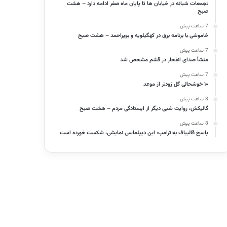
تجمعات شبانه در خیابان ها تا پایان ماه صفر ادامه دارد – هشت
صبح
7 ساعت پیش
خاموشی با برنامه برق در کهگیلویه و بویراحمد – هشت صبح
7 ساعت پیش
منشأ صدای انفجار در قشم مشخص شد
7 ساعت پیش
۱۰ خوشحالی گل زودتر از موعد
8 ساعت پیش
گالیکش، روایت شبی دیگر از ایستادگی مردم – هشت صبح
8 ساعت پیش
پاسخ قالیباف به ترامپ: این دیپلماسی نمایشی، شکست خورده است