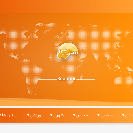
8sobh.ir
ادی ▾
سیاسی ▾
مجلس ▾
شهری ▾
ورزشی ▾
استان ها ▾