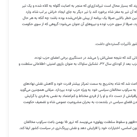
ارند که بسیار محال است تیراندازی‌ای که منجر به اصابت گلوله به کلاه شده و یک تیر
ن تیر به مغز شاه برخورد کند یا تیر دیگر به جای ایجاد خراش بر لب شاه، وارد
ین خطر بالایی صرفا یک برنامه از پیش طراحی‌شده بوده باشد؛ چه آنکه به هر حال
ود، صرفا از سوی حزب توده و نیرو‌های آن عنوان می‌شود؛ گروهی که از سوی حکومت
کشور تأثیرات گسترده‌ای داشت.
تی کند که نتیجه عملی‌اش را می‌شد در دستگیری برخی اعضای حزب توده،
محدودکردن فعالیت‌های این حزب و در نهایت اعلام غیرقانونی بودن این حزب بعد از کودتای سال ۳۲، تشکیل ساواک به عنوان بازوی امنیتی-اطلاعاتی سلطنت و
ه باعث شد که شاه به‌تدریج به سمت تمرکز بیشتر قدرت خود و کاهش نقش نهاد‌های
تا به سرکوب مخالفان سیاسی خود به ویژه حزب توده بپردازد. میلانی همچنین می‌گوید
فیانش از دست داد و او را از فردی مختاط و کم‌اعتماد به نفس به فردی با گرایش
سته‌شدن فضای سیاسی در بلندمدت به بحران مشروعیت عمومی شاه و تضعیف حکومت
حتی حسین فردوست از نزدیک‌ترین دوستان شاه هم در کتاب خود با نام «ظهور و سقوط سلطنت پهلوی» می‌نویسد که ترور ۱۵ بهمن باعث سرکوب مخالفان
انون اساسی، اختیارات خود را افزایش دهد و نقش پررنگ‌تری در سیاست کشور ایفا کند.