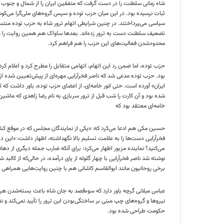
شاه زمانی سلطنت را در دست گرفت که متفقین ایران را از شمال و جنوب اش
ثبات نرسیده بود. در این میان حزب توده و سپس گروه‌های ملی‌گرا می‌کو
سیاسی می‌پرداختند. در چنین شرایطی اتهام ترور شاه به حزب توده منت
تضعیف سلطنت دست به ترور زده‌اند. بعد‌ها ساواک هم همین روایت را ت
محدودشدن فعالیت‌های این حزب را هم فراهم کرد.
حزب توده، اما ضمن رد این اتهام، اتهامی متقابل را مطرح کرد و اعلام کر
بود. حزب توده مدعی شد که ناصر فخرآرایی مهره‌ای از پیش‌تعیین شده ا
ایران» آورده است. حتی انور خامه‌ای، از اعضای حزب توده، باور داشت که 
شده بود و آن کارت را شب قبل از ترور سربازی به نام رضا زاهدی که ماشین
خامه‌ای معتقد بود که
حسین مکی هم ادعا می‌کرد که: «یکی از نمایندگان مجلس که در موقع ک
فخر‌آرایی دست‌ها را به علامت تسلیم بالا نگهداشته، اظهار داشت: «این دیگ
می‌کنید؟ نماینده مزبور اظهار می‌کرد: برای آنکه ضارب جمله دیگری از ده
برخی روحانیون مانند ابوالقاسم کاشانی هم با چنین روایت‌هایی همراهی م
عباس میلانی گرچه باور دارد که سوءقصد به جان شاه باعث بسته‌شدن هرچه 
نیرو‌ها و گروه‌های چپ مبنی بر ساختگی‌بودن این ترور را تأیید نمی‌کند و نفیا
حکومت طراحی شده بود.