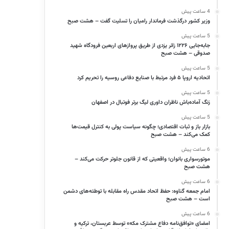
4 ساعت پیش
وزیر کشور درگذشت فرماندار رامیان را تسلیت گفت – هشت صبح
5 ساعت پیش
جابه‌جایی ۱۲۲۶ زائر یزدی از طریق پروازهای اربعین فرودگاه شهید
صدوقی – هشت صبح
5 ساعت پیش
اتحادیه اروپا ۵ فرد مرتبط با صنایع دفاعی روسیه را تحریم کرد
5 ساعت پیش
زنگ آماده‌باش ناظران داوری لیگ برتر فوتبال در اصفهان
5 ساعت پیش
بازار باز و ثبات اقتصادی؛ چگونه سیاست پولی به کنترل قیمت‌ها
کمک می‌کند – هشت صبح
6 ساعت پیش
موتورسواری بانوان؛ واقعیتی که از قانون جلوتر حرکت می‌کند –
هشت صبح
6 ساعت پیش
امام جمعه گناوه: حفظ اتحاد مقدس راه مقابله با توطئه‌های دشمن
است – هشت صبح
6 ساعت پیش
امضای «توافق‌نامه دفاع مشترک مکه» توسط عربستان، ترکیه و