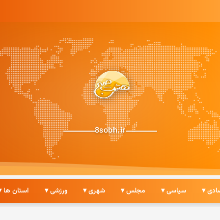
8sobh.ir
ادی ▾
سیاسی ▾
مجلس ▾
شهری ▾
ورزشی ▾
استان ها ▾