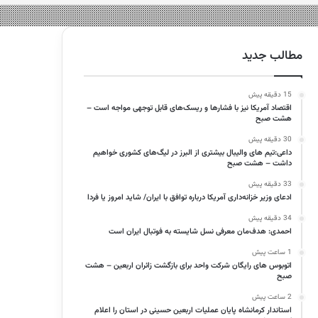
مطالب جدید
15 دقیقه پیش
اقتصاد آمریکا نیز با فشارها و ریسک‌های قابل توجهی مواجه است –
هشت صبح
30 دقیقه پیش
داعی:تیم های والیبال بیشتری از البرز در لیگ‌های کشوری خواهیم
داشت – هشت صبح
33 دقیقه پیش
ادعای وزیر خزانه‌داری آمریکا درباره توافق با ایران/ شاید امروز یا فردا
34 دقیقه پیش
احمدی: هدف‌مان معرفی نسل شایسته به فوتبال ایران است
1 ساعت پیش
اتوبوس های رایگان شرکت واحد برای بازگشت زائران اربعین – هشت
صبح
2 ساعت پیش
استاندار کرمانشاه پایان عملیات اربعین حسینی در استان را اعلام