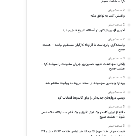
کرد – هشت صبح
2 ساعت پیش
واکنش آشنا به توافق مکه
2 ساعت پیش
آخرین آزمون تراکتور در آستانه شروع فصل جدید
2 ساعت پیش
واسطه‌گری پابرجاست تا قرارداد کارگران مستقیم نباشد – هشت
صبح
3 ساعت پیش
زاکانی: مجاهدت شهید حسین‌پور جریان مقاومت را سربلند کرد –
هشت صبح
3 ساعت پیش
ویدئو؛ پنجمین مجموعه از اسناد مربوط به یوفوها منتشر شد
3 ساعت پیش
ویسی دروازه‌بان جدیدش را برای گاندوها انتخاب کرد
3 ساعت پیش
دفاع از ایران گاه در یک تیتر دقیق و یک قلم مسئولانه خلاصه می
شود – هشت صبح
3 ساعت پیش
قیمت جهانی طلا امروز ۱۶ مرداد؛ هر اونس طلا به ۴۲۶۲ دلار و ۳۹