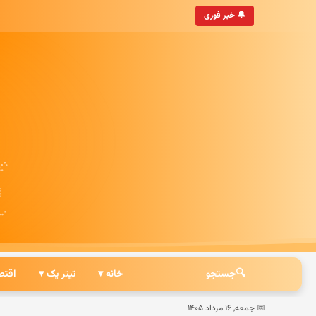
• به‌روزترین خبرگزاری ایرانی
🔔 خبر فوری
🔍
جستجو
خانه ▾
تیتر یک ▾
اقتص
📅 جمعه, ۱۶ مرداد ۱۴۰۵