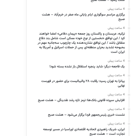
سنت رسید – هشت صبح
4 ساعت پیش
برگزاری مراسم سوگواری ایام پایانی ماه صفر در خرم‌آباد – هشت
صبح
4 ساعت پیش
ترکیه، عربستان و پاکستان روز جمعه «پیمان دفاعی» امضا خواهند
کرد / این توافق «نخستین از نوع خود» ممکن است شامل بند دفاع
متقابل باشد / این توافق نشان‌دهنده یک چارچوب سه‌جانبه مهم در
بحبوحه تشدید بحران منطقه‌ای پس از حملات اسرائیل و آمریکا به
ایران است
4 ساعت پیش
یک فاجعه دیگر؛ شاید پنجره استقلال باز نشده بسته شود!
4 ساعت پیش
پیاتزا به تهران رسید؛ رقابت ۲۸ والیبالیست برای حضور در فهرست
نهایی
4 ساعت پیش
افزایش سپرده قانونی بانک‌ها؛ ترمز تازه رشد نقدینگی – هشت صبح
4 ساعت پیش
نشست خبری رئیس‌جمهور فردا برگزار می‌شود – هشت صبح
4 ساعت پیش
ایران، شریک راهبردی اتحادیه اقتصادی اوراسیا در مسیر توسعه
تجارت است – هشت صبح