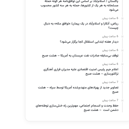
پاکستان / اسلام‌آباد: بر اساس این توافق‌نامه هر گونه حملهٔ
مسلحانه به هر یک از کشورها، حمله به هر سه کشور محسوب
می‌شود
6 ساعت پیش
ریاض، آنکارا و اسلام‌آباد در یک پیمان/ «توافق مکه» به دنبال
چیست؟
6 ساعت پیش
دیدار هفته ابتدایی استقلال کجا برگزار می‌شود؟
6 ساعت پیش
توقف بی‌سابقه صادرات نفت عربستان به آمریکا – هشت صبح
6 ساعت پیش
اعلام جرم پلیس امنیت اقتصادی علیه مدیران فراری آهنگری
تراکتورسازی – هشت صبح
7 ساعت پیش
تصاویر جدید از پهپادهای منهدم‌شده آمریکا توسط سپاه – هشت
صبح
7 ساعت پیش
حفظ وحدت و انسجام اجتماعی، مهم‌ترین راه خنثی‌سازی توطئه‌های
دشمن است – هشت صبح