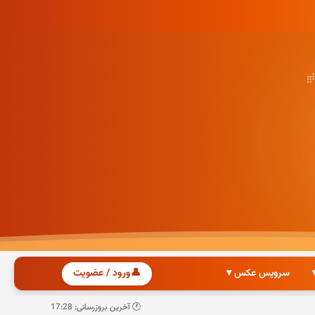
سرویس عکس ▾
👤
ورود / عضویت
🕐 آخرین بروزرسانی: 17:28