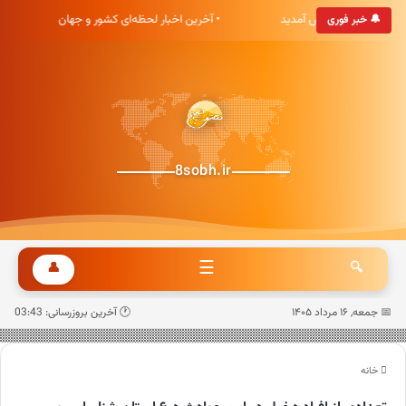
ه خبری هشت صبح خوش آمدید
• آخرین اخبار لحظه‌ای کشور و جهان
🔔 خبر فوری
8sobh.ir
☰
👤
🔍
📅 جمعه, ۱۶ مرداد ۱۴۰۵
🕐 آخرین بروزرسانی: 03:43
خانه