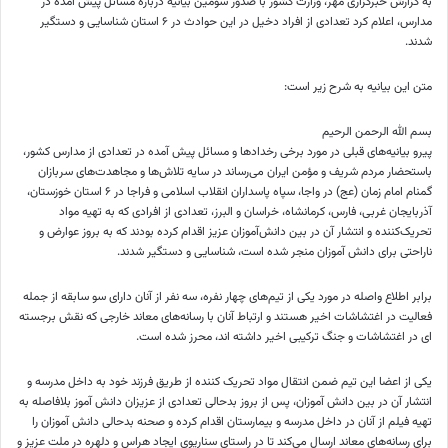
به گزارش خبرگزاری مهر، وزارت کشور با صدور سومین بیانیه درباره مسائل پیش آمده در
مدارس، اعلام کرد تعدادی از افراد دخیل در این حوادث در ۶ استان شناسایی و دستگیر
شدند.
متن این بیانیه به شرح زیر است:
بسم الله الرحمن الرحیم
پیرو بیانیه‌های قبلی در مورد برخی رخدادها و مسائل پیش آمده در تعدادی از مدارس کشور،
باستحضار مردم شریف و مؤمن ایران می‌رساند در سایه تلاش‌ها و مجاهدت‌های سربازان
گمنام امام زمان (عج) در واجا، سپاه پاسداران انقلاب اسلامی و فراجا در ۶ استان خوزستان،
آذربایجان غربی، فارس، کرمانشاه، خراسان و البرز، تعدادی از افرادی که به تهیه مواد
تحریک‌کننده و انتشار آن در بین دانش‌آموزان عزیز اقدام کرده بودند که به بروز عوارض و
ناراحتی برای دانش آموزان منجر شده است، شناسایی و دستگیر شدند.
برابر اطلاع واصله در مورد یکی از تیم‌های چهار نفره، سه نفر از آنان دارای سو سابقه از جمله
فعالیت در اغتشاشات اخیر هستند و ارتباط آنان با رسانه‌های معاند خارجی که نقش برجسته
ای در اغتشاشات و جنگ ترکیبی اخیر داشته اند، محرز شده است.
یکی از اعضا این تیم ضمن انتقال مواد تحریک کننده از طریق فرزند خود به داخل مدرسه و
انتشار آن در بین دانش آموزان، پس از بروز بدحالی تعدادی از عزیزان دانش آموز بلافاصله به
تهیه فیلم از آنان در داخل مدرسه و بیمارستان اقدام کرده و صحنه بدحالی دانش آموزان را
برای رسانه‌های معاند ارسال می‌کند تا در راستای سناریوی ایجاد هراس و دلهره در ملت عزیز و