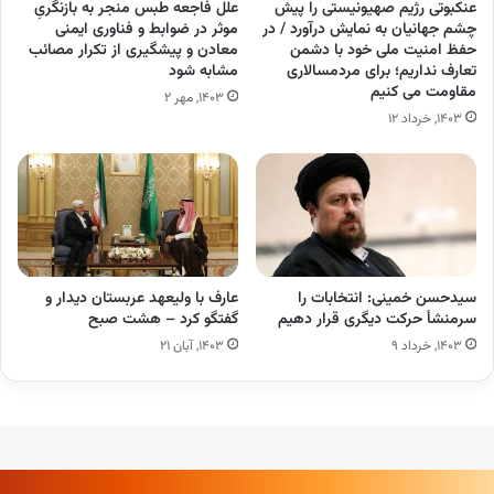
عنکبوتی رژیم صهیونیستی را پیش
علل فاجعه طبس منجر به بازنگریِ
چشم جهانیان به نمایش درآورد / در
موثر در ضوابط و فناوری ایمنی
حفظ امنیت ملی خود با دشمن
معادن و پیشگیری از تکرار مصائب
تعارف نداریم؛ برای مردمسالاری
مشابه شود
مقاومت می کنیم
۱۴۰۳, مهر ۲
۱۴۰۳, خرداد ۱۲
سیدحسن خمینی: انتخابات را
عارف با ولیعهد عربستان دیدار و
سرمنشأ حرکت‌ دیگری قرار دهیم
گفتگو کرد – هشت صبح
۱۴۰۳, خرداد ۹
۱۴۰۳, آبان ۲۱