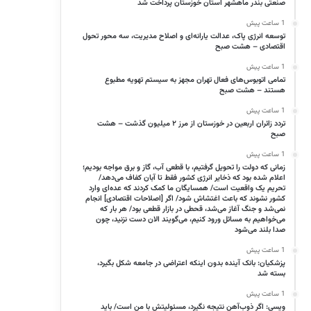
صنعتی بندر ماهشهر استان خوزستان پرداخت شد
1 ساعت پیش
توسعه انرژی پاک، عدالت یارانه‌ای و اصلاح مدیریت، سه محور تحول
اقتصادی – هشت صبح
1 ساعت پیش
تمامی اتوبوس‌های فعال تهران مجهز به سیستم تهویه مطبوع
هستند – هشت صبح
1 ساعت پیش
تردد زائران اربعین در خوزستان از مرز ۲ میلیون گذشت – هشت
صبح
1 ساعت پیش
زمانی که دولت را تحویل گرفتیم، با قطعی آب، گاز و برق مواجه بودیم؛
اعلام شده بود که ذخایر انرژی کشور فقط تا آبان کفاف می‌دهد/
تحریم یک واقعیت است/ همسایگان ما کمک کردند که عده‌ای وارد
کشور نشوند که باعث اغتشاش شود/ اگر [اصلاحات اقتصادی] انجام
نمی‌شد و جنگ آغاز می‌شد، قحطی در بازار قطعی بود/ هر بار که
می‌خواهیم به مسائل ورود کنیم، می‌گویند الان دست نزنید، چون
صدا بلند می‌شود
1 ساعت پیش
پزشکیان: بانک آینده بدون اینکه اعتراضی در جامعه شکل بگیرد،
بسته شد
1 ساعت پیش
ویسی: اگر ذوب‌آهن نتیجه نگیرد، مسئولیتش با من است/ باید