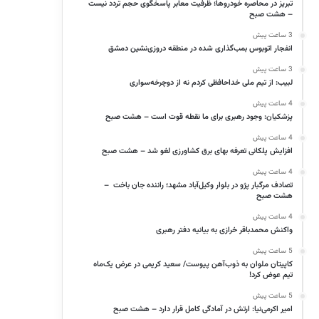
تبریز در محاصره خودروها؛ ظرفیت معابر پاسخگوی حجم تردد نیست
– هشت صبح
3 ساعت پیش
انفجار اتوبوس بمب‌گذاری شده در منطقه دروزی‌نشین دمشق
3 ساعت پیش
لبیب: از تیم ملی خداحافظی کردم نه از دوچرخه‌سواری
4 ساعت پیش
پزشکیان: وجود رهبری برای ما نقطه قوت است – هشت صبح
4 ساعت پیش
افزایش پلکانی تعرفه بهای برق کشاورزی لغو شد – هشت صبح
4 ساعت پیش
تصادف مرگبار پژو در بلوار وکیل‌آباد مشهد؛ راننده جان باخت –
هشت صبح
4 ساعت پیش
واکنش محمدباقر خرازی به بیانیه دفتر رهبری
5 ساعت پیش
کاپیتان ملوان به ذوب‌آهن پیوست/ سعید کریمی در عرض یک‌ماه
تیم عوض کرد!
5 ساعت پیش
امیر اکرمی‌نیا: ارتش در آمادگی کامل قرار دارد – هشت صبح