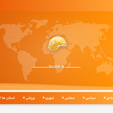
8sobh.ir
ادی ▾
سیاسی ▾
مجلس ▾
شهری ▾
ورزشی ▾
استان ها ▾