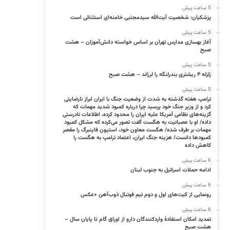
5 ساعت پیش
پزشکیان: شخصیت آیت‌الله سیدمجتبی خامنه‌ای استثنائی است
5 ساعت پیش
آغاز بهسازی مدارس تهران بر اساس خواسته دانش‌آموزان – هشت
صبح
5 ساعت پیش
زلزله ۴ ریشتری بندرلنگه را لرزاند – هشت صبح
5 ساعت پیش
ترامپ هفته گذشته به شدت از وضعیت جنگ با ایران ابراز نارضایتی
کرد و از وزیر جنگ خود پرسید چرا درباره کمبود شدید مهمات که
گزینه‌های نظامی آمریکا علیه ایران را محدود کرده، اطلاعات نادرستی
داده/ او با عصبانیت به هگست گفت تصور می‌کرده که مشکل کمبود
مهمات بر طرف شده/ هگست معاون خود، استیون فاینبرگ را مقصر
کمبود‌ها دانست/ هزینه جنگ ایران، اعتماد ترامپ به هگست را
کاهش داده
6 ساعت پیش
ادامه حملات اسرائیل به جنوب لبنان
6 ساعت پیش
رونمایی از کیت‌های اول و دوم تیم فوتبال ذوب‌آهن +عکس
6 ساعت پیش
تمدید امکان استفادۀ واردکنندگان دارو از اوراق گام تا پایان سال –
هشت صبح