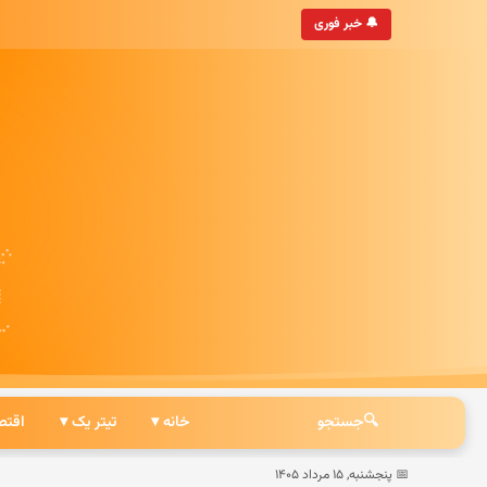
• به‌روزترین خبرگزاری ایرانی
🔔 خبر فوری
🔍
جستجو
خانه ▾
تیتر یک ▾
اقتص
📅 پنجشنبه, ۱۵ مرداد ۱۴۰۵