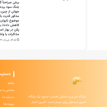
برخی صراحتاً گف
جنگ سود برده/
جهانی از چین، 
مذکور قدرت باز
موضوع تایوان ر
کاهش داده/ ب
پکن در بهار ام
مذاکرات با وا
۱۴۰۵, خرداد ۳۱
دسترس
خانه
تماس با ما
پایگاه خبری و تحلیلی هشت صبح، یک پایگاه
درباره ما
خبری مستقل برای مردم است. آخرین اخبار
پیوندها