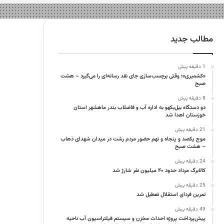
مطالب جدید
1 دقیقه پیش
«کشمیری»؛ وقتی برچسب‌سازی جای نقد رسانه‌ای را می‌گیرد – هشت
صبح
8 دقیقه پیش
دو دستگاه بیل‌بکهو به اداره آب و فاضلاب بندر ماهشهر استان
خوزستان اهدا شد
21 دقیقه پیش
موج یکصد و پنجاه و نهم حضور مردم رشت در میدان شهدای ذهاب
– هشت صبح
24 دقیقه پیش
کالابرگ مرداد حدود ۴۰‌ میلیون نفر شارژ شد
25 دقیقه پیش
تمرین فردای استقلال تعطیل شد
49 دقیقه پیش
پیش‌پرداخت پروژه احداث مخزن و سیستم فیلتراسیون آب ناحیه