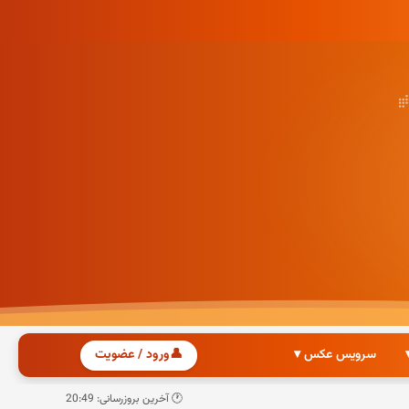
سرویس عکس ▾
👤
ورود / عضویت
🕐 آخرین بروزرسانی: 20:49