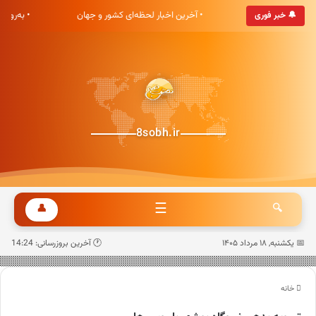
شت صبح خوش آمدید
• آخرین اخبار لحظه‌ای کشور و جهان
• به‌روز
🔔 خبر فوری
8sobh.ir
☰
👤
🔍
📅 یکشنبه, ۱۸ مرداد ۱۴۰۵
🕐 آخرین بروزرسانی: 14:24
خانه