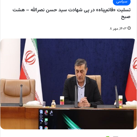
سیاسی
تسلیت «قائم‌پناه» در پی شهادت سید حسن نصرالله – هشت
صبح
۱۴۰۳, مهر ۸