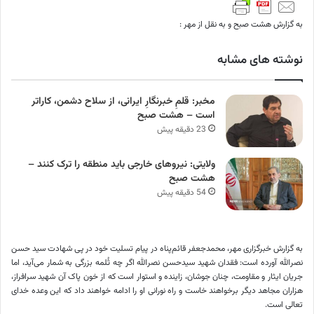
به گزارش هشت صبح و به نقل از مهر :
نوشته های مشابه
مخبر: قلمِ خبرنگارِ ایرانی، از سلاح دشمن، کاراتر
است – هشت صبح
23 دقیقه پیش
ولایتی: نیروهای خارجی باید منطقه را ترک کنند –
هشت صبح
54 دقیقه پیش
به گزارش خبرگزاری مهر، محمدجعفر قائم‌پناه در پیام تسلیت خود در پی شهادت سید حسن
نصرالله آورده است: فقدان شهید سیدحسن نصرالله اگر چه ثُلمه بزرگی به شمار می‌آید، اما
جریان ایثار و مقاومت، چنان جوشان، زاینده و استوار است که از خون پاک آن شهید سرافراز،
هزاران مجاهد دیگر برخواهند خاست و راه نورانی او را ادامه خواهند داد که این وعده خدای
تعالی است.