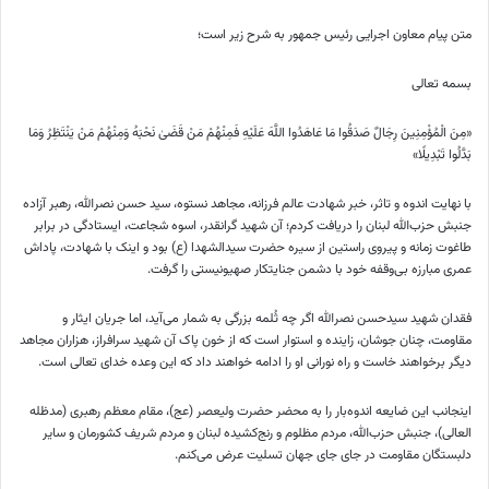
متن پیام معاون اجرایی رئیس جمهور به شرح زیر است؛
بسمه تعالی
«مِنَ الْمُؤْمِنِینَ رِجَالٌ صَدَقُوا مَا عَاهَدُوا اللَّهَ عَلَیْهِ فَمِنْهُمْ مَنْ قَضَیٰ نَحْبَهُ وَمِنْهُمْ مَنْ یَنْتَظِرُ وَمَا
بَدَّلُوا تَبْدِیلًا»
با نهایت اندوه و تاثر، خبر شهادت عالم فرزانه، مجاهد نستوه، سید حسن نصرالله، رهبر آزاده
جنبش حزب‌الله لبنان را دریافت کردم؛ آن شهید گرانقدر، اسوه شجاعت، ایستادگی در برابر
طاغوت زمانه و پیروی راستین از سیره حضرت سیدالشهدا (ع) بود و اینک با شهادت، پاداش
عمری مبارزه بی‌وقفه خود با دشمن جنایتکار صهیونیستی را گرفت.
فقدان شهید سیدحسن نصرالله اگر چه ثُلمه بزرگی به شمار می‌آید، اما جریان ایثار و
مقاومت، چنان جوشان، زاینده و استوار است که از خون پاک آن شهید سرافراز، هزاران مجاهد
دیگر برخواهند خاست و راه نورانی او را ادامه خواهند داد که این وعده خدای تعالی است.
اینجانب این ضایعه اندوه‌بار را به محضر حضرت ولیعصر (عج)، مقام معظم رهبری (مدظله
العالی)، جنبش حزب‌الله، مردم مظلوم و رنج‌کشیده لبنان و مردم شریف کشورمان و سایر
دلبستگان مقاومت در جای جای جهان تسلیت عرض می‌کنم.