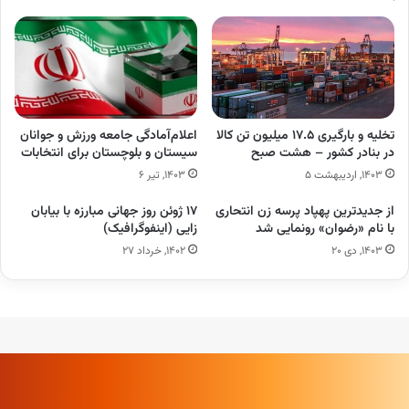
تخلیه‌ و بارگیری ۱۷.۵ میلیون تن کالا
اعلام‌آمادگی جامعه ورزش و جوانان
در بنادر کشور – هشت صبح
سیستان و بلوچستان برای انتخابات
۱۴۰۳, اردیبهشت ۵
۱۴۰۳, تیر ۶
از جدیدترین پهپاد پرسه زن انتحاری
۱۷ ژوئن روز جهانی مبارزه با بیابان
با نام «رضوان» رونمایی شد
زایی (اینفوگرافیک)
۱۴۰۳, دی ۲۰
۱۴۰۲, خرداد ۲۷