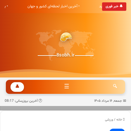
ی هشت صبح خوش آمدید
• آخرین اخبار لحظه‌ای کشور و جهان
• به‌
🔔 خبر فوری
8sobh.ir
☰
👤
🔍
📅 جمعه, ۱۶ مرداد ۱۴۰۵
🕐 آخرین بروزرسانی: 08:17
خانه
/
ورزشی