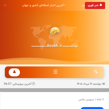
ی هشت صبح خوش آمدید
• آخرین اخبار لحظه‌ای کشور و جهان
• به
🔔 خبر فوری
8sobh.ir
☰
👤
🔍
📅 دوشنبه, ۱۹ مرداد ۱۴۰۵
🕐 آخرین بروزرسانی: 06:57
خانه
/
سرویس عکس