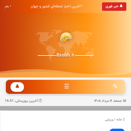
هشت صبح خوش آمدید
• آخرین اخبار لحظه‌ای کشور و جهان
• به‌رو
🔔 خبر فوری
8sobh.ir
☰
👤
🔍
📅 جمعه, ۱۶ مرداد ۱۴۰۵
🕐 آخرین بروزرسانی: 16:51
خانه
/
ورزشی