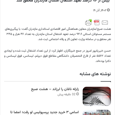
بیش از ۹۴ درصد تعهد اشتغال امسال مازندران محقق شد
۱۴۰۲, آذر ۱۹
هشت صبح/مازندران
معاون هماهنگی امور اقتصادی استانداری مازندران گفت: با پیگیری‌های
مستمر مسئولان استانی ۹۴.۶ درصد تعهد اشتغال استان مازندران به تعداد ۴۶ هزار و ۳۴۵
نفر محقق و در سامانه وزارت تعاون کار و رفاه اجتماعی ثبت شد.
حسن خیریانپور امروز در جمع خبرنگاران، اظهار کرد: از این تعداد اشتغال ثبت شده و ایجادی
تعداد ۵۵۶۲ نفر از فارغ التحصیلان دانشگاهی مقاطع فوق دیپلم، لیسانس، فوق لیسانس و
دکترا بوده‌اند.
نوشته های مشابه
زلزله ناغان را لرزاند – هشت صبح
32 دقیقه پیش
اسامی ۳ خرید جدید پرسپولیس لو رفت؛ امضا تا