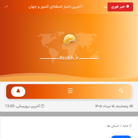
ری هشت صبح خوش آمدید
• آخرین اخبار لحظه‌ای کشور و جهان
• به
🔔 خبر فوری
8sobh.ir
☰
👤
🔍
📅 پنجشنبه, ۱۵ مرداد ۱۴۰۵
🕐 آخرین بروزرسانی: 13:00
خانه
/
استان ها