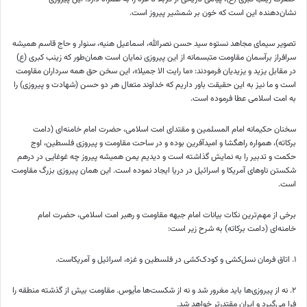
نشان‌دهنده این است که خون بر شمشیر پیروز است.
تصویر سیمای مجاهد نستوه سید حسن نصرالله، اسماعیل
هنیه
،
سنوار
و حاج قاسم همیشه
سرافراز
برآسمان
مقاومت
متبسمانه
از این پیروزی نمایان است همان‌طور که زینب کبری (
ع)
در مقابل یزید و یزیدیان فرمودند: «ما رایت
الا
جمیلا
»، این سخن حق همه سرداران مقاومت
است و ما نیز به این حقیقت باور داریم که خداوند متعال هر دو حسن (شهادت و پیروزی) را
به امت اسلامی عطا فرموده است.
سخنان حکیمانه امام المسلمین و مقتدای امت اسلامی، حضرت امام خامنه‌ای (دامت
برکاته
)، همواره راهگشا و امیدآفرین بوده و در ساحت مقاومت و پیروزی فلسطین، اوج
حکمت و تدبیر را به نمایش گذاشته است و دیدیم یمن همیشه پیروز چه غوغایی در درهم
شکستن ناوهای آمریکا و اسرائیل در دریا ایجاد نموده است. این همان پیروزی بزرگ مقاومت
است.
برخی از مهم‌ترین نکات بیانات امام جبهه مقاومت و رهبر امت اسلامی، حضرت امام
خامنه‌ای (دامت
برکاته
) به شرح زیر است:
۱. اتاق فرمان نسل‌کشی و کودک‌کشی در فلسطین و غزه، اسرائیل و آمریکاست.
۲. نه از پیروزی‌ها باید مغرور شد و نه از شکست‌ها مأیوس. مقاومت بیش از گذشته منطقه را
فرا می‌گیرد و ایران مقتدرتر خواهد شد.