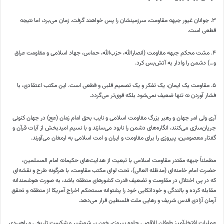
۳. جوانان غیور جبهه مقاومت، سرزمینشان را پس خواهند گرفت. زمان می‌برد، اما نتیجه
قطعی است.
۴. مشت محکم جبهه مقاومت (انصارالله، حزب‌الله، حماس، جهاد اسلامی و مقاومت عراق
و…) دشمن را وادار به آتش‌بس کرد.
۵. مقاومت یک ایمان، یک تفکر و یک تصمیم قلبی و قطعی است. این مکتب اعتقادی، با
فشار آوردن نه تنها ضعیف نمی‌شود بلکه قوی‌تر می‌گردد.
آری ولی امر جهان و رهبر بزرگ مقاومت اسلامی و نایب بحق امام زمان (
عج
) در جهان کنونی
جریان‌سازی می‌کنند، انگاره‌های دشمن را نابود می‌سازند و با نسیم امیدبخش از آیات قرآن و
گفتار معصومین، پیروزی را برای مقاومت و ایران و امت اسلامی به ارمغان می‌آورند.
مطمئناً جبهه مقتدر مقاومت اسلامی با تبعیت از هدایت‌های حکیمانه امام المسلمین،
حضرت امام خامنه‌ای (مدظله
العالی
)، تحت لوای مکتب مقاومت، با هرگونه طرح و نقشه‌ای
که در پی اختلال در مقاومت و تضعیف قدرت کشورهای منطقه باشد، به صورت هوشمندانه
مقابله کرده و بالندگی و خوداتکایی خود را پشتوانه مستحکم اخراج آمریکا از منطقه و تحقق
آرمان آزادی قدس شریف و رهایی ملت فلسطین قرار می‌دهد.
عملیات افتخارآمیز طوفان الاقصی جلوه پیروزی خون بر شمشیر و شکست تاریخی و راهبردی