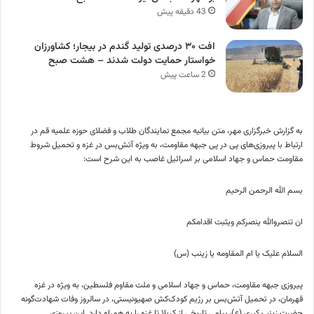
43 دقیقه پیش
افت ۳۰ درصدی تولید گندم در بیجار؛ کشاورزان
خواستار حمایت دولت شدند – هشت صبح
2 ساعت پیش
به گزارش خبرگزاری مهر، متن بیانیه مجمع نمایندگان طلاب و فضلای حوزه علمیه قم در
ارتباط با پیروزی‌های پی در پی جبهه مقاومت، به ویژه آتش‌بس در غزه و تحمیل شروط
مقاومت حماس و جهاد اسلامی بر اسرائیل غاصب به این شرح است:
بسم
الله الرحمن الرحیم
ان
تنصروالله
ینصرکم
ویثبت
اقدامکم
السلام
علیک
یا
ام
المقاومه
یا زینب (
س)
پیروزی جبهه مقاومت، حماس و جهاد اسلامی و ملت مقاوم فلسطین، به ویژه در غزه
قهرمان، در تحمیل آتش‌بس بر رژیم کودک‌کش صهیونیستی، در سالروز وفات شهادت‌گونه
حضرت زینب کبری (
ع)
، پیامی تاریخی از کربلا تا غزه را به همراه دارد. این پیروزی