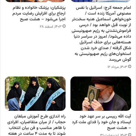
امام جمعه کرج: اسرائیل با نفس
پزشکیان: پزشک خانواده و نظام
مصنوعی آمریکا زنده است /
ارجاع برای افزایش رضایت مردم
خون‌خواهی اسماعیل هنیه سخت‌تر
اجرا می‌شود – هشت صبح
از نوبت قبل خواهد بود / درسی
۱۴۰۳, اسفند ۲۸
فراموش‌نشدنی به رژیم صهیونیستی
داده می‌شود/ امروز در سراسر دنیا
هسته‌هایی برای حذف اسرائیل
شکل گرفته / صدای خرد شدن
استخوان‌های رژیم صهیونیستی به
گوش می‌رسد
۱۴۰۳, مرداد ۱۲
آیت الله رییسی بر سر عهد خود
راه اندازی طرح آموزش مبلغان
ایستاد و جان خود را فدای ملت کرد
حجاب / از میان متقاضیان، افرادی
– هشت صبح
با ظاهر مناسب و فن بیان انتخاب
شوند تا به مدت ۴ ساعت در هفته
۱۴۰۳, اردیبهشت ۳۱