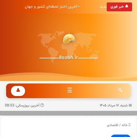
بری هشت صبح خوش آمدید
• آخرین اخبار لحظه‌ای کشور و جهان
• 
🔔 خبر فوری
8sobh.ir
☰
👤
🔍
📅 شنبه, ۱۷ مرداد ۱۴۰۵
🕐 آخرین بروزرسانی: 08:53
خانه
/
اقتصادی