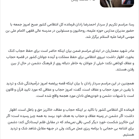
رسا: مراسم تکریم از سردار احمدرضا رادان فرمانده کل انتظامی کشور صبح امروز جمعه با
حضور مدیران مدارس حوزه علیمه، روحانیون و مسئولین در مدرسه عالی فقهی الامام علی بن
موسی الرضا علیه السلام برگزار شد.
مادر شهید معماریان در ابتدای مراسم ضمن بیان اینکه حاضر است برای حفظ حجاب کتک
بخورد، اظهار داشت: نیروی انتظامی برای حفظ مملکت و آینده جوانان کشور در قضیه حجاب
و عفاف کوتاهی نکند؛ خیلی از جوانان به خاطر دنباله روی از فرهنگ دشمن در حال از بین
رفتن هستند.
همچنین در این مراسم سردار رادان با بیان اینکه قصه پرغصه امروز درآمیختگی شک و تردید
با یقین در مورد حجاب و عفاف است، گفت: امروز حجاب و عفافی که مورد تایید قرآن و قانون
است با شبهات دشمن و خودی‌های نادان مورد هجمه واقع شده است.
فرمانده کل انتظامی کشور با تاکید بر اینکه حجاب و عفاف، خاکریز حق و باطل است، اظهار
داشت: اگر دشمن در زمینه عفاف و حجاب به هدف خود برسد به همه چیز رسیده است؛ اگر
این خاکریز شکست خورد دیگر کسی باقی نمی‌ماند که در مقابل ظلم ایستادگی کند؛ دشمن
برای اشاعه بی حجابی با برنامه ریزی عمل می‌کند، ولی در جبهه مقابل شاهد شک و تردید
هستیم.