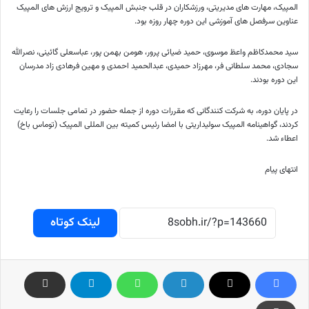
المپیک، مهارت های مدیریتی، ورزشکاران در قلب جنبش المپیک و ترویج ارزش های المپیک
عناوین سرفصل های آموزشی این دوره چهار روزه بود.
سید محمدکاظم واعظ موسوی، حمید ضیائی پرور، هومن بهمن پور، عباسعلی گائینی، نصرالله
سجادی، محمد سلطانی فر، مهرزاد حمیدی، عبدالحمید احمدی و مهین فرهادی زاد مدرسان
این دوره بودند.
در پایان دوره، به شرکت کنندگانی که مقررات دوره از جمله حضور در تمامی جلسات را رعایت
کردند، گواهینامه المپیک سولیداریتی با امضا رئیس کمیته بین المللی المپیک (توماس باخ)
اعطاء شد.
انتهای پیام
لینک کوتاه