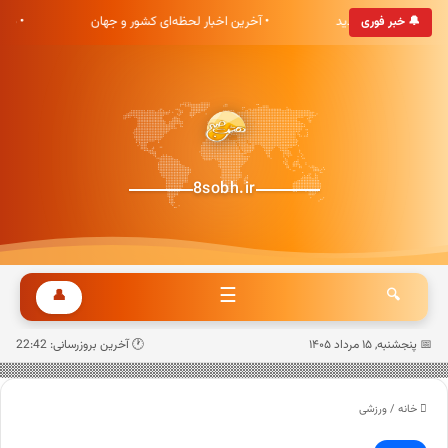
ی هشت صبح خوش آمدید
• آخرین اخبار لحظه‌ای کشور و جهان
• به
🔔 خبر فوری
8sobh.ir
☰
👤
🔍
📅 پنجشنبه, ۱۵ مرداد ۱۴۰۵
🕐 آخرین بروزرسانی: 22:42
خانه
/
ورزشی