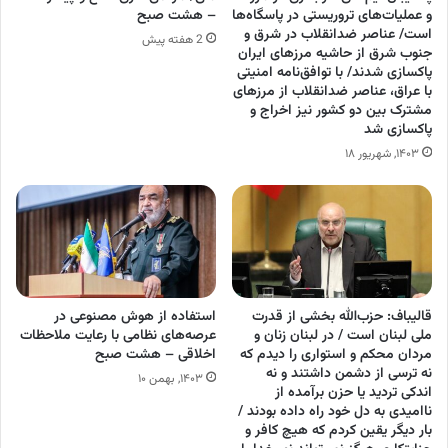
و عملیات‌های تروریستی در پاسگاه‌ها
– هشت صبح
است/ عناصر ضدانقلاب در شرق و
2 هفته پیش
جنوب شرق از حاشیه مرزهای ایران
پاکسازی شدند/ با توافق‌نامه امنیتی
با عراق، عناصر ضدانقلاب از مرزهای
مشترک بین دو کشور نیز اخراج و
پاکسازی شد
۱۴۰۳, شهریور ۱۸
قالیباف: حزب‌الله بخشی از قدرت
استفاده از هوش مصنوعی در
ملی لبنان است / در لبنان زنان و
عرصه‌های نظامی با رعایت ملاحظات
مردان محکم و استواری را دیدم که
اخلاقی – هشت صبح
نه ترسی از دشمن داشتند و نه
۱۴۰۳, بهمن ۱۰
اندکی تردید یا حزن برآمده از
ناامیدی به دل خود راه داده بودند /
بار دیگر یقین کردم که هیچ کافر و