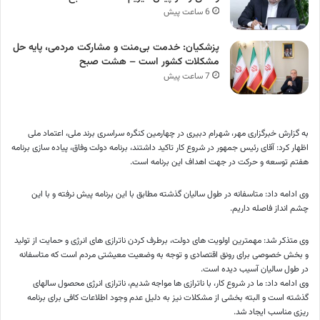
6 ساعت پیش
پزشکیان: خدمت بی‌منت و مشارکت مردمی، پایه حل
مشکلات کشور است – هشت صبح
7 ساعت پیش
به گزارش خبرگزاری مهر، شهرام دبیری در چهارمین کنگره سراسری برند ملی، اعتماد ملی
اظهار کرد: آقای رئیس جمهور در شروع کار تاکید داشتند، برنامه دولت وفاق، پیاده سازی برنامه
هفتم توسعه و حرکت در جهت اهداف این برنامه است.
وی ادامه داد: متاسفانه در طول سالیان گذشته مطابق با این برنامه پیش نرفته و با این
چشم انداز فاصله داریم.
وی متذکر شد: مهمترین اولویت های دولت، برطرف کردن ناترازی های انرژی و حمایت از تولید
و بخش خصوصی برای رونق اقتصادی و توجه به وضعیت معیشتی مردم است که متاسفانه
در طول سالیان آسیب دیده است.
وی ادامه داد: ما در شروع کار، با ناترازی ها مواجه شدیم، ناترازی انرژی محصول سالهای
گذشته است و البته بخشی از مشکلات نیز به دلیل عدم وجود اطلاعات کافی برای برنامه
ریزی مناسب ایجاد شد.