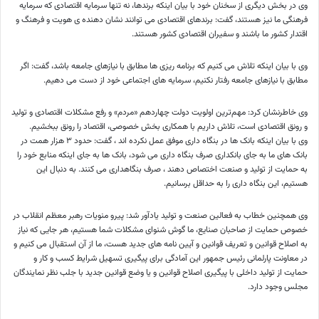
وی در بخش دیگری از سخنان خود با بیان اینکه برندها، نه تنها سرمایه اقتصادی که سرمایه
فرهنگی ما نیز هستند، گفت: برندهای اقتصادی می توانند نشان دهنده ی هویت و فرهنگ و
اقتدار کشور ما باشند و سفیران اقتصادی کشور هستند.
وی با بیان اینکه تلاش می کنیم که برنامه ریزی ها مطابق با نیازهای جامعه باشد، گفت: اگر
مطابق با نیازهای جامعه رفتار نکنیم، سرمایه های اجتماعی خود از دست می دهیم.
وی خاطرنشان کرد: مهم‌ترین اولویت دولت چهاردهم «مردم» و رفع مشکلات اقتصادی و تولید
و رونق اقتصادی است، تلاش داریم با همکاری بخش خصوصی، اقتصاد را رونق ببخشیم.
وی با بیان اینکه بانک ها در بنگاه داری موفق عمل نکرده اند ، گفت: حدود ۳ هزار همت در
بانک های ما به جای بانکداری صرف بنگاه داری می شود، بانک ها به جای اینکه منابع خود را
به حمایت از تولید و صنعت اختصاص دهند ، صرف بنگاهداری می کنند. به دنبال این
هستیم، این بنگاه داری را به حداقل برسانیم.
وی همچنین خطاب به فعالین صنعت و تولید یادآور شد: پیرو منویات رهبر معظم انقلاب در
خصوص حمایت از صاحبان صنایع، ما گوش شنوای مشکلات شما هستیم، هر جایی که نیاز
به اصلاح قوانین و تعریف قوانین و آیین نامه های جدید هست، ما از آن استقبال می کنیم و
در معاونت پارلمانی رئیس جمهور این آمادگی برای پیگیری تسهیل شرایط کسب و کار و
حمایت از تولید داخلی با پیگیری اصلاح قوانین و یا وضع قوانین جدید با جلب نظر نمایندگان
مجلس وجود دارد.