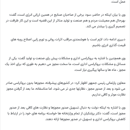
عمل است.
وی با بیان اینکه در حاضر، سود برخی از صاحبان صنایع در همین ارزانی انرژی است، گفت:
بهرحال هم معیشت مردم و هم صنعت و تولید متاثر از این قضیه است و این کار ظرافت در
تصمیم گیری را بیشتر می کند.
دبیری ادامه داد: لازم است با هوشمندی مراقب اثرات روانی و تورم زاییِ اصلاح رویه های
قیمت گذاری انرژی باشیم.
وی همچنین با اشاره به بروکراسی اداری و مشکلات پیش پای صنعت و تولید گفت: یکی از
مسائل و مشکلات بروکراسی اداری است، ما سخت مجوز می دهیم به طوری که برای اخذ یک
مجوز ، ماه ها و سالها پیگیری نیاز است.
معاون پارلمانی رئیس جمهور اظهار کرد: در کشورهای پیشرفته، مجوزها بدون بروکراسی صادر
می شود و بعد از صدور مجوز ، نظارتها جدی تر می شود، اما متاسفانه، ما بعد از گرفتن مجوز
نظارت موثر و کافی نداریم.
وی با اشاره به اینکه دولت به دنبال تسهیل صدور مجوزها و نظارت های کافی بعد از صدور
مجوز است، گفت: دکتر پزشکیان از تمام وزارتخانه ها خواسته برنامه های خود را در ارتباط با
کاهش بروکراسی اداری و تسهیل در صدور مجوزها ارائه دهند.