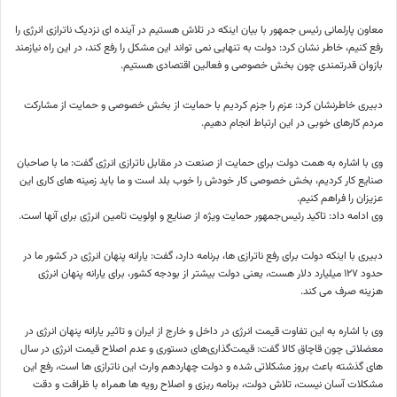
معاون پارلمانی رئیس جمهور با بیان اینکه در تلاش هستیم در آینده ای نزدیک ناترازی انرژی را
رفع کنیم، خاطر نشان کرد: دولت به تنهایی نمی تواند این مشکل را رفع کند، در این راه نیازمند
بازوان قدرتمندی چون بخش خصوصی و فعالین اقتصادی هستیم.
دبیری خاطرنشان کرد: عزم را جزم کردیم با حمایت از بخش خصوصی و حمایت از مشارکت
مردم کارهای خوبی در این ارتباط انجام دهیم.
وی با اشاره به همت دولت برای حمایت از صنعت در مقابل ناترازی انرژی گفت: ما با صاحبان
صنایع کار کردیم، بخش خصوصی کار خودش را خوب بلد است و ما باید زمینه های کاری این
عزیزان را فراهم کنیم.
وی ادامه داد: تاکید رئیس‌جمهور حمایت ویژه از صنایع و اولویت تامین انرژی برای آنها است.
دبیری با اینکه دولت برای رفع ناترازی ها، برنامه دارد، گفت: یارانه پنهان انرژی در کشور ما در
حدود ۱۲۷ میلیارد دلار هست، یعنی دولت بیشتر از بودجه کشور، برای یارانه پنهان انرژی
هزینه صرف می کند.
وی با اشاره به این تفاوت قیمت انرژی در داخل و خارج از ایران و تاثیر یارانه پنهان انرژی در
معضلاتی چون قاچاق کالا گفت: قیمت‌گذاری‌های دستوری و عدم اصلاح قیمت انرژی در سال
های گذشته باعث بروز مشکلاتی شده و دولت چهاردهم وارث این ناترازی ها است، رفع این
مشکلات آسان نیست، تلاش دولت، برنامه ریزی و اصلاح رویه ها همراه با ظرافت و دقت