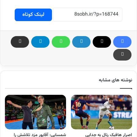
لینک کوتاه
نوشته های مشابه
اصرار هافبک رئال به جدایی
شمسایی: آقاپور مزد تلاشش را