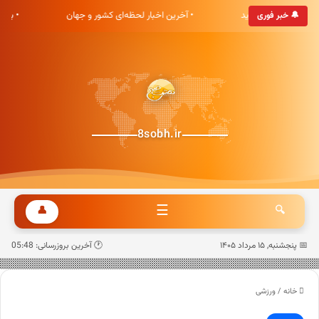
ی هشت صبح خوش آمدید
• آخرین اخبار لحظه‌ای کشور و جهان
• به
🔔 خبر فوری
8sobh.ir
☰
👤
🔍
📅 پنجشنبه, ۱۵ مرداد ۱۴۰۵
🕐 آخرین بروزرسانی: 05:48
خانه
/
ورزشی