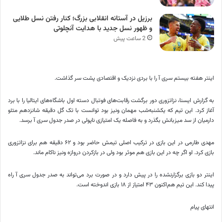
برزیل در آستانه انقلابی بزرگ؛ کنار رفتن نسل طلایی
و ظهور نسل جدید با هدایت آنچلوتی
2 ساعت پیش
اینتر هفته بیستم سری آ را با بردی نزدیک و اقتصادی پشت سر گذاشت.
به گزارش ایسنا، نزاتزوری دور برگشت رقابت‌های فوتبال دسته اول باشگاه‌های ایتالیا را با برد
آغاز کرد. این تیم که یکشنبه‌شب مهمان ونیز بود توانست با تک گل دقیقه شانزدهم متئو
دارمیان از سد میزبانش بگذرد و به فاصله یک امتیازی ناپولی در صدر جدول سری آ برسد.
مهدی طارمی در این بازی در ترکیب اصلی تیمش حاضر بود و ۶۲ دقیقه هم برای نزاتزوری
بازی کرد. او اگر چه در این بازی هم موثر بود ولی در بازکردن دروازه ونیز ناکام ماند.
اینتر دو بازی برگزارنشده را در پیش دارد و در صورت برد می‌تواند به صدر جدول سری آ راه
پیدا کند. این تیم هم‌اکنون ۴۳ امتیاز از ۱۸ بازی اندوخته است.
انتهای پیام