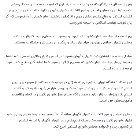
پس از سخنان نمایندگان که حدود یک ساعت به طول انجامید، محمدحسن صادقی‌مقدم
عضو حقوقدان و معاون اجرایی و امور انتخابات شورای نگهبان اظهار داشت: زنان در پیروزی
انقلاب اسلامی و دفاع مقدس نقش مهم و اثرگذاری داشتند. امام خمینی (ره) فرمودند که اگر
زنان نبودند، نهضت اسلامی به نتیجه نمی‌رسید.
وی ادامه داد: جامعه بانوان کشور نیازمندی‌ها و موضوعات بسیاری دارند که زنان نماینده
مجلس شورای اسلامی بهترین افراد برای بیان و پیگیری آن مسائل و مشکلات هستند.
صادقی‌مقدم خاطرنشان کرد: شورای نگهبان همواره بر اساس شرع و قانون اساسی، دغدغه‌ها
و نیازمندی‌های جامعه بانوان کشور که بسیاری از آنها از سوی شما نمایندگان مطرح شد را مورد
توجه قرار داده است.
این استاد دانشگاه تهران به توجه‌ای که به زنان در موضوعات مختلف از سوی دین مبین
اسلام شده و در مراکز علمی و دینی مورد بحث و بررسی قرار می‌گیرد، اشاره کرد و گفت:
اسلام نگاه ویژه‌ای به زنان دارد و همین نگاه مبنای عمل شورای نگهبان در انجام وظایف و
مأموریت‌های خود است.
معاون اجرایی و امور انتخابات شورای نگهبان سلام آیت‌الله سید محمدرضا مدرسی‌یزدی عضو
فقهای شورای نگهبان و سیامک ره‌پیک قائم‌مقام دبیر شورای نگهبان را نیز به اعضای
فراکسیون زنان و خانواده مجلس شورای اسلامی ابلاغ کرد.