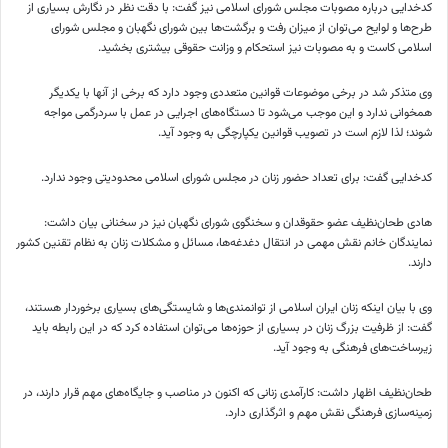
کدخدایی درباره مصوبات مجلس شورای اسلامی نیز گفت: با دقت نظر در نگارش بسیاری از
طرح‌ها و لوایح می‌توان از میزان رفت و برگشت‌ها بین شورای نگهبان و مجلس شورای
اسلامی کاست و به مصوبات نیز استحکام و
وزانت
حقوقی بیشتری بخشید.
وی متذکر شد در برخی موضوعات قوانین متعددی وجود دارد که برخی از آنها با یکدیگر
همخوانی ندارد و این موجب می‌شود تا دستگاه‌های اجرایی در عمل با سردرگمی مواجه
شوند؛ لذا لازم است در تصویب قوانین یکپارچگی به وجود آید.
کدخدایی گفت: برای تعداد حضور زنان در مجلس شورای اسلامی محدودیتی وجود ندارد.
هادی
طحان‌نظیف
عضو حقوقدان و سخنگوی شورای نگهبان نیز در سخنانی بیان داشت:
نمایندگان خانم نقش مهمی در انتقال دغدغه‌ها، مسائل و مشکلات زنان به نظام تقنین کشور
دارند.
وی با بیان اینکه زنان ایران اسلامی از توانمندی‌ها و شایستگی‌های بسیاری برخوردار هستند،
گفت: از ظرفیت بزرگ زنان در بسیاری از حوزه‌ها می‌توان استفاده کرد که در این رابطه باید
زیرساخت‌های فرهنگی به وجود آید.
طحان‌نظیف
اظهار داشت: کارآمدی زنانی که اکنون در مناصب و جایگاه‌های مهم قرار دارند، در
زمینه‌سازی فرهنگی نقش مهم و اثرگذاری دارد.