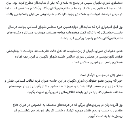
سخنگوی شورای نگهبان سپس در پاسخ به نکته‌ای که یکی از نمایندگان مطرح کرده بود، بیان
داشت: جایگاه قانونی هر یک از نهادها در نظام قانون‌گذاری (تقنین) کشور مشخص است، اما
در برخی عرصه‌ها ابهامات و اشکالاتی وجود دارد که با هم‌اندیشی می‌توان راهکارهایی یافت.
وی ابراز امیدواری کرد که نمایندگان دوازدهمین دوره مجلس شورای اسلامی بتوانند در سال
نخست نمایندگی که با تراکم کمتر موضوعات مواجه هستند، مهمترین مسائل و دغدغه‌های
نظام قانون‌گذاری کشور را مورد پیگیری قرار بدهند.
عضو حقوقدان شورای نگهبان از زنان نماینده که اهل دقت نظر هستند خواست تا
ارتقابخش
فرآیند قانون‌نویسی در مجلس شورای اسلامی باشند شورای نگهبان در این رابطه آماده
همکاری با مجلس شورای اسلامی است.
نقش زنان در مجلس اثرگذار است
خیرالله پروین عضو حقوقدان شورای نگهبان در این جلسه عنوان کرد: انقلاب اسلامی، نقش و
جایگاه زنان در جامعه را ارتقا بخشید و امروز شاهد حضور و نقش‌آفرینی زنان در عرصه‌های
مختلف هستیم که باید در این رابطه اطلاع‌رسانی و تبیین‌گری صورت بگیرد.
وی افزود: زنان در پیروزی‌های بزرگی که در عرصه‌های مختلف به خصوص در دوران دفاع
مقدس به دست آوردیم، نقش مهم و اثرگذار داشتند. اگر زنان نبودند، نمی‌توانستیم آن
پیروزی‌ها را به دست آوریم.