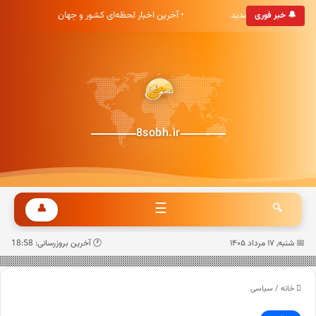
بری هشت صبح خوش آمدید
• آخرین اخبار لحظه‌ای کشور و جهان
• 
🔔 خبر فوری
8sobh.ir
☰
👤
🔍
📅 شنبه, ۱۷ مرداد ۱۴۰۵
🕐 آخرین بروزرسانی: 18:58
خانه
/
سیاسی