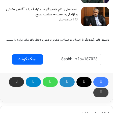
اسماعیلی: نامِ «خبرنگار»، مترادف با « آگاهی بخشی
و آزادگی» است – هشت صبح
1 ساعت پیش
ویدیوی کامل گفت‌و‌گو با احسان موحدیان و صفرنژاد درمورد «خطر باکو برای ایران» را ببینید.
لینک کوتاه