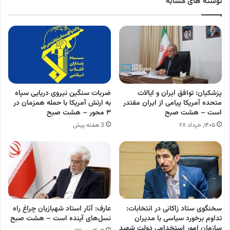
نوشته های مشابه
پزشکیان: توافق ایران و ایالات
ضربات سنگین نیروی دریایی سپاه
متحده آمریکا پیامی از ایران مقتدر
به ارتش آمریکا با حمله همزمان در
است – هشت صبح
۳ محور – هشت صبح
۱۴۰۵, خرداد ۲۸
3 هفته پیش
سخنگوی ستاد زاکانی در انتخابات:
عارف: آثار استاد شهبازیان چراغ راه
تداوم برخورد سیاسی با مدیران
نسل‌های آینده است – هشت صبح
سازمان امور استخدامی دولت شهید