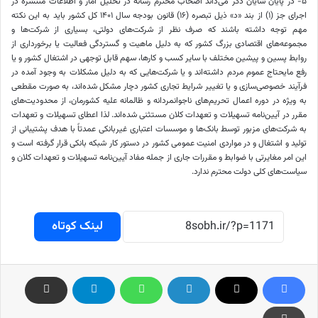
۵‏- در پایان شایان ذکر می‌داند اصحاب محترم رسانه در تحلیل آمار و اطلاعات منتشره در
اجرای جز (۱) از بند «د» ذیل تبصره (۱۶) قانون بودجه سال ۱۴۰۱ کل کشور باید به این نکته
مهم توجه داشته باشند که صرف نظر از شرکت‌های دولتی، بسیاری از شرکت‌ها و
مجموعه‌های اقتصادی بزرگ کشور که به دلیل ماهیت و گستردگی فعالیت یا برخورداری از
روابط پسین و پیشین مختلف با سایر کسب و کارها، سهم قابل توجهی در اشتغال کشور و یا
رفع مایحتاج عموم مردم داشته‌اند و یا شرکت‌هایی که به دلیل مشکلات به وجود آمده در
فرآیند خصوصی‌سازی و یا تغییر شرایط تجاری کشور دچار مشکل شده‌اند، به صورت مقطعی
به ویژه در دوره اعمال تحریم‌های ناجوانمردانه و ظالمانه علیه کشورمان، از محدودیت‌های
مقرر در آیین‌نامه تسهیلات و تعهدات کلان مستثنی شده‌اند. لذا اعطای تسهیلات و تعهدات
به شرکت‌های مزبور توسط بانک‌ها و موسسات اعتباری غیربانکی عمدتاً با هدف پشتیبانی از
تولید و اشتغال و در مواردی امنیت عمومی کشور در دستور کار شبکه بانکی قرار گرفته است و
این امر مغایرتی با ضوابط و مقررات جاری از جمله مفاد آیین‌نامه تسهیلات و تعهدات کلان و
سیاست‌های کلی دولت محترم ندارد.
لینک کوتاه