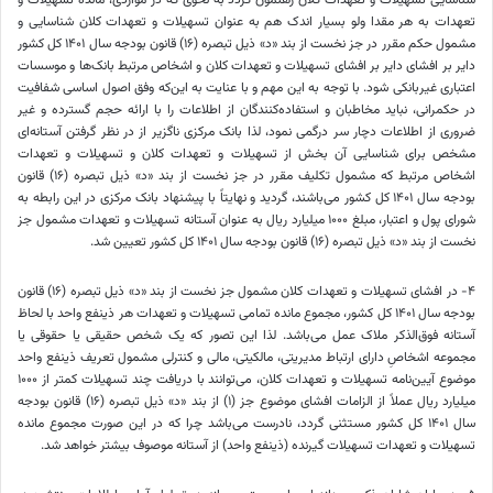
تعهدات به هر مقدا ولو بسیار اندک هم به عنوان تسهیلات و تعهدات کلان شناسایی و
مشمول حکم مقرر در جز نخست از بند «د» ذیل تبصره (۱۶) قانون بودجه سال ۱۴۰۱ کل کشور
دایر بر افشای دایر بر افشای تسهیلات و تعهدات کلان و اشخاص مرتبط بانک‌ها و موسسات
اعتباری غیربانکی شود. با توجه به این مهم و با عنایت به این‌که وفق اصول اساسی شفافیت
در حکمرانی، نباید مخاطبان و استفاده‌کنندگان از اطلاعات را با ارائه حجم گسترده و غیر
ضروری از اطلاعات دچار سر درگمی نمود، لذا بانک مرکزی ناگزیر از در نظر گرفتن آستانه‌ای
مشخص برای شناسایی آن بخش از تسهیلات و تعهدات کلان و تسهیلات و تعهدات
اشخاص مرتبط که مشمول تکلیف مقرر در جز نخست از بند «د» ذیل تبصره (۱۶) قانون
بودجه سال ۱۴۰۱ کل کشور می‌باشند، گردید و نهایتاً با پیشنهاد بانک مرکزی در این رابطه به
شورای پول و اعتبار، مبلغ ۱۰۰۰ میلیارد ریال به عنوان آستانه تسهیلات و تعهدات مشمول جز
نخست از بند «د» ذیل تبصره (۱۶) قانون بودجه سال ۱۴۰۱ کل کشور تعیین شد.
۴‏- در افشای تسهیلات و تعهدات کلان مشمول جز نخست از بند «د» ذیل تبصره (۱۶) قانون
بودجه سال ۱۴۰۱ کل کشور، مجموع مانده تمامی تسهیلات و تعهدات هر ذینفع واحد با لحاظ
آستانه فوق‌الذکر ملاک عمل می‌باشد. لذا این تصور که یک شخص حقیقی یا حقوقی یا
مجموعه اشخاصِ دارای ارتباط مدیریتی، مالکیتی، مالی و کنترلی مشمول تعریف ذینفع واحد
موضوع آیین‌نامه تسهیلات و تعهدات کلان، می‌توانند با دریافت چند تسهیلات کمتر از ۱۰۰۰
میلیارد ریال عملاً از الزامات افشای موضوع جز (۱) از بند «د» ذیل تبصره (۱۶) قانون بودجه
سال ۱۴۰۱ کل کشور مستثنی گردد، نادرست می‌باشد چرا که در این صورت مجموع مانده
تسهیلات و تعهدات تسهیلات گیرنده (ذینفع واحد) از آستانه موصوف بیشتر خواهد شد.