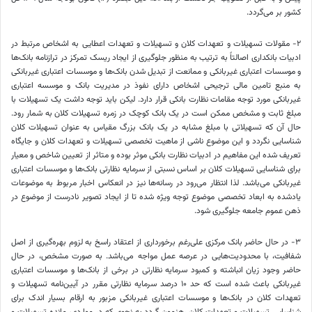
کشور بر می‌گردد.
۲- مقولات تسهیلات و تعهدات کلان و تسهیلات و تعهدات اعطایی به اشخاص مرتبط در
ادبیات بانکداری اصالتاً به ترتیب به منظور جلوگیری از ایجاد ریسک تمرکز در ترازنامه بانک‌ها
و موسسات اعتباری غیربانکی و ممانعت از تبدیل شدن بانک‌ها و موسسات اعتباری غیربانکی
به منبع تامین مالی ترجیحی اشخاص دارای نفوذ در مدیریت بانک و موسسه اعتباری
غیربانکی مورد توجه مقامات نظارت بانکی قرار دارد. لیکن باید توجه داشت یک تسهیلات با
مبلغ ثابت و مشخص ممکن است در یک بانک کوچک در زمره تسهیلات کلان به شمار رود.
حال آن که تسهیلاتی با مبلغ مشابه در یک بانک بزرگ مقیاس به عنوان تسهیلات کلان
شناسایی نگردد و این موضوع ناشی از ماهیت تخصصی تسهیلات و تعهدات کلان و جایگاه
تعریف شده این مفاهیم در ادبیات نظارت بانکی موثر بوده و متاثر از تعیین شاخص و معیار
برای شناسایی تسهیلات کلان بر اساس نسبتی از سرمایه نظارتی بانک‌ها و موسسات اعتباری
غیربانکی می‌باشد. لذا انتظار می‌رود در رسانه‌ها نیز در انعکاس اخبار مربوط به موضوعات
یادشده به ابعاد تخصصی موضوع توجه ویژه شده تا از ایجاد تصویر نادرست از موضوع در
ذهن عموم جامعه جلوگیری شود.
۳‏- در حال حاضر بانک مرکزی علی‌رغم برخورداری از اعتقاد راسخ به لزوم بهره‌گیری از اصل
شفافیت، با محدودیت‌هایی در عرصه عمل مواجه می‌باشد. به صورت مشخص، در حال
حاضر وجود زیان انباشته و کمبود سرمایه نظارتی در برخی از بانک‌ها و موسسات اعتباری
غیربانکی باعث شده است که حد ۱۰ درصد سرمایه نظارتی مقرر در آیین‌نامه تسهیلات و
تعهدات کلان در بانک‌ها و موسسات اعتباری غیربانکی مزبور به ارقام بسیار اندک برای
شناسایی تسهیلات و تعهدات کلان رهنمون گردد به نحوی که در مواردی، مانده تسهیلات و