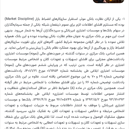
۱- یکی از ارکان نظارت بانکی موثر، استقرار سازوکارهای انضباط بازار (Market Discipline)
بوده که مستلزم افشای اطلاعات لازم برای عموم ذینفعان شبکه بانکی از جمله سرمایه‌‌گذاران
در سهام بانک‌ها و موسسات اعتباری غیربانکی و سپرده‌گذاران آن‌ها به شمار می‌رود. بدیهی
است این مهم بر بانک مرکزی به عنوان مقام نظارت بانکی پوشیده نبوده و این بانک همواره
تلاش نموده با در نظر گرفتن مجموعه شرایط کشور، گام‌های لازم برای تقویت سازوکارهای
انضباط بازار و بهره‌گیری از آن‌ها برای بهبود عملکرد نظام بانکی را پیش‌بینی و اجرایی نماید. بر
همین اساس، بانک مرکزی در سنوات گذشته در صورت‌های مالی (نمونه) موسسات اعتباری،
یادداشت‌های مجزایی برای افشای تسهیلات و تعهدات کلان و اشخاص مرتبط موسسات
اعتباری در نظر گرفته است. بدین ترتیب که در ویرایش ششم صورت‌های مالی (نمونه)
موسسات اعتباری ابلاغی طی بخشنامه شماره ۱۱۶۵۴‏/۰۱ مورخ ۲۱‏/۱‏/۱۴۰۱، یادداشت‌های
توضیحی شماره ۶۹ و ۷۰ به این موضوع اختصاص یافته است. علاوه بر این بانک مرکزی،
یادداشت‌ توضیحی شماره ۶۶ را نیز برای افشای معاملات با اشخاص مرتبط در نظر گرفته
است. همچنین بانک مرکزی در ماده (۵) «ضوابط ناظر بر حداقل استانداردهای شفافیت و
انتشار عمومی اطلاعات توسط موسسات اعتباری» ابلاغی طی بخشنامه‌های شماره
۱۲۰۲۹۳‏/۹۳ مورخ ۲‏/۵‏/۱۳۹۳ و شماره ۱۰۵۷۴۹‏/۹۶ مورخ ۱۱‏/۴‏/۱۳۹۶، بانک‌ها و موسسات
اعتباری غیربانکی را موظف به انتشار «اطلاعات مربوط به جزییات تسهیلات و تعهدات
اشخاص مرتبط» و «خالص تسهیلات و تعهدات کلان به تفکیک جاری، سررسید گذشته،
معوق، مشکوک الوصول و سوخت شده» کرده است. لذا تلاش‌های بانک مرکزی برای شفاف
سازی تسهیلات و تعهدات کلان و تسهیلات و تعهدات اعطایی به اشخاص مرتبط به سنوات
پیش و به قبل از تصویب جز نخست از بند «د» ذیل تبصره (۱۶) قانون بودجه سال ۱۴۰۱ کل