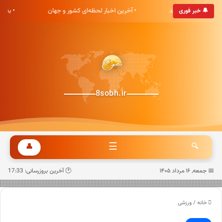
 هشت صبح خوش آمدید
• آخرین اخبار لحظه‌ای کشور و جهان
• به‌
🔔 خبر فوری
8sobh.ir
☰
👤
🔍
📅 جمعه, ۱۶ مرداد ۱۴۰۵
🕐 آخرین بروزرسانی: 17:33
خانه
/
ورزشی