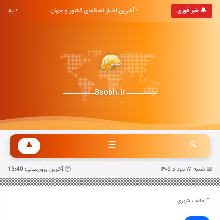
هشت صبح خوش آمدید
• آخرین اخبار لحظه‌ای کشور و جهان
• به‌رو
🔔 خبر فوری
8sobh.ir
☰
👤
🔍
📅 شنبه, ۱۷ مرداد ۱۴۰۵
🕐 آخرین بروزرسانی: 13:40
خانه
/
شهری