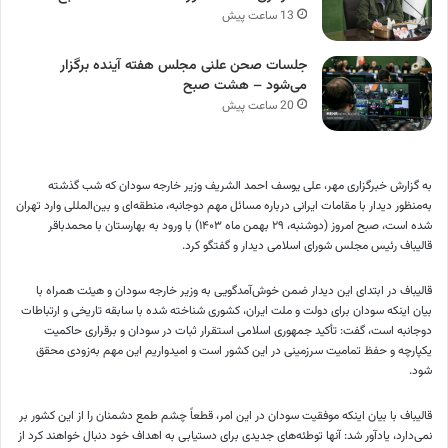
13 ساعت پیش
جلسات صحن علنی مجلس هفته آینده برگزار
می‌شود – هشت صبح
20 ساعت پیش
به گزارش خبرگزاری مهر، علی یوسف احمد
الشریف
وزیر خارجه سودان که شب گذشته
به‌منظور دیدار با مقامات ایرانی درباره مسائل مهم دوجانبه، منطقه‌ای و
بین‌المللی
وارد تهران
شده است، صبح امروز (دوشنبه، ۲۹ بهمن ماه ۱۴۰۳) با ورود به بهارستان با محمدباقر
قالیباف رئیس مجلس شورای اسلامی دیدار و گفتگو کرد.
قالیباف در ابتدای این دیدار ضمن خوش‌آمدگویی به وزیر خارجه سودان و هیئت همراه با
بیان اینکه سودان برای دولت و ملت ایران، کشوری شناخته شده با
سابقه
تاریخی و ارتباطات
دوجانبه است، گفت: تأکید جمهوری اسلامی استقرار ثبات در سودان و برقراری حاکمیت
یکپارچه و حفظ تمامیت سرزمینی در این کشور است و امیدواریم این مهم به‌زودی محقق
شود.
قالیباف با بیان اینکه موفقیت سودان در این امر، قطعاً چشم طمع دشمنان را از این کشور بر
نمی‌دارد، یادآور شد: آنها توطئه‌های جدیدی برای دستیابی به اهداف خود دنبال خواهند کرد از