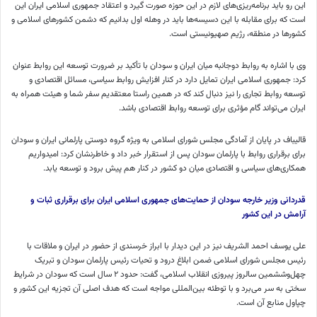
این رو باید برنامه‌ریزی‌های لازم در این حوزه صورت گیرد و اعتقاد جمهوری اسلامی ایران این
است که برای مقابله با این دسیسه‌ها باید در وهله اول بدانیم که دشمن کشورهای اسلامی و
کشورها در منطقه، رژیم صهیونیستی است.
وی با اشاره به روابط دوجانبه میان ایران و سودان با تأکید بر ضرورت
توسعه
این
روابط
عنوان
کرد: جمهوری اسلامی ایران تمایل دارد در کنار افزایش روابط سیاسی، مسائل اقتصادی و
توسعه
روابط تجاری را نیز دنبال کند که در همین راستا
معتقدیم سفر
شما و هیئت همراه به
ایران می‌تواند گام مؤثری برای
توسعه
روابط اقتصادی باشد.
قالیباف در پایان از آمادگی مجلس شورای اسلامی به ویژه گروه دوستی پارلمانی ایران و سودان
برای برقراری روابط با پارلمان سودان پس از استقرار خبر داد و خاطرنشان کرد: امیدواریم
همکاری‌های سیاسی و اقتصادی میان دو کشور در کنار هم پیش برود و
توسعه
یابد.
قدردانی وزیر خارجه سودان از حمایت‌های جمهوری اسلامی ایران برای برقراری ثبات و
آرامش در این کشور
علی یوسف احمد
الشریف
نیز در این دیدار با ابراز خرسندی از حضور در ایران و ملاقات با
رئیس مجلس شورای اسلامی ضمن ابلاغ درود و تحیات رئیس پارلمان سودان و تبریک
چهل‌وششمین
سالروز پیروزی انقلاب اسلامی، گفت: حدود ۲ سال است که سودان در شرایط
سختی به سر می‌برد و با توطئه
بین‌المللی
مواجه است که هدف اصلی آن تجزیه این کشور و
چپاول منابع آن است.