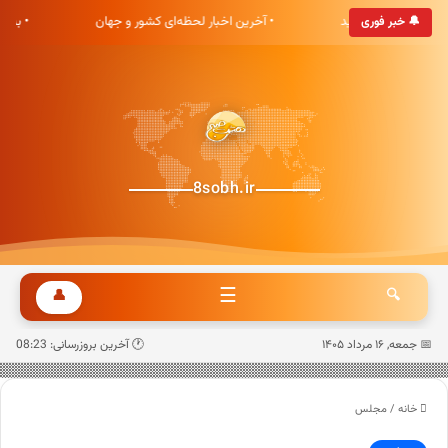
ی هشت صبح خوش آمدید
• آخرین اخبار لحظه‌ای کشور و جهان
• به
🔔 خبر فوری
8sobh.ir
☰
👤
🔍
📅 جمعه, ۱۶ مرداد ۱۴۰۵
🕐 آخرین بروزرسانی: 08:23
خانه
/
مجلس