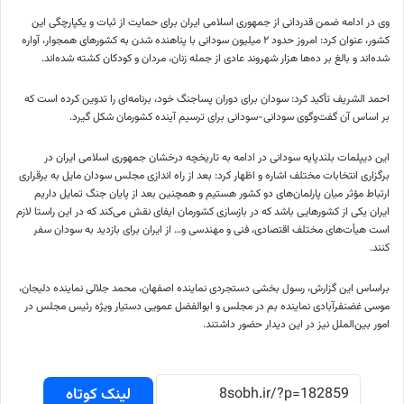
وی در ادامه ضمن قدردانی از جمهوری اسلامی ایران برای حمایت از ثبات و یکپارچگی این
کشور، عنوان کرد: امروز حدود ۲ میلیون سودانی با پناهنده شدن به کشورهای همجوار، آواره
شده‌اند و بالغ بر ده‌ها هزار شهروند عادی از جمله زنان، مردان و کودکان کشته شده‌اند.
احمد
الشریف
تأکید کرد: سودان برای دوران
پساجنگ
خود،
برنامه‌ای
را
تدوین
کرده است که
بر اساس
آن گفت‌وگوی سودانی-سودانی برای ترسیم آینده کشورمان شکل گیرد.
این دیپلمات بلندپایه سودانی در ادامه به تاریخچه درخشان جمهوری اسلامی ایران در
برگزاری انتخابات مختلف اشاره و اظهار کرد: بعد از راه اندازی مجلس سودان مایل به برقراری
ارتباط مؤثر میان پارلمان‌های دو کشور هستیم و همچنین بعد از پایان جنگ تمایل داریم
ایران یکی از کشورهایی باشد که در بازسازی کشورمان ایفای نقش می‌کند که در این راستا لازم
است هیأت‌های مختلف اقتصادی، فنی و مهندسی و… از ایران برای بازدید به سودان سفر
کنند.
براساس
این گزارش،
رسول
بخشی
دستجردی نماینده اصفهان، محمد جلالی نماینده دلیجان،
موسی
غضنفرآبادی
نماینده بم در مجلس و ابوالفضل عمویی دستیار ویژه رئیس مجلس در
امور بین‌الملل نیز در این دیدار حضور داشتند.
لینک کوتاه