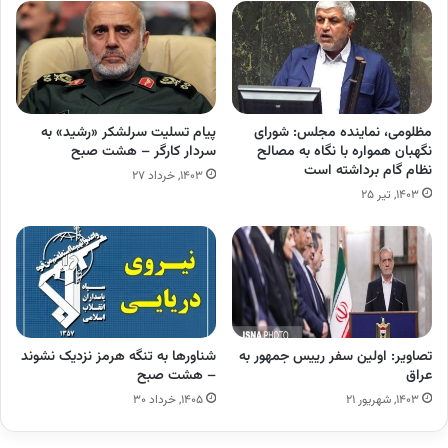
مظلومی، نماینده مجلس: شورای
پیام تسلیت سرلشکر «رشید» به
نگهبان همواره با نگاه به مصالح
سردار کارگر – هشت صبح
نظام گام برداشته است
۱۴۰۳, خرداد ۲۷
۱۴۰۳, تیر ۲۵
تصاویر: اولین سفر رییس جمهور به
شناورها به تنگه هرمز نزدیک نشوند
عراق
– هشت صبح
۱۴۰۳, شهریور ۲۱
۱۴۰۵, خرداد ۳۰