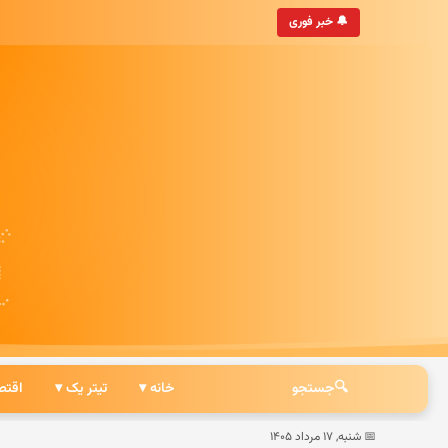
ن
• به‌روزترین خبرگزاری ایرانی
🔔 خبر فوری
🔍
جستجو
خانه ▾
تیتر یک ▾
اقتص
📅 شنبه, ۱۷ مرداد ۱۴۰۵