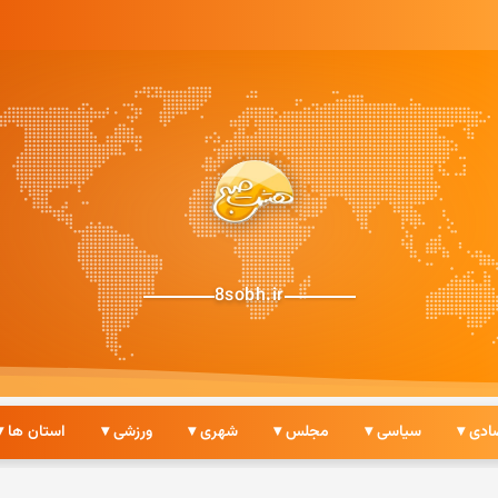
8sobh.ir
ادی ▾
سیاسی ▾
مجلس ▾
شهری ▾
ورزشی ▾
استان ها ▾