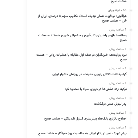
هشت صبح
56 دقیقه پیش
عراقچی: توافق با عمان نزدیک است/ تکذیب سهم ۱۱ درصدی ایران از
خزر – هشت صبح
1 ساعت پیش
رسانه‌ها بازوی راهبردی تاب‌آوری و حکمرانی شهری هستند – هشت
صبح
1 ساعت پیش
نبرد روایت‌ها؛ خبرنگاران در صف اول مقابله با عملیات روانی – هشت
صبح
1 ساعت پیش
گرامیداشت تلاش راویان حقیقت، در روزهای دشوار ایران
1 ساعت پیش
ترکیه تردد کشتی‌ها در دریای سیاه را محدود کرد
1 ساعت پیش
پدر لیونل مسی درگذشت
1 ساعت پیش
اصلاح ناترازی بانک‌ها؛ پیش‌شرط کنترل نقدینگی – هشت صبح
1 ساعت پیش
پیام تبریک امیر دریادار ایرانی به مناسبت روز خبرنگار – هشت صبح