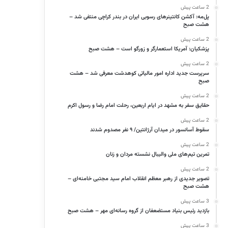
2 ساعت پیش
پل‌مه: آکشن کانتینرهای رسوبی ایران در بندر کراچی منتفی شد –
هشت صبح
2 ساعت پیش
پزشکیان: آمریکا استعمارگر و زورگو است – هشت صبح
2 ساعت پیش
سرپرست جدید اداره امور مالیاتی کوهدشت معرفی شد – هشت
صبح
2 ساعت پیش
حقایق سفر به مشهد در ایام اربعین، رحلت امام رضا و رسول اکرم
2 ساعت پیش
سقوط آسانسور در میدان آرژانتین/ ۹ نفر مصدوم شدند
2 ساعت پیش
تمرین تیم‌های ملی والیبال نشسته مردان و زنان
2 ساعت پیش
تصویر جدیدی از رهبر معظم انقلاب امام سید مجتبی خامنه‌ای –
هشت صبح
3 ساعت پیش
بازدید رئیس بنیاد مستضعفان از گروه رسانه‌ای مهر – هشت صبح
3 ساعت پیش