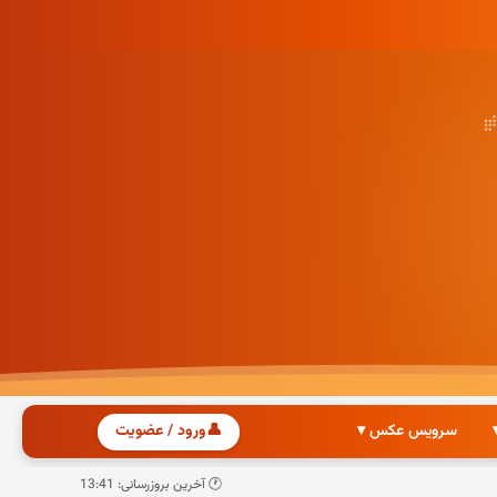
سرویس عکس ▾
👤
ورود / عضویت
🕐 آخرین بروزرسانی: 13:41