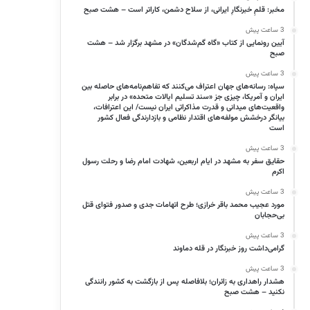
مخبر: قلمِ خبرنگارِ ایرانی، از سلاح دشمن، کاراتر است – هشت صبح
3 ساعت پیش
آیین رونمایی از کتاب «گاه گم‌شدگان» در مشهد برگزار شد – هشت
صبح
3 ساعت پیش
سپاه: رسانه‌های جهان اعتراف می‌کنند که تفاهم‌نامه‌های حاصله بین
ایران و آمریکا، چیزی جز «سند تسلیم ایالات متحده» در برابر
واقعیت‌های میدانی و قدرت مذاکراتی ایران نیست/ این اعترافات،
بیانگر درخشش مولفه‌های اقتدار نظامی و بازدارندگی فعال کشور
است
3 ساعت پیش
حقایق سفر به مشهد در ایام اربعین، شهادت امام رضا و رحلت رسول
اکرم
3 ساعت پیش
مورد عجیب محمد باقر خرازی؛ طرح اتهامات جدی و صدور فتوای قتل
بی‌حجابان
3 ساعت پیش
گرامی‌داشت روز خبرنگار در قله دماوند
3 ساعت پیش
هشدار راهداری به زائران؛ بلافاصله پس از بازگشت به کشور رانندگی
نکنید – هشت صبح