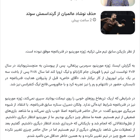
حذف نوشاد عالمیان از گرنداسمش سوئد
2 ساعت پیش
از نظر بازیکن سابق تیم ملی ترکیه، ژوزه مورینیو در فنرباغچه موفق نبوده است.
به گزارش ایسنا، ژوزه مورینیو، سرمربی پرتغالی، پس از پیوستن به منچستریونایتد در سال
۲۰۱۶ توانست این تیم را قهرمان جام کارابائو و لیگ اروپا کند اما سال ۲۰۱۸ پس از باخت سه
بر یک برابر لیورپول از کار برکنار شد. «آقای خاص» قبل از پذیرفتن هدایت فنرباغچه در
تابستان، حضور در تاتنهام و رم را نیز تجربه کرد و با جالوروسی فاتح لیگ کنفرانس نیز شد.
در شرایطی که اریک تن‌هاخ روزهای خوبی را روی نیمکت یونایتد سپری نمی‌کند، ژوزه مورینیو
نیز در فنرباغچه شرایط ایده‌آلی ندارد. ولکان دمیرل، ستاره سابق فنرباغچه، با انتقاد از شیوه
مربیگری مورینیو گفت: در حال حاضر فنرباغچه اصلا خوب بازی نمی‌کند و ما شاهد بازی‌های
ضعیفی از تیم هستیم. همه ما منتظر چیز دیگری بودیم. ما از مورینیو انتظار دیگری داشتیم.
از نقل‌وانتقالاتی که انجام شد و بازیکنانی که خریداری شدند انتظار دیگری داشتیم. گفتیم بعد
از تعطیلات ملی شاهد بازی‌های دیگری از تیم هستیم اما در حال حاضر چیزی تغییر نکرده
است. هیچ چیز در تیم تغییر نکرده و به همین خاطر حداقل من ناامید شدم.