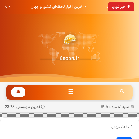
 هشت صبح خوش آمدید
• آخرین اخبار لحظه‌ای کشور و جهان
• به‌
🔔 خبر فوری
8sobh.ir
☰
👤
🔍
📅 شنبه, ۱۷ مرداد ۱۴۰۵
🕐 آخرین بروزرسانی: 23:28
خانه
/
ورزشی