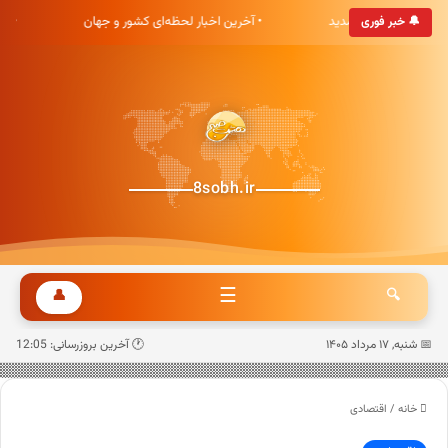
بری هشت صبح خوش آمدید
• آخرین اخبار لحظه‌ای کشور و جهان
• 
🔔 خبر فوری
8sobh.ir
☰
👤
🔍
📅 شنبه, ۱۷ مرداد ۱۴۰۵
🕐 آخرین بروزرسانی: 12:05
خانه
/
اقتصادی