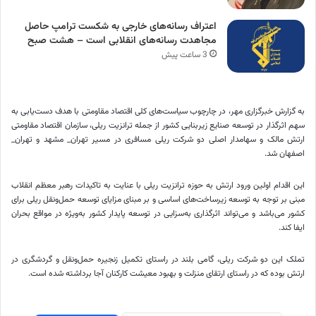
اعتراف رسانه‌های خارجی به شکست ترامپ حاصل
مجاهدت رسانه‌های انقلابی است – هشت صبح
3 ساعت پیش
به گزارش خبرگزاری مهر، در چارچوب سیاست‌های کلی اقتصاد مقاومتی با هدف دست‌یابی به
سهم اثرگذار در توسعه صنایع زیربنایی کشور از جمله ترانزیت ریلی، سازمان اقتصاد مقاومتی
ارتش
مالک
و سهامدار اصلی دو شرکت ریلی مسافری در مسیر تهران_ مشهد و تهران_
اصفهان شد.
این اقدام اولین ورود ارتش به حوزه ترانزیت ریلی با عنایت به تاکیدات رهبر معظم انقلاب
مبنی بر توجه به توسعه زیرساخت‌های اساسی و
بر مبنای
مزایای توسعه حمل‌ونقل ریلی برای
کشور می‌باشد و می‌تواند اثرگذاری به‌سزایی در توسعه پایدار کشور به‌ویژه در مواقع بحران
ایفا کند.
تملک این دو شرکت ریلی، گامی بلند در راستای تکمیل زنجیره حمل‌ونقل و گردشگری در
ارتش بوده که در راستای ارتقای منزلت و بهبود معیشت کارکنان
آجا
برداشته شده است.