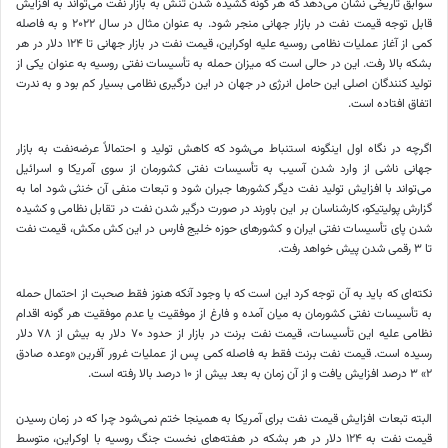
سوابق تاریخی نشان می‌دهد که هر گونه کشیده شدن تنش به بازار نفت می‌تواند به افزایش
قابل توجه قیمت نفت در بازار جهانی منجر شود. به عنوان مثال در سال ۲۰۲۲ و به فاصله
کمی از آغاز عملیات نظامی روسیه علیه اوکراین، قیمت نفت در بازار جهانی تا ۱۲۴ دلار در هر
بشکه بالا رفت. این در حالی است که میزان حمله به تأسیسات نفتی روسیه به عنوان یکی از
تولید کنندگان اصلی این حامل انرژی در جهان در این درگیری نظامی بسیار کم بود و به ندرت
اتفاق افتاده است.
اگرچه در نگاه اول اینگونه استنباط می‌شود که کاهش تولید و احتمالاً عرضه‌نفت به بازار
جهانی ناشی از وارد شدن آسیب به تأسیسات نفتی کشورمان از سوی آمریکا و اسرائیل
می‌تواند با افزایش تولید نفت دیگر کشورها جبران شود و تبعات منفی آن خنثی شود اما به
گزارش پولیتیکو، کارشناسان بر این باورند در صورت درگیر شدن نفت در تقابل نظامی و کشیده
شدن پای تأسیسات نفتی ایران و کشورهای حوزه خلیج فارس در این کش مکش، قیمت نفت
تا ۳ رقمی شدن پیش خواهد رفت.
نکته‌ای که باید به آن توجه کرد این است که با وجود آنکه هنوز فقط صحبت از احتمال حمله
به تأسیسات نفتی کشورمان به میان آمده و فارغ از موفقیت یا عدم موفقیت هر گونه اقدام
نظامی علیه این تأسیسات، قیمت نفت برنت در بازار از حدود ۷۰ دلار به بیش از ۷۸ دلار
رسیده است. قیمت نفت برنت فقط به فاصله کمی پس از عملیات غرور آفرین «وعده صادق
۲» ۳ درصد افزایش یافت و از آن زمان به بعد بیش از ۱۰ درصد بالا رفته است.
البته تبعات افزایش قیمت نفت برای آمریکا به همینجا ختم نمی‌شود چرا که در زمان رسیدن
قیمت نفت به ۱۲۴ دلار در هر بشکه در هفته‌های نخست جنگ روسیه با اوکراین، متوسط