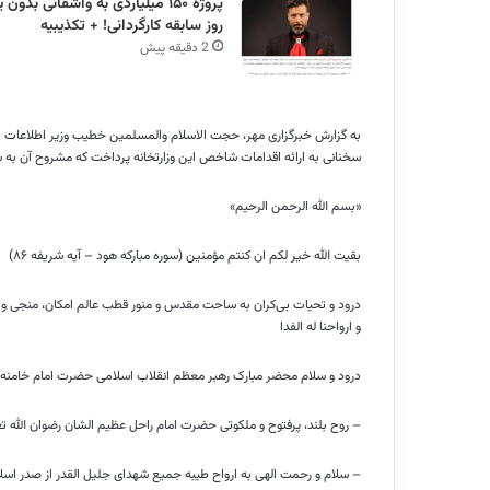
پروژه ۱۵۰ میلیاردی به واشقانی بدون 
روز سابقه کارگردانی! + تکذیبیه
2 دقیقه پیش
به گزارش خبرگزاری مهر، حجت الاسلام والمسلمین خطیب وزیر اطلاعات د
سخنانی به ارائه اقدامات شاخص این وزارتخانه پرداخت که مشروح آن به 
«
بسم
الله الرحمن الرحیم»
بقیت
الله خیر
لکم
ان
کنتم
مؤمنین (سوره مبارکه هود – آیه شریفه ۸۶)
درود و تحیات بی‌کران به ساحت مقدس و منور قطب عالم امکان، منجی و
و ارواحنا
له
الفدا
درود و سلام محضر مبارک رهبر معظم انقلاب اسلامی حضرت امام خامنه
– روح بلند، پرفتوح و ملکوتی حضرت امام راحل عظیم الشان رضوان الله تع
– سلام و رحمت الهی به ارواح طیبه جمیع شهدای جلیل
القدر