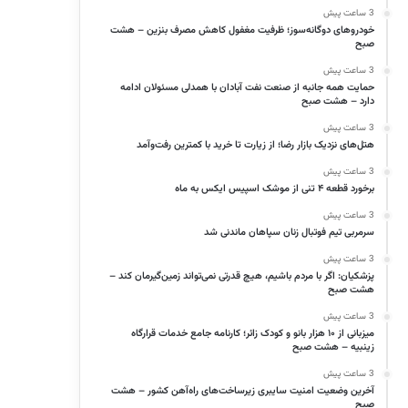
3 ساعت پیش
خودروهای دوگانه‌سوز؛ ظرفیت مغفول کاهش مصرف بنزین – هشت
صبح
3 ساعت پیش
حمایت همه‌ جانبه از صنعت نفت آبادان با همدلی مسئولان ادامه
دارد – هشت صبح
3 ساعت پیش
هتل‌های نزدیک بازار رضا؛ از زیارت تا خرید با کمترین رفت‌وآمد
3 ساعت پیش
برخورد قطعه ۴ تنی از موشک اسپیس ایکس به ماه
3 ساعت پیش
سرمربی تیم فوتبال زنان سپاهان ماندنی شد
3 ساعت پیش
پزشکیان: اگر با مردم باشیم، هیچ قدرتی نمی‌تواند زمین‌گیرمان کند –
هشت صبح
3 ساعت پیش
میزبانی از ۱۰ هزار بانو و کودک زائر؛ کارنامه جامع خدمات قرارگاه
زینبیه – هشت صبح
3 ساعت پیش
آخرین وضعیت امنیت سایبری زیرساخت‌های راه‌آهن کشور – هشت
صبح