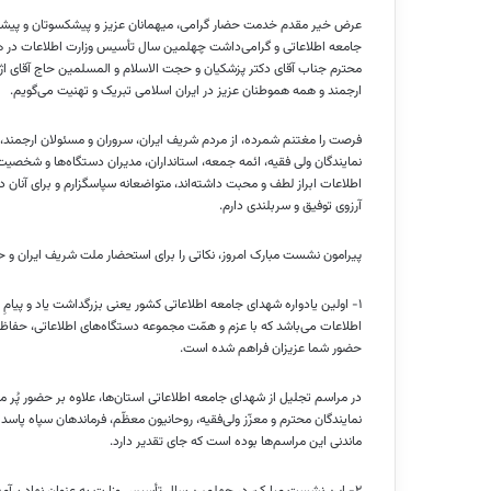
عرض خیر مقدم خدمت حضار گرامی، میهمانان عزیز و پیشکسوتان و پیشگامان
جامعه اطلاعاتی و گرامی‌داشت چهلمین سال تأسیس وزارت اطلاعات در هفت
محترم جناب آقای دکتر پزشکیان و حجت الاسلام و المسلمین حاج آقای اژه‌
ارجمند و همه هموطنان عزیز در ایران اسلامی تبریک و تهنیت می‌گویم.
فرصت را مغتنم شمرده، از مردم شریف ایران، سروران و مسئولان ارجمند، وز
نمایندگان ولی فقیه، ائمه جمعه، استانداران، مدیران دستگاه‌ها و شخصیت
اطلاعات ابراز لطف و محبت داشته‌اند، متواضعانه سپاسگزارم و برای آنان
آرزوی توفیق و سربلندی دارم.
پیرامون نشست مبارک امروز، نکاتی را برای استحضار ملت شریف ایران و 
۱- اولین یادواره شهدای جامعه اطلاعاتی کشور یعنی بزرگداشت یاد و پیامِ ۳۶۹۸ شهید عزیز، با
اطلاعات می‌باشد که با عزم و همّت مجموعه دستگاه‌های اطلاعاتی، حفاظتی و
حضور شما عزیزان فراهم شده است.
در مراسم تجلیل از شهدای جامعه اطلاعاتی استان‌ها، علاوه بر حضور پُر مه
نمایندگان محترم و معزّز ولی‌فقیه، روحانیون معظّم، فرماندهان سپاه پاسد
ماندنی این مراسم‌ها بوده است که جای تقدیر دارد.
۲- این نشست مبارک، در چهلمین سال تأسیس وزارت به عنوان نهاد برآمده