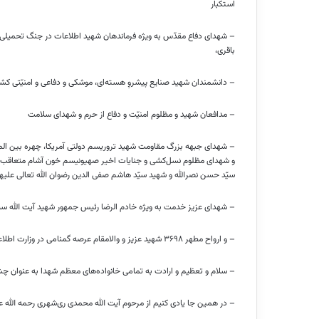
استکبار
– شهدای دفاع مقدّس به ویژه فرماندهان شهید اطلاعات در جنگ تحمیلی 
باقری،
– دانشمندان شهید صنایع پیشروِ هسته‌ای، موشکی و دفاعی و امنیّتی کشو
– مدافعان شهید و مظلوم امنیّت و دفاع از حرم و شهدای سلامت
– شهدای جبهه بزرگ مقاومت شهید تروریسم دولتی آمریکا، چهره بین
الم
و شهدای مظلوم نسل‌کشی و جنایات اخیر صهیونیسم خون
آشام
متعاقب 
سیّد حسن نصرالله و شهید سیّد هاشم صفی
الدین
رضوان الله تعالی
علیه
– شهدای عزیز خدمت به ویژه خادم
الرضا
رئیس جمهور شهید آیت الله سی
– و ارواح مطهر ۳۶۹۸ شهید عزیز و والامقام عرصه گمنامی در وزارت اطلاعات و جامعه اطلاعاتی جمهوری اسلامی ایران
– سلام و تعظیم و ارادت به تمامی خانواده‌های معظم شهدا به عنوان چش
– در همین جا یادی کنیم از مرحوم آیت الله محمدی ری‌شهری
رحمه
الله 