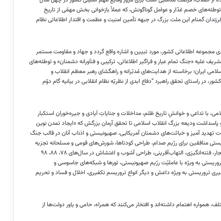
و توطئه‌های خصم
غدّار
و عوامل گوناگونش، که عملاً بازخوانی بخش مهمّی از تاریخ
رزندان گمنام این ملت بزرگ در جبهه تأمین امنیت و عظمت و اقتدار اطلاعاتی نظام
 مجموعه اطلاعاتی کشور، مورد تبیین و اشاره واقع گردد و جهاد و مقاومت مستمر
لشریف
علیه «جنگ تمام عیار و فراگیر اطلاعاتی، ترکیبی و
فنآورانه
دشمنان» و توطئه‌های
امی ایران؛ برخاسته از هدایت‌های مُدبّرانه و راهگشای رهبر معظم انقلاب و
، در راستای تحقق راهبرد “دفاع ابدی از نظریّه نظام انقلابی در بیانیه گام دوّم
ی، با تداعی و خوانشِ تاریخ ظلم، مداخلات و جنایاتِ اَیادی و جیره‌خوران استکبار
 پاسداشت ودیعه بزرگ انقلاب اسلامی تا تحقق آرمان بزرگش که «ایجاد تمدن نوین
ات تهدید
آمیز
و خباثت‌های دشمنان آمریکایی، صهیونیستی و اذناب آنان در قالب جنگ
، عملیات‌های حذف و ترور شخصیت‌ها و آحاد مردم، بمب‌گذاری، انفجار، فتنه‌انگیزی، التهاب‌آفرینی، طراحی آشوب و اغتشاش در سال‌های ۷۸، ۸۸، ۹۸
ه و تروریستی به ویژه با عاملیّت رژیم صهیونیستی، تورها و شبکه‌های جاسوسی و
یری تروریستی به ویژه داعش و دیگر انواع تروریسم تکفیری، اخلال و فساد و تحریم
لف، همواره اهتمام داشته‌اند و افتخار می‌کنند که همراه، حامی و یاور دولت‌ها از