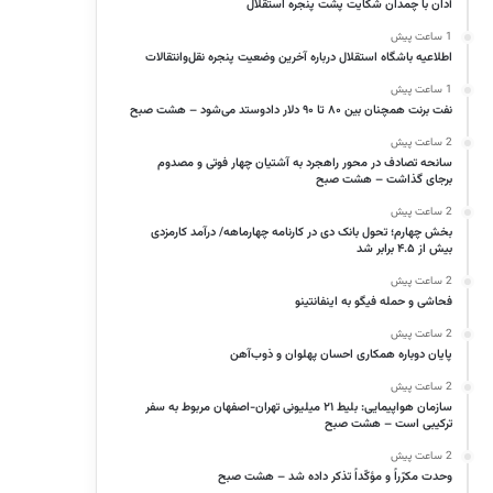
آدان با چمدان شکایت پشت پنجره استقلال
1 ساعت پیش
اطلاعیه باشگاه استقلال درباره آخرین وضعیت پنجره نقل‌وانتقالات
1 ساعت پیش
نفت برنت همچنان بین ۸۰ تا ۹۰ دلار دادوستد می‌شود – هشت صبح
2 ساعت پیش
سانحه تصادف در محور راهجرد به آشتیان چهار فوتی و مصدوم
برجای گذاشت – هشت صبح
2 ساعت پیش
بخش چهارم؛ تحول بانک دی در کارنامه چهارماهه/ درآمد کارمزدی
بیش از ۴.۵ برابر شد
2 ساعت پیش
فحاشی و حمله فیگو به اینفانتینو
2 ساعت پیش
پایان دوباره همکاری احسان پهلوان و ذوب‌آهن
2 ساعت پیش
سازمان هواپیمایی: بلیط ۲۱ میلیونی تهران-اصفهان مربوط به سفر
ترکیبی است – هشت صبح
2 ساعت پیش
وحدت مکرّراً و مؤکّداً تذکر داده شد – هشت صبح