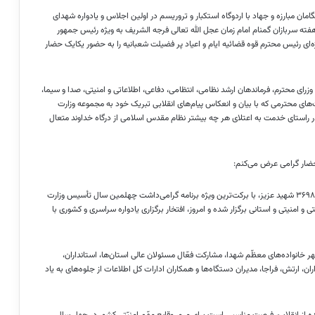
 مبارزه و جهاد با اردوگاه استکبار و تروریسم در اولین اجلاس و یادواره شهدای
ه سربازان گمنام امام زمان عجل الله تعالی فرجه
الشریف
به ویژه رئیس جمهور
ای رئیس محترم قوه قضائیه ایام و اعیاد پر فضیلت شعبانیه را به حضور یکایک حضار
رای محترم، فرماندهان ارشد نظامی، انتظامی، دفاعی، اطلاعاتی و امنیتی، صدا و سیما،
‌های محترمی که با بیان و انعکاس پیام‌های انقلابی تبریک خود به مجموعه وزارت
 در راستای خدمت به اعتلای هر چه بیشتر نظام مقدس اسلامی از درگاه خداوند متعال
حضار گرامی عرض می‌کنم:
برکت‌ترین
ویژه برنامه گرامی‌داشت چهلمین سال تأسیس وزارت
 امنیتی و استانی برگزار شده و امروز، افتخار برگزاری یادواره سراسری و کشوری با
ر خانواده‌های معظّم شهدا، مشارکت فعّال مسئولان عالی استان‌ها، استانداران،
اران، ارتش،
فراجا
، مدیران دستگاه‌ها و همکاران ادارات کل اطلاعات از جلوه‌های به یاد
 از انقلاب، فرصت مناسبی است برای مرور وقایع مهّم امنیّتی کشور در چهل سال