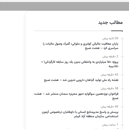
مطالب جدید
26 ثانیه پیش
پایان معافیت مالیاتی کولبری و ملوانی؛ گمرک وصول مالیات را
سراسری کرد – هشت صبح
2 دقیقه پیش
پروژه ۱۵۰ میلیاردی به واشقانی بدون یک روز سابقه کارگردانی! +
تکذیبیه
42 دقیقه پیش
نقشه راه ملی تولید گیاهان دارویی تدوین شد – هشت صبح
58 دقیقه پیش
فراخوان نوزدهمین سوگواره «مهر محرم» سمنان منتشر شد – هشت
صبح
60 دقیقه پیش
پرسش و پاسخ مدیرمنابع انسانی با داوطلبان درخصوص آزمون
استخدامی سازمان منطقه آزاد کیشر
1 ساعت پیش