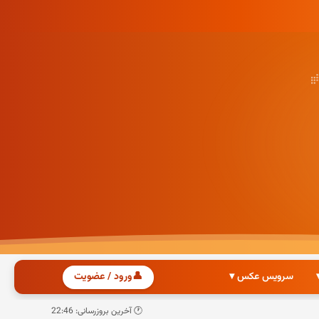
سرویس عکس ▾
👤
ورود / عضویت
🕐 آخرین بروزرسانی: 22:46