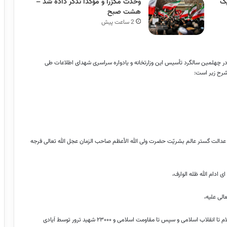
یک
وحدت مکرّراً و مؤکّداً تذکر داده شد –
هشت صبح
2 ساعت پیش
ر چهلمین سالگرد تأسیس این وزارتخانه و یادواره سراسری شهدای اطلاعات طی
شرح زیر است:
 عدالت
گستر
عالم بشریّت حضرت ولی الله
الأعظم
صاحب
الزمان
عجل الله تعالی فرجه
ای
ادام
الله
ظله
الوارف
،
الی علیه،
از صدر اسلام تا انقلاب اسلامی و سپس تا مقاومت اسلامی و ۲۳۰۰۰ شهید ترور توسط اَیادی