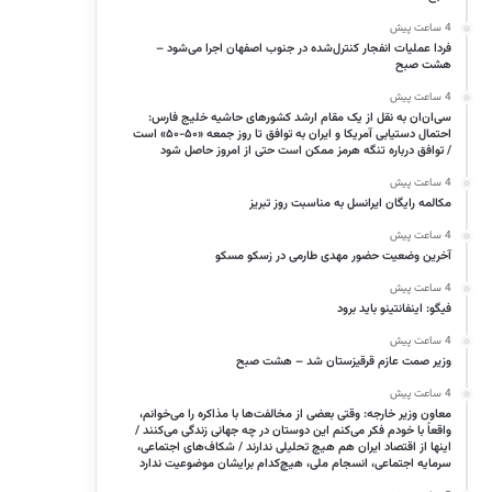
4 ساعت پیش
فردا عملیات انفجار کنترل‌شده در جنوب اصفهان اجرا می‌شود –
هشت صبح
4 ساعت پیش
سی‌ان‌ان به نقل از یک مقام ارشد کشورهای حاشیه خلیج فارس:
احتمال دستیابی آمریکا و ایران به توافق تا روز جمعه «۵۰-۵۰» است
/ توافق درباره تنگه هرمز ممکن است حتی از امروز حاصل شود
4 ساعت پیش
مکالمه رایگان ایرانسل به مناسبت روز تبریز
4 ساعت پیش
آخرین وضعیت حضور مهدی طارمی در زسکو مسکو
4 ساعت پیش
فیگو: اینفانتینو باید برود
4 ساعت پیش
وزیر صمت عازم قرقیزستان شد – هشت صبح
4 ساعت پیش
معاون وزیر خارجه: وقتی بعضی از مخالفت‌ها با مذاکره را می‌خوانم،
واقعاً با خودم فکر می‌کنم این دوستان در چه جهانی زندگی می‌کنند /
اینها از اقتصاد ایران هم هیچ تحلیلی ندارند / شکاف‌های اجتماعی،
سرمایه اجتماعی، انسجام ملی، هیچ‌کدام برایشان موضوعیت ندارد