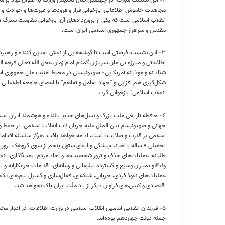
مجاهدت خاموش اطلاعاتی؛ بازخوانی فراز و فرودها و عبرت‌ها و حوادث 
انقلاب اسلامی است که یکی از برون‌دادهای آن، بازخوانی مقاومت سترگ ف
مقدس و سرافراز جمهوری اسلامی ایران است.
۳- این نشست، فرصتی است تا گوشه‌هایی از نقش تعیین کننده و راهبردی
اطلاعاتی و مبارزه بی‌امان سربازان گمنام امام زمان عجل الله تعالی فرجه
ا
شیّادانه و موذیانه آمریکایی- صهیونیستی در محیط امنیّت ملی جمهوری اسل
شکل‌گیری هم افزایی و “جهاد تعامل و تفاهم” با اعضای جامعه اطلاعاتی کشور
انقلاب اسلامی” بازخوانی گردد.
۴- حافظه تاریخی ملت بزرگ و نسل‌های جدیدِ بالنده و هوشمند ایران اسلام
جهانی و صهیونیسم بین
الملل
علیه جریان ناب انقلاب اسلامی، بر حفظ و
اسلامی پر قدرت و صلابت» است، ادامه خواهد یافت. هرگز سلسله اقدام
تحمیلی ۸ ساله با خیانت‌پیشگی و ایفای ستون پنجم از سوی گروهک تروریستی منافقین برای رژیم صدام، طراحی کودتاها، شورش‌های قومی و مسلحانه تجزیه
طلبانه
و۱۴۰۱و بمباران وسیع و گسترده تبلیغاتی و رسانه‌ای، اقدامات خرابکاران
عملیات‌های نفوذ فردی، جریانی، شبکه‌ای، فعال‌سازی و گسیل تیم‌های تکف
اقتصادی و کیس‌های فراوان دیگر از یاد ملّت ایران پاک نخواهد شد.
۵- فرزندان انقلابی امامین انقلاب اسلامی در وزارت اطلاعات، در ادوار مخت
جمله دولت چهاردهم بوده‌اند.