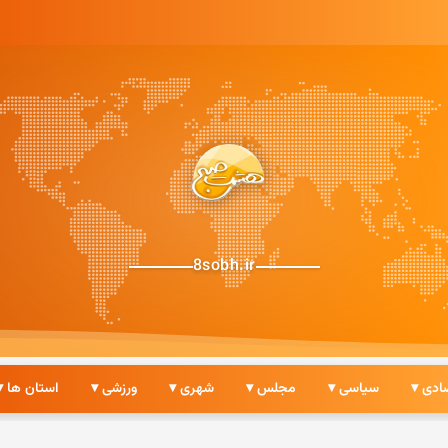
8sobh.ir
ادی ▾
سیاسی ▾
مجلس ▾
شهری ▾
ورزشی ▾
استان ها ▾