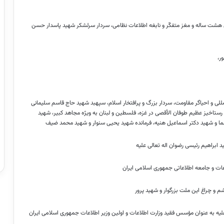
هشت ساله و مغز متفکّر و نابغه اطلاعات نظامی، سردار سرلشکر شهید پاسدار حسن
ر،
للی
و احیاگر مقاومت، سردار بزرگ و پرافتخار اسلام، سپهبد شهید حاج قاسم سلیمانی
رستاخیز عظیم طوفان
الأقصی
در غزه، فلسطین و لبنان به ویژه مجاهد کبیر، شهید
ما
و شهید دکتر اسماعیل
هنیه
، فرمانده شهید یحیی
سنوار
و شهید محمد
ضیف
د ابراهیم رئیسی رضوان
اله
تعالی علیه
م و چراغ این ملت بزرگوار و شهید
پرور
علیه به عنوان مؤسس فقید وزارت اطلاعات و اولین وزیر اطلاعات جمهوری اسلامی ایران