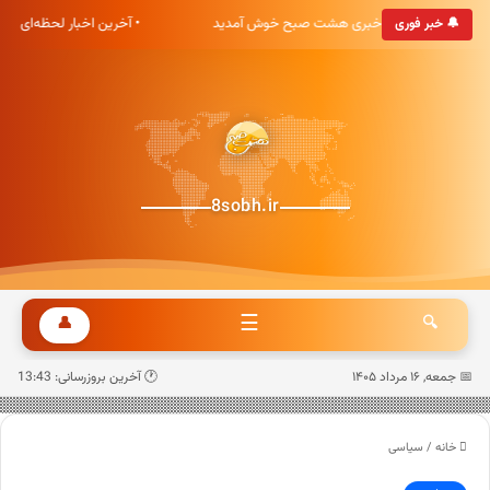
• به پایگاه خبری هشت صبح خوش آمدید
• آخرین اخبار لحظه‌ای ک
🔔 خبر فوری
8sobh.ir
☰
👤
🔍
📅 جمعه, ۱۶ مرداد ۱۴۰۵
🕐 آخرین بروزرسانی: 13:43
خانه
/
سیاسی