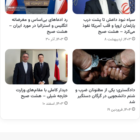
سپاه نبود داعش تا پشت درب
رد ادعاهای بی‌اساس و مغرضانه
پارلمان اروپا و قلب آمریکا نفوذ
انگلیس و استرالیا در مورد ایران –
می‌کرد – هشت صبح
هشت صبح
۱۴۰۳, اردیبهشت ۸
۱۴۰۳, آذر ۳۰
دادگستری: یکی از مظنونان ضرب و
دیدار کاملی با مقام‌های وزارت
شتم دانشجویی در گرگان دستگیر
خارجه شیلی – هشت صبح
شد
۱۴۰۳, اسفند ۱۰
۱۴۰۴, فروردین ۱۹