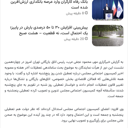
بانک رفاه کارگران وارد عرصه بانکداری ارزش‌آفرین
شده است
8 دقیقه پیش
پیش‌بینی افزایش ۳۰ تا ۵۰ درصدی بارش در پاییز؛
یک احتمال است، نه قطعیت – هشت صبح
20 دقیقه پیش
به گزارش خبرگزاری مهر، محمود نجفی عرب، رئیس اتاق بازرگانی تهران امروز در چهاردهمین
نشست این دور از هیأت نمایندگان به موضوع بحث ساماندهی تعطیلات آخر هفته و مصوبه
اخیر کمیسیون اجتماعی مجلس درباره تعطیل شدن روز پنج‌شنبه اشاره کرد و گفت: با وجود
همه تلاش‌هایی که فعالان اقتصادی بخش خصوصی، اتاق‌های بازرگانی و تشکل‌ها درباره
تغییر قانون تعطیلات انجام دادند و خواستار تعطیلی روز شنبه در تقویم به جای پنج‌شنبه
شدند؛ متأسفانه آنچه کمیسیون اجتماعی مجلس تدوین و تصویب کرده تعطیلی پنجشنبه و
جمعه است.
وی افزود: اعضای کمیسیون اجتماعی مجلس استدلال کرده‌اند که نظر دولت هم تعطیلی
پنجشنبه و جمعه است و این احتمال وجود دارد که در چند روز آینده این موضوع به صحن
علنی مجلس برای رأی‌گیری و تصویب نهایی برود.