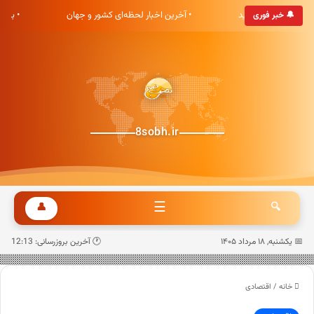
ی هشت صبح خوش آمدید
• آخرین اخبار لحظه‌ای کشور و جهان
• به‌
🔔 خبر فوری
8sobh.ir
☰
👤
🔍
📅 یکشنبه, ۱۸ مرداد ۱۴۰۵
🕐 آخرین بروزرسانی: 12:13
خانه
/
اقتصادی