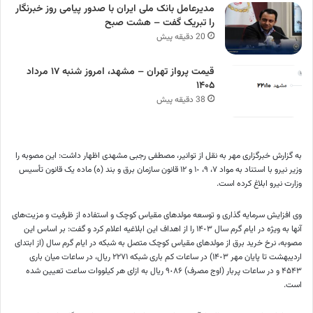
مدیرعامل بانک ملی ایران با صدور پیامی روز خبرنگار
را تبریک گفت – هشت صبح
20 دقیقه پیش
قیمت پرواز تهران – مشهد، امروز شنبه ۱۷ مرداد
۱۴۰۵
38 دقیقه پیش
به گزارش خبرگزاری مهر به نقل از توانیر، مصطفی رجبی مشهدی اظهار داشت: این مصوبه را
وزیر نیرو با استناد به مواد ٧، ٩، ١٠ و ١٢ قانون سازمان برق و بند (
ه)
ماده یک قانون تأسیس
وزارت نیرو ابلاغ کرده است.
وی افزایش سرمایه گذاری و توسعه مولدهای مقیاس کوچک و استفاده از ظرفیت و مزیت‌های
آنها به ویژه در ایام گرم سال ١۴٠٣ را از اهداف این ابلاغیه اعلام کرد و گفت: بر اساس این
مصوبه، نرخ خرید برق از مولدهای مقیاس کوچک متصل به شبکه در ایام گرم سال (از ابتدای
اردیبهشت تا پایان مهر ١۴٠٣) در ساعات کم باری شبکه ٢٢٧١ ریال، در ساعات میان باری
۴۵۴٣ و در ساعات پربار (اوج مصرف) ٩٠٨۶ ریال به ازای هر کیلووات ساعت تعیین شده
است.