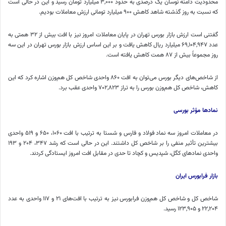
محدودیت دامنه نوسان یک درصدی به حدود ۳,۰۰۰ میلیارد تومان رسید و این در حالی است
که نسبت به روز گذشته شاهد کاهش ۹۰۰ میلیارد تومانی ارزش معاملات بودیم.
گفتنی است ارزش بازار بورس تهران در پایان معاملات امروز نیز با افت بیش از ۳۲ همتی به
عدد ۶۹,۱۰۴,۹۴۷ میلیارد ریال کاهش یافت و بر این اساس ارزش بازار بورس تهران در این سه
روز مجموعاً بیش از ۸۷ همت کاهش یافته است.
از شاخص‌های دیگر بورس می‌توان به افت ۸۶۰ واحدی شاخص کل هم‌وزن اشاره کرد که این
کاهش، شاخص کل هم‌وزن بورس را به تراز ۷۰۲,۸۲۳ واحدی عقب برد.
نمادها مؤثر بورسی
در معاملات امروز سه نماد فولاد و فارس و
شستا
به ترتیب با افت ۱۰۶۰، ۶۵۰ و ۵۱۹ واحدی
بیشترین تأثیر منفی را بر شاخص کل داشتند. این در حالی است که رشد ۳۴۷، ۲۰۴ و ۱۹۳
واحدی نمادهای
کگل
،
شپدیس
و
کچاد
تا حدی در مقابل افت امروز ایستادگی کردند.
بازار
فرابورس
ایران
شاخص کل و شاخص کل هم‌وزن
فرابورس
نیز به ترتیب با افت‌های ۲۱ و ۱۱۷ واحدی به عدد
۲۲,۲۰۴ و ۱۲۳,۹۰۵ رسید.