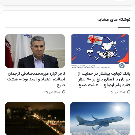
نوشته های مشابه
بانک تجارت پیشتاز در حمایت از
تاجر تراز؛ میرمحمدصادقی ترجمان
جوانان با اعطای بالغ بر ۷۰ هزار
اصالت، اعتماد و امید بود – هشت
فقره وام ازدواج – هشت صبح
صبح
۱۴۰۳, دی ۵
۱۴۰۳, آذر ۲۹