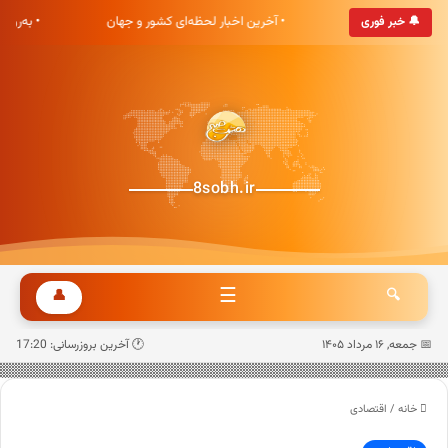
هشت صبح خوش آمدید
• آخرین اخبار لحظه‌ای کشور و جهان
• به‌رو
🔔 خبر فوری
8sobh.ir
☰
👤
🔍
📅 جمعه, ۱۶ مرداد ۱۴۰۵
🕐 آخرین بروزرسانی: 17:20
خانه
/
اقتصادی