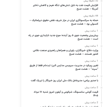
32 دقیقه پیش
افزایش قیمت نفت به دلیل تنش‌های تنگه هرمز و کاهش ذخایر
آمریکا – هشت صبح
44 دقیقه پیش
حمله به سرکنسولگری ایران در مزار شریف نقض حقوق دیپلماتیک –
کنسولی بود – هشت صبح
1 ساعت پیش
پیش‌بینی وضعیت جوی ۵ روز آینده؛ موج جدید ناپایداری جوی در راه
است – هشت صبح
1 ساعت پیش
وزارت دفاع: خبرنگاران، یاوران و همراهان راهبردی صنعت دفاعی
کشور هستند – هشت صبح
1 ساعت پیش
تغییر رویکرد در مدیریت سرویس مدارس البرز؛ ثبت‌نام‌ فقط از طریق
“سپند” – هشت صبح
2 ساعت پیش
با صدور پیامی؛ مدیرعامل بانک ملی ایران روز خبرنگار را تبریک گفت
2 ساعت پیش
قیمت گوشی سامسونگ، شیائومی و آیفون امروز شنبه ۱۷ مرداد
۱۴۰۵
2 ساعت پیش