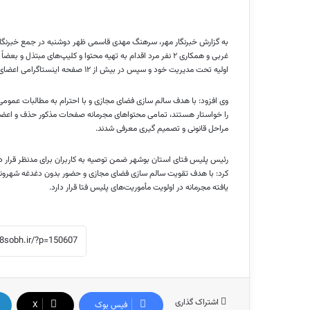
به گزارش خبرنگار مهر، سرهنگ مهدی قاسمی ظهر دوشنبه در جمع خبرنگار
غربی و همکاری ۲ نفر مرد اقدام به تهیه محتوا و کلیپ‌های مبتذل و بعضاً رقص مختلط به صورت نیمه برهنه کرده و با تدوین حرفه
اولیه تحت مدیریت خود و سپس در بیش از ۱۲ صفحه اینستاگرامی اعضای این باند بازنشر داده
وی افزود: با هدف سالم سازی فضای مجازی و با احترام به مطالبات عمومی خ
را خواستار هستند، تمامی محتواهای مجرمانه صفحات مذکور حذف و اعضا
مراحل قانونی و تصمیم
گیری
معرفی شدند.
رئیس پلیس
فتای
استان بوشهر ضمن توصیه به کاربران برای مدنظر قرار داد
کرد: با هدف تقویت سالم سازی فضای مجازی و حضور بدون دغدغه شهروندان به‌
یافته مجرمانه در اولویت مأموریت‌های پلیس فتا قرار دارد.
اشتراک گذاری
فیس بوک
X