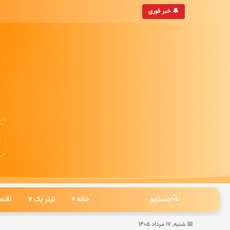
• به‌روزترین خبرگزاری ایرانی
🔔 خبر فوری
🔍
جستجو
خانه ▾
تیتر یک ▾
اقتص
📅 شنبه, ۱۷ مرداد ۱۴۰۵