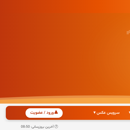
سرویس عکس ▾
👤
ورود / عضویت
🕐 آخرین بروزرسانی: 08:50