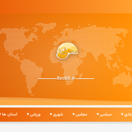
8sobh.ir
ادی ▾
سیاسی ▾
مجلس ▾
شهری ▾
ورزشی ▾
استان ها ▾