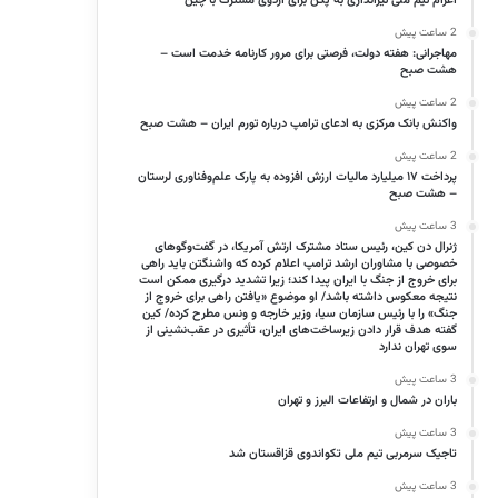
اعزام تیم ملی تیراندازی به پکن برای اردوی مشترک با چین
2 ساعت پیش
مهاجرانی: هفته دولت، فرصتی برای مرور کارنامه خدمت است –
هشت صبح
2 ساعت پیش
واکنش بانک مرکزی به ادعای ترامپ درباره تورم ایران – هشت صبح
2 ساعت پیش
پرداخت ۱۷ میلیارد مالیات ارزش افزوده به پارک علم‌وفناوری لرستان
– هشت صبح
3 ساعت پیش
ژنرال دن کین، رئیس ستاد مشترک ارتش آمریکا، در گفت‌وگوهای
خصوصی با مشاوران ارشد ترامپ اعلام کرده که واشنگتن باید راهی
برای خروج از جنگ با ایران پیدا کند؛ زیرا تشدید درگیری ممکن است
نتیجه معکوس داشته باشد/ او موضوع «یافتن راهی برای خروج از
جنگ» را با رئیس سازمان سیا، وزیر خارجه و ونس مطرح کرده/ کین
گفته هدف قرار دادن زیرساخت‌های ایران، تأثیری در عقب‌نشینی از
سوی تهران ندارد
3 ساعت پیش
باران در شمال و ارتفاعات البرز و تهران
3 ساعت پیش
تاجیک سرمربی تیم ملی تکواندوی قزاقستان شد
3 ساعت پیش