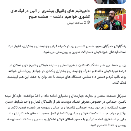
داعی:تیم های والیبال بیشتری از البرز در لیگ‌های
کشوری خواهیم داشت – هشت صبح
2 ساعت پیش
به گزارش خبرگزاری مهر، حسن شمسی پور در کمیته فرش چهارمحال و بختیاری، اظهار کرد:
استانداردهای حوزه فرش دستبافت تدوین و بروزرسانی می شود.
وی بر حفظ این هنر ماندگار که نشان از هویت ملی و سابقه طولانی و تاریخ کهن استان در
عرصه تولید فرش داشته و معرف چهارمحال و بختیاری و کشور در جوامع بین‌المللی خواهد
بود، تاکید کرد و دستور داد تمامی دستگاه های مرتبط تا حد توان به حفظ این هنر ارزشمند
کمک کنند.
مدیرکل صنعت، معدن و تجارت چهارمحال و بختیاری ادامه داد: با اخذ موافقت اداره کل بیمه
تامین اجتماعی در خصوص معرفی تعداد دویست نفر از بافندگان فعال و واجد شرایط استان
جهت استفاده از مزایای بیمه اجتماعی قالیبافان بر اساس سهمیه هر شعبه؛ ضمن تاکید بر
برگزاری مرتب جلسات کمیته فرش و پیگیری تا تحقق کامل مصوبات؛ مقرر شد تا پایان ماه
جاری جلسه فوق العاده دیگری با حضور فعالان فرش تشکیل و مسایل و مشکلات مطروحه
بررسی و اتخاذ تصمیم شود.