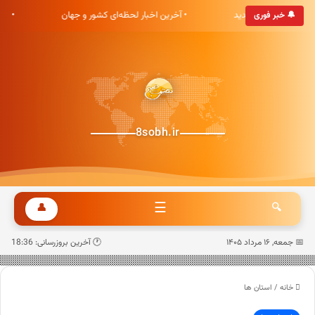
ری هشت صبح خوش آمدید
• آخرین اخبار لحظه‌ای کشور و جهان
• ب
🔔 خبر فوری
8sobh.ir
☰
👤
🔍
📅 جمعه, ۱۶ مرداد ۱۴۰۵
🕐 آخرین بروزرسانی: 18:36
خانه
/
استان ها