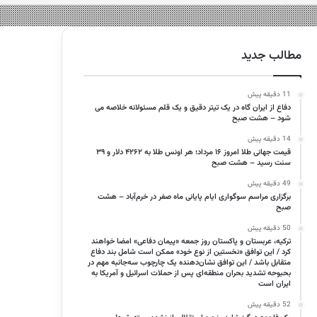
مطالب جدید
11 دقیقه پیش
دفاع از ایران گاه در یک تیتر دقیق و یک قلم مسئولانه خلاصه می
شود – هشت صبح
14 دقیقه پیش
قیمت جهانی طلا امروز ۱۶ مرداد؛ هر اونس طلا به ۴۲۶۲ دلار و ۳۹
سنت رسید – هشت صبح
49 دقیقه پیش
برگزاری مراسم سوگواری ایام پایانی ماه صفر در خرم‌آباد – هشت
صبح
50 دقیقه پیش
ترکیه، عربستان و پاکستان روز جمعه «پیمان دفاعی» امضا خواهند
کرد / این توافق «نخستین از نوع خود» ممکن است شامل بند دفاع
متقابل باشد / این توافق نشان‌دهنده یک چارچوب سه‌جانبه مهم در
بحبوحه تشدید بحران منطقه‌ای پس از حملات اسرائیل و آمریکا به
ایران است
52 دقیقه پیش