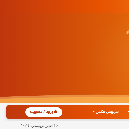
سرویس عکس ▾
👤
ورود / عضویت
🕐 آخرین بروزرسانی: 14:43