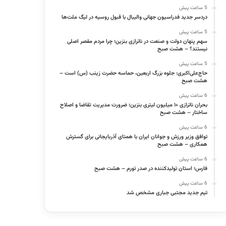
5 ساعت پیش
دردسر جدید فدراسیون جهانی والیبال با قبول روسیه در لیگ ملت‌ها
5 ساعت پیش
سهم پنهان دولت و صنعت در ناترازی بنزین؛ چرا مردم مقصر اصلی
نیستند؟ – هشت صبح
5 ساعت پیش
حاج‌علی‌اکبری: جلوه بزرگ اربعین، حماسه حضرت زینب (س) است –
هشت صبح
6 ساعت پیش
بحران ناترازی ۱۰ میلیون لیتری بنزین؛ ضرورت مدیریت تقاضا و اصلاح
ساختار – هشت صبح
6 ساعت پیش
توافق وزیر ورزش و جوانان ایران با همتای آذربایجانی برای گسترش
همکاری – هشت صبح
6 ساعت پیش
فارس؛ استان تولیدکننده در صدر تورم – هشت صبح
6 ساعت پیش
تیم جدید مجتبی جباری مشخص شد