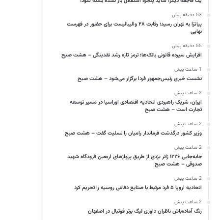
یک فاجعه دیگر؛ شاید پنجره استقلال باز نشده بسته شود!
53 دقیقه پیش
پیاتزا به تهران رسید؛ رقابت ۲۸ والیبالیست برای حضور در فهرست
نهایی
55 دقیقه پیش
افزایش سپرده قانونی بانک‌ها؛ ترمز تازه رشد نقدینگی – هشت صبح
1 ساعت پیش
نشست خبری رئیس‌جمهور فردا برگزار می‌شود – هشت صبح
2 ساعت پیش
ایران، شریک راهبردی اتحادیه اقتصادی اوراسیا در مسیر توسعه
تجارت است – هشت صبح
2 ساعت پیش
وزیر کشور درگذشت فرماندار رامیان را تسلیت گفت – هشت صبح
2 ساعت پیش
جابه‌جایی ۱۲۲۶ زائر یزدی از طریق پروازهای اربعین فرودگاه شهید
صدوقی – هشت صبح
2 ساعت پیش
اتحادیه اروپا ۵ فرد مرتبط با صنایع دفاعی روسیه را تحریم کرد
2 ساعت پیش
زنگ آماده‌باش ناظران داوری لیگ برتر فوتبال در اصفهان