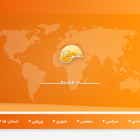
زاری ایرانی
8sobh.ir
ادی ▾
سیاسی ▾
مجلس ▾
شهری ▾
ورزشی ▾
استان ها ▾