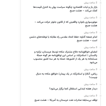
2 ساعت پیش
بازار باز و ثبات اقتصادی؛ چگونه سیاست پولی به کنترل قیمت‌ها
کمک می‌کند – هشت صبح
3 ساعت پیش
موتورسواری بانوان؛ واقعیتی که از قانون جلوتر حرکت می‌کند –
هشت صبح
3 ساعت پیش
امام جمعه گناوه: حفظ اتحاد مقدس راه مقابله با توطئه‌های دشمن
است – هشت صبح
3 ساعت پیش
امضای «توافق‌نامه دفاع مشترک مکه» توسط عربستان، ترکیه و
پاکستان / اسلام‌آباد: بر اساس این توافق‌نامه هر گونه حملهٔ
مسلحانه به هر یک از کشورها، حمله به هر سه کشور محسوب
می‌شود
3 ساعت پیش
ریاض، آنکارا و اسلام‌آباد در یک پیمان/ «توافق مکه» به دنبال
چیست؟
3 ساعت پیش
دیدار هفته ابتدایی استقلال کجا برگزار می‌شود؟
3 ساعت پیش
توقف بی‌سابقه صادرات نفت عربستان به آمریکا – هشت صبح