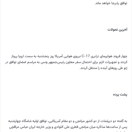
توافق پابرجا خواهد ماند.
آخرین تحولات
چهار فروند هواپیمای ترابری C-17 نیروی هوایی آمریکا روز پنجشنبه به سمت اروپا پرواز
کردند و تجهیزات لازم برای احتمال سفر معاون رئیس‌جمهور ونس به مراسم امضای توافق در
ژنو طی روزهای آینده را منتقل کردند.
پشت پرده
به گفته دو دیپلمات از دو کشور میانجی و دو مقام آمریکایی، توافق اولیه شامگاه چهارشنبه
پس از ساعت‌ها مذاکره میان میانجی قطری علی الثوادی و وزیر خارجه ایران عباس عراقچی