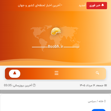
 خبری هشت صبح خوش آمدید
• آخرین اخبار لحظه‌ای کشور و جهان
🔔 خبر فوری
8sobh.ir
☰
👤
🔍
📅 جمعه, ۱۶ مرداد ۱۴۰۵
🕐 آخرین بروزرسانی: 03:35
خانه
/
سیاسی